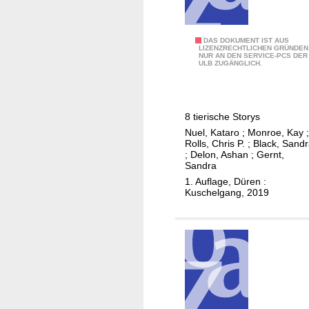
(
DAS DOKUMENT IST AUS
LIZENZRECHTLICHEN GRÜNDEN
NUR AN DEN SERVICE-PCS DER
K
ULB ZUGÄNGLICH.
u
s
c
8 tierische Storys
h
Nuel, Kataro
;
Monroe, Kay
;
e
Rolls, Chris P.
;
Black, Sand
l
;
Delon, Ashan
;
Gernt,
Sandra
?
1. Auflage, Düren :
)
Kuschelgang, 2019
T
i
e
r
e