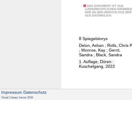
S
DAS DOKUMENT IST AUS
LIZENZRECHTLICHEN GRÜNDEN
NUR AN DEN SERVICE-PCS DER
p
ULB ZUGÄNGLICH.
i
e
g
8 Spiegelstorys
e
Delon, Ashan
;
Rolls, Chris P
l
;
Monroe, Kay
;
Gernt,
u
Sandra
;
Black, Sandra
n
1. Auflage, Düren :
Kuschelgang, 2022
g
e
n
Impressum
Datenschutz
Visual Library Server 2026