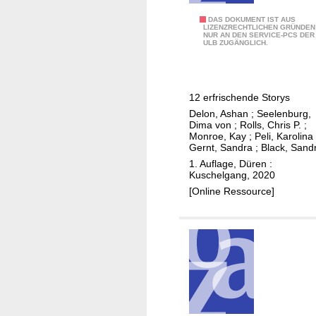
S
DAS DOKUMENT IST AUS
LIZENZRECHTLICHEN GRÜNDEN
NUR AN DEN SERVICE-PCS DER
e
ULB ZUGÄNGLICH.
e
n
s
12 erfrischende Storys
u
Delon, Ashan
;
Seelenburg,
c
Dima von
;
Rolls, Chris P.
;
h
Monroe, Kay
;
Peli, Karolina
Gernt, Sandra
;
Black, Sand
t
1. Auflage, Düren :
u
Kuschelgang, 2020
n
[Online Ressource]
d
M
e
e
r