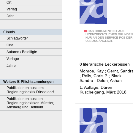
Ort
Verlag
Jahr
E
DAS DOKUMENT IST AUS
Clouds
LIZENZRECHTLICHEN GRÜNDEN
NUR AN DEN SERVICE-PCS DER
Schlagwörter
i
ULB ZUGÄNGLICH.
Orte
n
Autoren / Beteiligte
f
Verlage
a
8 literarische Leckerbissen
Jahre
c
Monroe, Kay
;
Gernt, Sandr
h
;
Rolls, Chris P.
;
Black,
k
Sandra
;
Delon, Ashan
Weitere E-Pflichtsammlungen
ö
1. Auflage, Düren :
Publikationen aus dem
Kuschelgang, März 2018
Regierungsbezirk Düsseldorf
s
Publikationen aus den
t
Regierungsbezirken Münster,
l
Arnsberg und Detmold
i
c
h