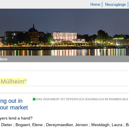
Home
Neuzugänge
dern
n-Mülheim"
ng out in
DAS DOKUMENT IST ÖFFENTLICH ZUGÄNGLICH IM RAHMEN DE
bour market
yers lend a hand?
 Dieter
;
Bogaert, Elene
;
Dereymaedker, Jeroen
;
Mestdagh, Laura
;
B