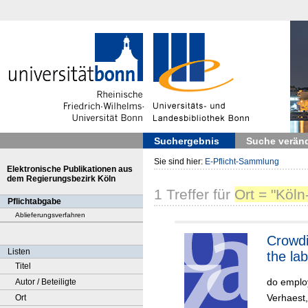
Suchergebnis
Suche verän
Sie sind hier:
E-Pflicht-Sammlung
Elektronische Publikationen aus
dem Regierungsbezirk Köln
1
Treffer
für
Ort = "Köl
Pflichtabgabe
Ablieferungsverfahren
Crowdi
Listen
the la
Titel
do emplo
Autor / Beteiligte
Verhaest,
Ort