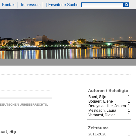
Kontakt
Impressum
Erweiterte Suche
Autoren / Beteiligte
Baert, Stijn
1
Bogaert, Elene
1
S DEUTSCHEN URHEBERRECHTS.
Dereymaedker, Jeroen
1
Mestdagh, Laura
1
Verhaest, Dieter
1
Zeiträume
aert, Stijn
2011-2020
1