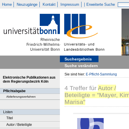
Home
Neuzugänge
Kontakt
Impressum
Erweiterte Suche
Suchergebnis
Suche verändern
Sie sind hier:
E-Pflicht-Sammlung
Elektronische Publikationen aus
dem Regierungsbezirk Köln
4
Treffer
für
Autor /
Pflichtabgabe
Beteiligte = "Mayer, Ki
Ablieferungsverfahren
Marisa"
Listen
Titel
Autor / Beteiligte