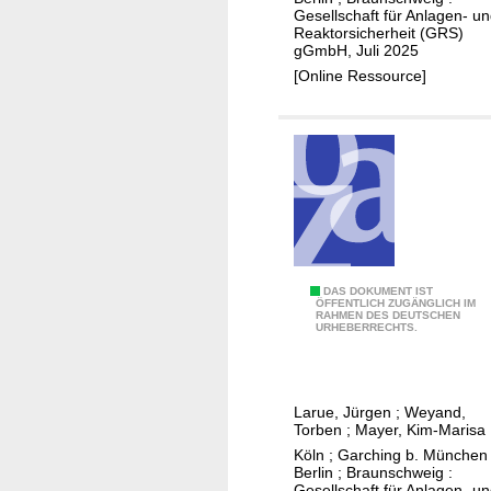
Gesellschaft für Anlagen- u
r
e
Reaktorsicherheit (GRS)
D
s
gGmbH, Juli 2025
i
t
[Online Ressource]
c
e
h
i
t
n
e
a
i
l
n
s
h
W
o
i
U
DAS DOKUMENT IST
c
r
ÖFFENTLICH ZUGÄNGLICH IM
RAHMEN DES DEUTSCHEN
n
h
t
URHEBERRECHTS.
t
s
s
e
a
g
r
l
e
Larue, Jürgen
;
Weyand,
s
i
s
Torben
;
Mayer, Kim-Marisa
u
n
t
Köln ; Garching b. München 
c
a
e
Berlin ; Braunschweig :
Gesellschaft für Anlagen- u