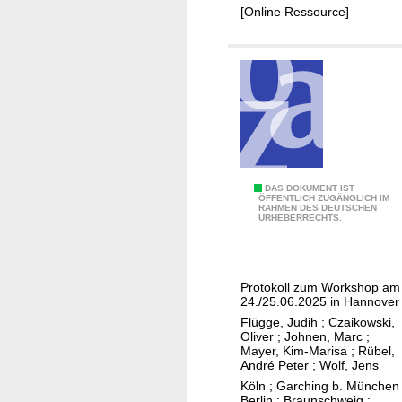
a
[Online Ressource]
t
z
e
s
z
u
r
B
e
K
DAS DOKUMENT IST
ÖFFENTLICH ZUGÄNGLICH IM
RAHMEN DES DEUTSCHEN
s
r
URHEBERRECHTS.
t
i
i
s
m
t
Protokoll zum Workshop am
m
a
24./25.06.2025 in Hannover
u
l
Flügge, Judih
;
Czaikowski,
n
l
Oliver
;
Johnen, Marc
;
Mayer, Kim-Marisa
;
Rübel,
g
i
André Peter
;
Wolf, Jens
d
n
Köln ; Garching b. München 
e
g
Berlin ; Braunschweig :