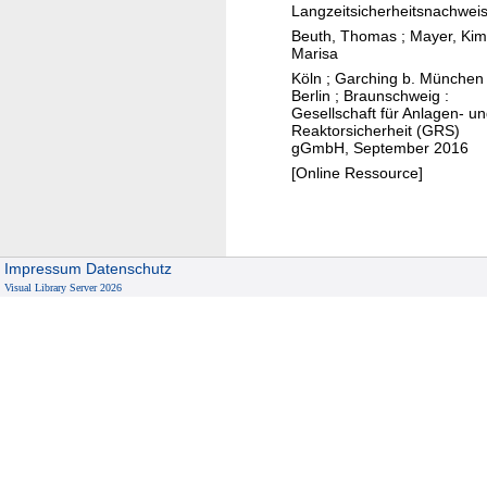
Langzeitsicherheitsnachwei
w
r
o
Beuth, Thomas
;
Mayer, Kim
e
h
c
Marisa
i
a
h
Köln ; Garching b. München 
s
l
r
Berlin ; Braunschweig :
Gesellschaft für Anlagen- u
e
t
a
Reaktorsicherheit (GRS)
b
e
d
gGmbH, September 2016
e
n
i
[Online Ressource]
i
v
o
d
o
a
e
n
k
r
S
Impressum
Datenschutz
t
E
Visual Library Server 2026
c
i
n
h
v
t
a
e
w
d
A
i
s
b
c
t
f
k
o
ä
l
f
l