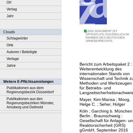
Ort
Verlag
Jahr
A
DAS DOKUMENT IST
Clouds
ÖFFENTLICH ZUGÄNGLICH IM
RAHMEN DES DEUTSCHEN
Schlagwörter
u
URHEBERRECHTS.
Orte
s
Autoren / Beteiligte
w
Verlage
a
Bericht zum Arbeitspaket 2 :
Jahre
h
Weiterentwicklung des
l
internationalen Stands von
Wissenschaft und Technik z
e
Weitere E-Pflichtsammlungen
Methoden und Werkzeugen
i
für Betriebs- und
Publikationen aus dem
Regierungsbezirk Düsseldorf
Langzeitsicherheitsnachwei
n
Publikationen aus den
Mayer, Kim-Marisa
;
Moog,
e
Regierungsbezirken Münster,
Helge C.
;
Seher, Holger
s
Arnsberg und Detmold
Köln ; Garching b. München 
A
Berlin ; Braunschweig :
Gesellschaft für Anlagen- u
n
Reaktorsicherheit (GRS)
s
gGmbH, September 2016