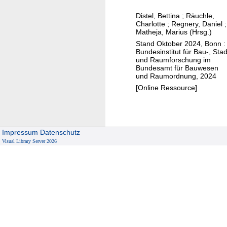
f
P
ü
Distel, Bettina
;
Räuchle,
r
Charlotte
;
Regnery, Daniel
;
r
a
Matheja, Marius (Hrsg.)
K
x
Stand Oktober 2024, Bonn :
o
Bundesinstitut für Bau-, Stad
i
m
und Raumforschung im
s
Bundesamt für Bauwesen
m
und Raumordnung, 2024
b
u
[Online Ressource]
e
n
i
e
s
n
p
Impressum
Datenschutz
i
Visual Library Server 2026
e
l
e
f
ü
r
K