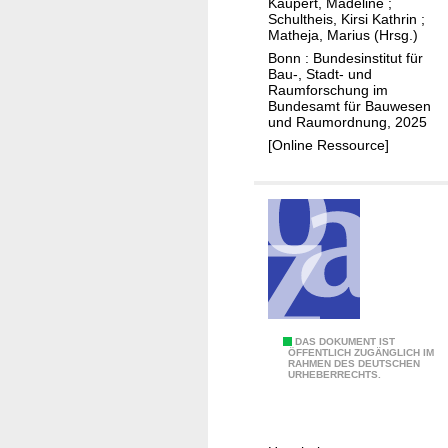
Kaupert, Madeline
;
k
u
Schultheis, Kirsi Kathrin
;
t
n
Matheja, Marius (Hrsg.)
z
k
Bonn : Bundesinstitut für
Bau-, Stadt- und
i
o
Raumforschung im
e
h
Bundesamt für Bauwesen
und Raumordnung, 2025
l
l
[Online Ressource]
e
e
g
r
u
e
t
v
f
i
o
e
r
r
m
e
u
n
R
DAS DOKUMENT IST
l
ÖFFENTLICH ZUGÄNGLICH IM
RAHMEN DES DEUTSCHEN
a
URHEBERRECHTS.
i
u
e
m
r
o