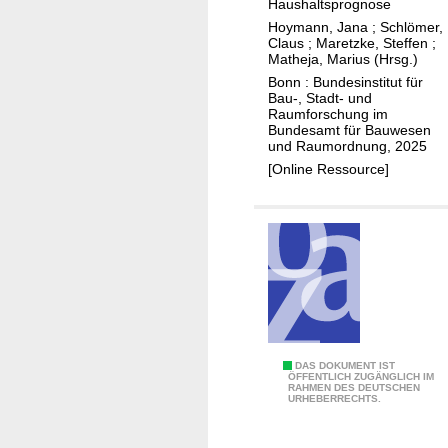
e
Haushaltsprognose
r
n
Hoymann, Jana
;
Schlömer,
d
Claus
;
Maretzke, Steffen
;
-
n
Matheja, Marius (Hrsg.)
(
u
Bonn : Bundesinstitut für
n
Bau-, Stadt- und
n
i
Raumforschung im
g
Bundesamt für Bauwesen
c
und Raumordnung, 2025
s
h
[Online Ressource]
p
t
r
n
o
u
g
r
n
)
o
f
s
ü
e
r
2
d
S
DAS DOKUMENT IST
0
ÖFFENTLICH ZUGÄNGLICH IM
i
RAHMEN DES DEUTSCHEN
m
URHEBERRECHTS.
4
e
a
5
S
r