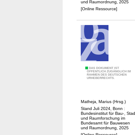
und Raumordnung, 2025
m
n
[Online Ressource]
U
l
m
ä
b
n
r
d
u
l
c
i
h
c
h
e
K
DAS DOKUMENT IST
ÖFFENTLICH ZUGÄNGLICH IM
n
RAHMEN DES DEUTSCHEN
l
URHEBERRECHTS.
R
i
ä
m
u
a
Matheja, Marius (Hrsg.)
m
w
Stand Juli 2024, Bonn :
e
a
Bundesinstitut für Bau-, Stad
n
n
und Raumforschung im
Bundesamt für Bauwesen
d
und Raumordnung, 2025
e
[Online Ressource]