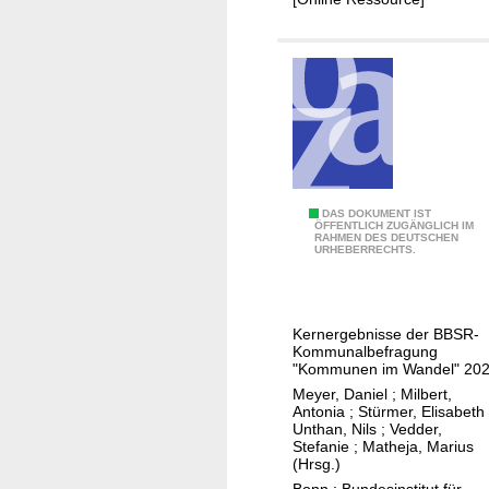
l
u
n
d
E
n
e
r
g
K
DAS DOKUMENT IST
ÖFFENTLICH ZUGÄNGLICH IM
i
RAHMEN DES DEUTSCHEN
o
URHEBERRECHTS.
e
m
w
m
e
u
Kernergebnisse der BBSR-
n
n
Kommunalbefragung
d
e
"Kommunen im Wandel" 20
e
n
Meyer, Daniel
;
Milbert,
Antonia
;
Stürmer, Elisabeth
r
i
Unthan, Nils
;
Vedder,
a
m
Stefanie
;
Matheja, Marius
u
(Hrsg.)
S