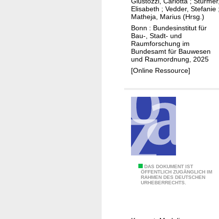
u
Giustozzi, Carlotta
;
Stürmer
n
Elisabeth
;
Vedder, Stefanie
f
Matheja, Marius (Hrsg.)
r
Bonn : Bundesinstitut für
i
Bau-, Stadt- und
Raumforschung im
e
Bundesamt für Bauwesen
d
und Raumordnung, 2025
e
[Online Ressource]
n
h
e
i
t
i
n
d
P
DAS DOKUMENT IST
e
ÖFFENTLICH ZUGÄNGLICH IM
RAHMEN DES DEUTSCHEN
r
n
URHEBERRECHTS.
o
B
j
r
e
a