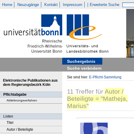
Home
Neuzugänge
Kontakt
Impressum
Erweiterte Suche
Suchergebnis
Suche verändern
Sie sind hier:
E-Pflicht-Sammlung
Elektronische Publikationen aus
dem Regierungsbezirk Köln
11
Treffer
für
Autor /
Pflichtabgabe
Beteiligte = "Matheja,
Ablieferungsverfahren
Marius"
Listen
Titel
Autor / Beteiligte