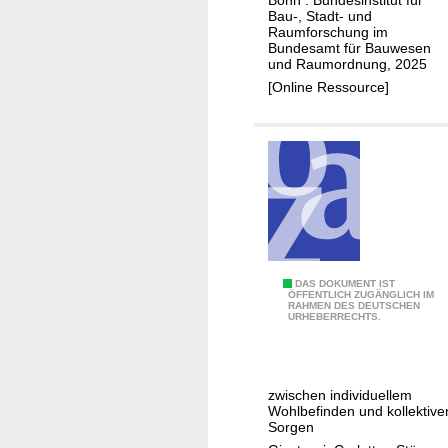
m
Bonn : Bundesinstitut für
t
Bau-, Stadt- und
v
r
Raumforschung im
e
Bundesamt für Bauwesen
u
und Raumordnung, 2025
r
k
[Online Ressource]
t
t
r
u
ä
r
g
w
l
a
i
n
c
d
h
e
g
l
L
DAS DOKUMENT IST
ÖFFENTLICH ZUGÄNGLICH IM
e
RAHMEN DES DEUTSCHEN
e
URHEBERRECHTS.
s
b
t
e
a
n
l
zwischen individuellem
s
Wohlbefinden und kollektive
t
z
Sorgen
e