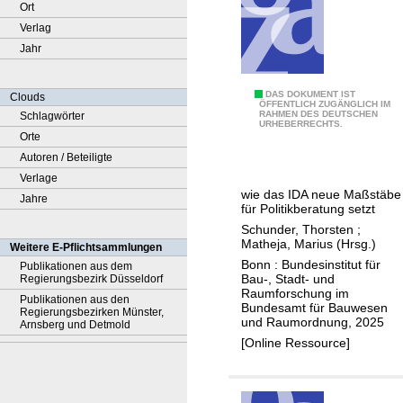
Ort
Verlag
Jahr
A
DAS DOKUMENT IST
Clouds
ÖFFENTLICH ZUGÄNGLICH IM
RAHMEN DES DEUTSCHEN
Schlagwörter
d
URHEBERRECHTS.
Orte
-
Autoren / Beteiligte
h
Verlage
o
wie das IDA neue Maßstäbe
Jahre
c
für Politikberatung setzt
,
Schunder, Thorsten
;
a
Matheja, Marius (Hrsg.)
Weitere E-Pflichtsammlungen
g
Bonn : Bundesinstitut für
Publikationen aus dem
Bau-, Stadt- und
Regierungsbezirk Düsseldorf
i
Raumforschung im
Publikationen aus den
l
Bundesamt für Bauwesen
Regierungsbezirken Münster,
und Raumordnung, 2025
,
Arnsberg und Detmold
[Online Ressource]
a
n
a