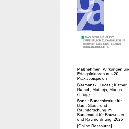
l
y
t
i
s
c
B
DAS DOKUMENT IST
h
ÖFFENTLICH ZUGÄNGLICH IM
RAHMEN DES DEUTSCHEN
e
URHEBERRECHTS.
t
r
i
Maßnahmen, Wirkungen un
e
Erfolgsfaktoren aus 20
b
Praxisbeispielen
l
Biermanski, Lucas
;
Kistner,
Rafael
;
Matheja, Marius
i
(Hrsg.)
c
Bonn : Bundesinstitut für
h
Bau-, Stadt- und
Raumforschung im
e
Bundesamt für Bauwesen
s
und Raumordnung, 2026
M
[Online Ressource]