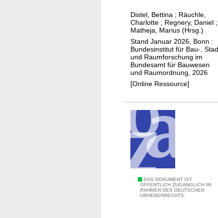
o
n
n
Distel, Bettina
;
Räuchle,
e
Charlotte
;
Regnery, Daniel
;
s
u
Matheja, Marius (Hrsg.)
e
Stand Januar 2026, Bonn :
Bundesinstitut für Bau-, Stad
P
und Raumforschung im
r
Bundesamt für Bauwesen
und Raumordnung, 2026
a
[Online Ressource]
x
i
s
b
e
i
s
p
i
1
DAS DOKUMENT IST
e
ÖFFENTLICH ZUGÄNGLICH IM
RAHMEN DES DEUTSCHEN
:
URHEBERRECHTS.
l
3
e
0