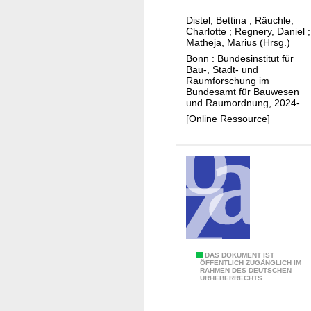
t
t
Distel, Bettina
;
Räuchle,
ä
C
Charlotte
;
Regnery, Daniel
;
d
i
Matheja, Marius (Hrsg.)
t
t
Bonn : Bundesinstitut für
Bau-, Stadt- und
e
i
Raumforschung im
b
e
Bundesamt für Bauwesen
und Raumordnung, 2024-
a
s
[Online Ressource]
u
u
f
n
ö
d
r
S
d
m
e
a
r
r
u
t
n
R
2
DAS DOKUMENT IST
g
e
ÖFFENTLICH ZUGÄNGLICH IM
RAHMEN DES DEUTSCHEN
:
URHEBERRECHTS.
g
3
i
0