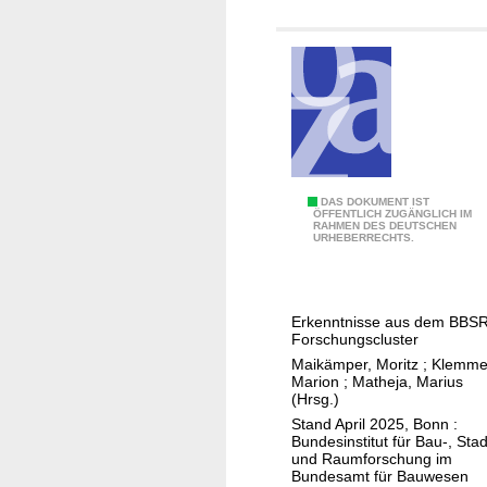
o
b
i
l
i
t
ä
t
I
DAS DOKUMENT IST
s­
ÖFFENTLICH ZUGÄNGLICH IM
RAHMEN DES DEUTSCHEN
n
m
URHEBERRECHTS.
n
a
e
n
n
a
Erkenntnisse aus dem BBSR
s
g
Forschungscluster
t
e
Maikämper, Moritz
;
Klemme
ä
m
Marion
;
Matheja, Marius
(Hrsg.)
d
e
Stand April 2025, Bonn :
t
n
Bundesinstitut für Bau-, Stad
e
t
und Raumforschung im
Bundesamt für Bauwesen
i
i