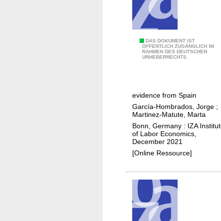
i
v
e
a
S
DAS DOKUMENT IST
ÖFFENTLICH ZUGÄNGLICH IM
r
RAHMEN DES DEUTSCHEN
p
URHEBERRECHTS.
e
e
s
c
o
i
c
evidence from Spain
a
i
García-Hombrados, Jorge
;
l
Martinez-Matute, Marta
a
i
Bonn, Germany : IZA Institu
l
z
of Labor Economics,
p
December 2021
e
a
[Online Ressource]
d
r
c
t
o
n
u
e
r
r
t
s