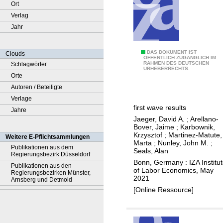
Ort
Verlag
Jahr
T
DAS DOKUMENT IST
Clouds
ÖFFENTLICH ZUGÄNGLICH IM
RAHMEN DES DEUTSCHEN
Schlagwörter
h
URHEBERRECHTS.
Orte
e
Autoren / Beteiligte
g
Verlage
l
first wave results
Jahre
o
Jaeger, David A.
;
Arellano-
b
Bover, Jaime
;
Karbownik,
a
Krzysztof
;
Martinez-Matute,
Weitere E-Pflichtsammlungen
Marta
;
Nunley, John M.
;
l
Publikationen aus dem
Seals, Alan
Regierungsbezirk Düsseldorf
C
Bonn, Germany : IZA Institu
Publikationen aus den
o
of Labor Economics, May
Regierungsbezirken Münster,
2021
v
Arnsberg und Detmold
[Online Ressource]
i
d
-