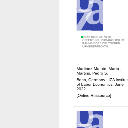
1
9
s
t
u
d
H
DAS DOKUMENT IST
e
ÖFFENTLICH ZUGÄNGLICH IM
RAHMEN DES DEUTSCHEN
o
URHEBERRECHTS.
n
w
t
r
s
e
u
Martinez-Matute, Marta
;
p
Martins, Pedro S.
r
r
Bonn, Germany : IZA Institu
v
e
of Labor Economics, June
e
2022
s
y
[Online Ressource]
e
n
t
a
t