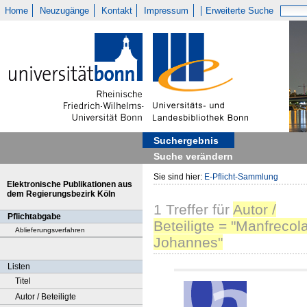
Home
Neuzugänge
Kontakt
Impressum
Erweiterte Suche
Suchergebnis
Suche verändern
Sie sind hier:
E-Pflicht-Sammlung
Elektronische Publikationen aus
dem Regierungsbezirk Köln
1
Treffer
für
Autor /
Pflichtabgabe
Beteiligte = "Manfrecola
Ablieferungsverfahren
Johannes"
Listen
Titel
Autor / Beteiligte