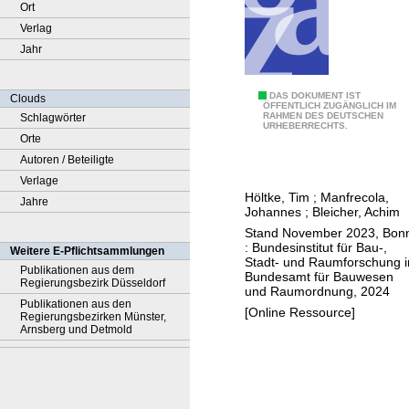
Ort
Verlag
Jahr
B
DAS DOKUMENT IST
Clouds
ÖFFENTLICH ZUGÄNGLICH IM
RAHMEN DES DEUTSCHEN
Schlagwörter
i
URHEBERRECHTS.
Orte
e
Autoren / Beteiligte
g
Verlage
e
Höltke, Tim
;
Manfrecola,
Jahre
t
Johannes
;
Bleicher, Achim
r
Stand November 2023, Bon
a
: Bundesinstitut für Bau-,
Weitere E-Pflichtsammlungen
Stadt- und Raumforschung 
g
Publikationen aus dem
Bundesamt für Bauwesen
Regierungsbezirk Düsseldorf
f
und Raumordnung, 2024
Publikationen aus den
ä
[Online Ressource]
Regierungsbezirken Münster,
h
Arnsberg und Detmold
i
g
e