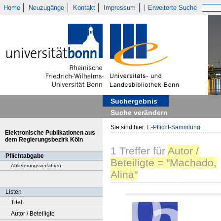
Home
Neuzugänge
Kontakt
Impressum
Erweiterte Suche
Suchergebnis
Suche verändern
Sie sind hier:
E-Pflicht-Sammlung
Elektronische Publikationen aus
dem Regierungsbezirk Köln
1
Treffer
für
Autor /
Pflichtabgabe
Beteiligte = "Machado,
Ablieferungsverfahren
Alina"
Listen
Titel
Autor / Beteiligte