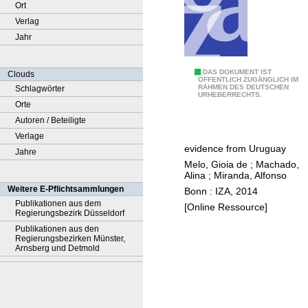
Ort
Verlag
Jahr
T
DAS DOKUMENT IST
Clouds
ÖFFENTLICH ZUGÄNGLICH IM
RAHMEN DES DEUTSCHEN
Schlagwörter
h
URHEBERRECHTS.
Orte
e
Autoren / Beteiligte
i
Verlage
m
evidence from Uruguay
Jahre
p
Melo, Gioia de
;
Machado,
a
Alina
;
Miranda, Alfonso
c
Weitere E-Pflichtsammlungen
Bonn : IZA, 2014
t
Publikationen aus dem
[Online Ressource]
Regierungsbezirk Düsseldorf
o
Publikationen aus den
f
Regierungsbezirken Münster,
a
Arnsberg und Detmold
o
n
e