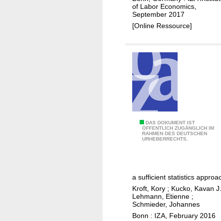
e
i
of Labor Economics,
e
s
September 2017
n
m
m
[Online Ressource]
c
p
a
o
l
t
m
o
t
e
y
e
t
m
r
a
e
!
x
n
a
t
t
i
O
DAS DOKUMENT IST
ÖFFENTLICH ZUGÄNGLICH IM
i
n
RAHMEN DES DEUTSCHEN
p
URHEBERRECHTS.
o
a
t
n
d
i
w
u
m
i
a sufficient statistics approa
o
a
t
Kroft, Kory
;
Kucko, Kavan J
c
l
Lehmann, Etienne
;
h
e
i
Schmieder, Johannes
c
n
n
Bonn : IZA, February 2016