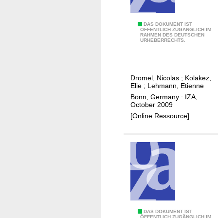
i
n
c
C
DAS DOKUMENT IST
ÖFFENTLICH ZUGÄNGLICH IM
o
RAHMEN DES DEUTSCHEN
r
URHEBERRECHTS.
m
e
e
d
t
i
Dromel, Nicolas
;
Kolakez,
a
t
Elie
;
Lehmann, Etienne
x
c
Bonn, Germany : IZA,
w
o
October 2009
e
n
[Online Ressource]
d
s
g
t
e
r
a
i
n
t
s
E
DAS DOKUMENT IST
a
ÖFFENTLICH ZUGÄNGLICH IM