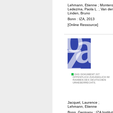
f
e
e
Lehmann, Etienne
;
Monter
i
:
Ledezma, Paola L.
;
Van der
s
c
Linden, Bruno
c
?
i
Bonn : IZA, 2013
r
e
[Online Ressource]
o
n
s
t
s
e
-
q
b
u
a
i
s
l
e
i
r
O
DAS DOKUMENT IST
b
ÖFFENTLICH ZUGÄNGLICH IM
e
RAHMEN DES DEUTSCHEN
p
r
URHEBERRECHTS.
s
t
i
p
i
u
o
m
m
n
Jacquet, Laurence
;
a
u
Lehmann, Etienne
s
l
n
Bonn, Germany : IZA Institu