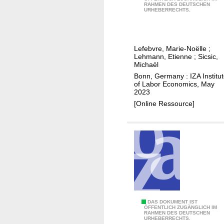
RAHMEN DES DEUTSCHEN
s
n
URHEBERRECHTS.
t
d
i
t
m
h
Lefebvre, Marie-Noëlle
;
a
e
Lehmann, Etienne
;
Sicsic,
t
Michaël
p
i
Bonn, Germany : IZA Institu
e
of Labor Economics, May
n
r
2023
g
s
[Online Ressource]
t
i
h
s
e
t
l
e
a
n
f
c
f
e
e
o
r
H
DAS DOKUMENT IST
f
ÖFFENTLICH ZUGÄNGLICH IM
t
RAHMEN DES DEUTSCHEN
o
u
URHEBERRECHTS.