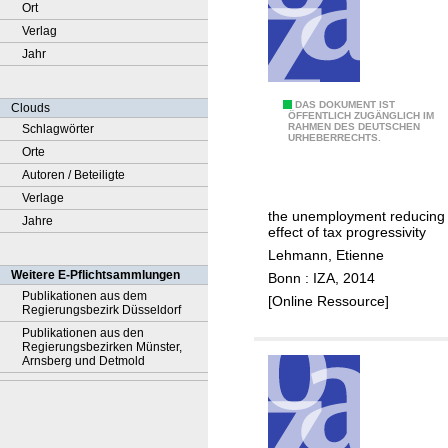
Ort
Verlag
Jahr
B
DAS DOKUMENT IST
Clouds
ÖFFENTLICH ZUGÄNGLICH IM
RAHMEN DES DEUTSCHEN
Schlagwörter
e
URHEBERRECHTS.
Orte
y
Autoren / Beteiligte
o
Verlage
n
the unemployment reducing
Jahre
d
effect of tax progressivity
t
Lehmann, Etienne
h
Weitere E-Pflichtsammlungen
Bonn : IZA, 2014
e
Publikationen aus dem
[Online Ressource]
Regierungsbezirk Düsseldorf
l
Publikationen aus den
a
Regierungsbezirken Münster,
b
Arnsberg und Detmold
o
u
r