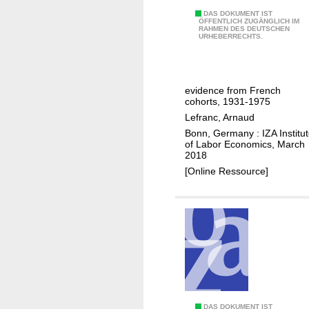
t
h
I
DAS DOKUMENT IST
u
ÖFFENTLICH ZUGÄNGLICH IM
e
RAHMEN DES DEUTSCHEN
n
n
URHEBERRECHTS.
t
t
i
i
e
t
m
r
y
i
evidence from French
g
cohorts, 1931-1975
n
e
Lefranc, Arnaud
g
n
Bonn, Germany : IZA Institu
o
e
of Labor Economics, March
f
2018
r
l
[Online Ressource]
a
u
t
c
i
k
o
n
a
l
e
a
DAS DOKUMENT IST