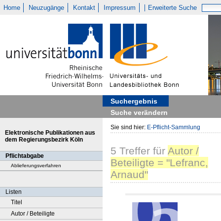
Home
Neuzugänge
Kontakt
Impressum
Erweiterte Suche
Suchergebnis
Suche verändern
Sie sind hier:
E-Pflicht-Sammlung
Elektronische Publikationen aus
dem Regierungsbezirk Köln
5
Treffer
für
Autor /
Pflichtabgabe
Beteiligte = "Lefranc,
Ablieferungsverfahren
Arnaud"
Listen
Titel
Autor / Beteiligte