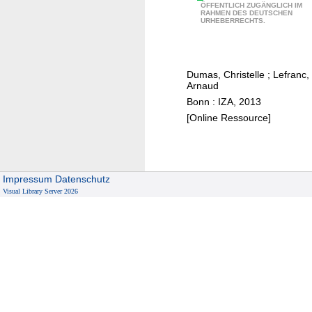
"
ÖFFENTLICH ZUGÄNGLICH IM
r
RAHMEN DES DEUTSCHEN
S
URHEBERRECHTS.
n
e
i
x
n
i
g
Dumas, Christelle
;
Lefranc,
n
Arnaud
s
m
Bonn : IZA, 2013
p
a
[Online Ressource]
e
r
r
r
s
i
i
a
Impressum
Datenschutz
s
g
Visual Library Server 2026
t
e
e
i
n
s
c
a
e
d
a
i
n
v