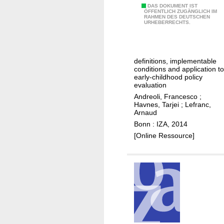
n
E
DAS DOKUMENT IST
i
ÖFFENTLICH ZUGÄNGLICH IM
i
RAHMEN DES DEUTSCHEN
q
t
URHEBERRECHTS.
t
u
y
y
a
i
,
l
n
m
definitions, implementable
i
F
conditions and application to
o
z
r
early-childhood policy
r
evaluation
a
a
a
Andreoli, Francesco
;
t
n
Havnes, Tarjei
;
Lefranc,
l
i
c
Arnaud
h
o
e
Bonn : IZA, 2014
a
n
[Online Ressource]
z
o
a
f
r
o
d
p
a
p
n
o
d
r
t