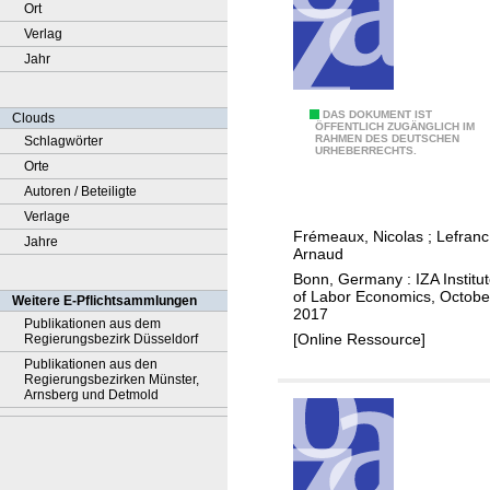
Ort
Verlag
Jahr
A
DAS DOKUMENT IST
Clouds
ÖFFENTLICH ZUGÄNGLICH IM
RAHMEN DES DEUTSCHEN
Schlagwörter
s
URHEBERRECHTS.
Orte
s
Autoren / Beteiligte
o
Verlage
r
Frémeaux, Nicolas
;
Lefranc
Jahre
t
Arnaud
a
Bonn, Germany : IZA Institu
t
of Labor Economics, Octobe
Weitere E-Pflichtsammlungen
2017
i
Publikationen aus dem
[Online Ressource]
Regierungsbezirk Düsseldorf
v
Publikationen aus den
e
Regierungsbezirken Münster,
m
Arnsberg und Detmold
a
t
i