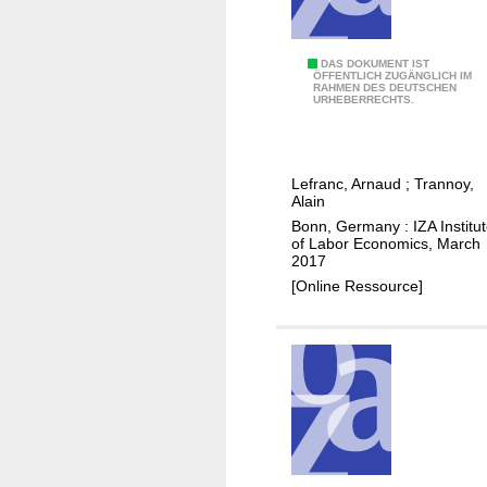
n
g
a
E
DAS DOKUMENT IST
ÖFFENTLICH ZUGÄNGLICH IM
n
RAHMEN DES DEUTSCHEN
q
URHEBERRECHTS.
d
u
e
a
a
l
r
Lefranc, Arnaud
;
Trannoy,
i
Alain
n
t
Bonn, Germany : IZA Institu
i
y
of Labor Economics, March
n
2017
o
g
[Online Ressource]
f
s
o
i
p
n
p
e
o
q
r
u
t
a
u
l