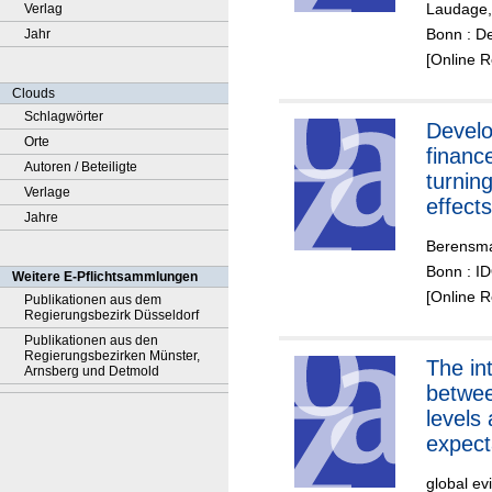
Laudage,
Verlag
offs a
Bonn : De
Jahr
addre
[Online 
Clouds
Schlagwörter
Devel
Orte
financ
Autoren / Beteiligte
turning
Verlage
effect
Jahre
recom
Berensma
Bonn : ID
Weitere E-Pflichtsammlungen
[Online 
Publikationen aus dem
Regierungsbezirk Düsseldorf
Publikationen aus den
Regierungsbezirken Münster,
The intimate link
Arnsberg und Detmold
betwe
levels 
expec
global ev