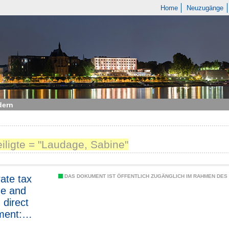
Home
Neuzugänge
dern
eiligte = "Laudage, Sabine"
ate tax
DAS DOKUMENT IST ÖFFENTLICH ZUGÄNGLICH IM RAHMEN DE
ue and
 direct
ment:
al trade-