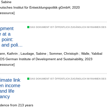
 Sabine
nd how to
utsches Institut für Entwicklungspolitik gGmbH, 2020
ss them
Ressource]
opment
DAS DOKUMENT IST ÖFFENTLICH ZUGÄNGLICH IM RAHMEN DE
e at a
 point:
s and policy
mendations
nn, Kathrin
;
Laudage, Sabine
;
Sommer, Christoph
;
Walle, Yabibal
OS German Institute of Development and Sustainability, 2023
Ressource]
DAS DOKUMENT IST ÖFFENTLICH ZUGÄNGLICH IM RAHMEN DE
en income
and life
tancy
idence from 213 years