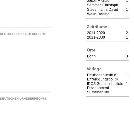
Jetter, Michael
1
Sommer, Christoph
1
Stadelmann, David
1
Walle, Yabibal
1
Zeiträume
2011-2020
2
S DEUTSCHEN URHEBERRECHTS.
2021-2030
1
Orte
Bonn
3
Verlage
Deutsches Institut
1
Entwicklungspolitik
IDOS German Institute
1
Development
Sustainability
S DEUTSCHEN URHEBERRECHTS.