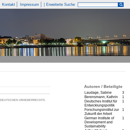
Kontakt
Impressum
Erweiterte Suche
Autoren / Beteiligte
Laudage, Sabine
3
Berensmann, Kathrin
1
S DEUTSCHEN URHEBERRECHTS.
Deutsches Institut für
1
Entwicklungspolitik
Forschungsinstitut zur
1
Zukunft der Arbeit
German Institute of
1
Development and
Sustainability