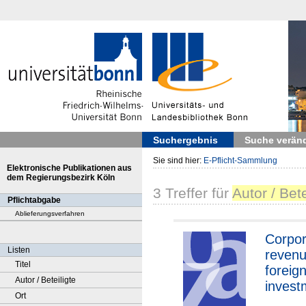
Suchergebnis
Suche verän
Sie sind hier:
E-Pflicht-Sammlung
Elektronische Publikationen aus
dem Regierungsbezirk Köln
3
Treffer
für
Autor / Bet
Pflichtabgabe
Ablieferungsverfahren
Corpor
Listen
reven
Titel
foreign
Autor / Beteiligte
invest
Ort
potenti