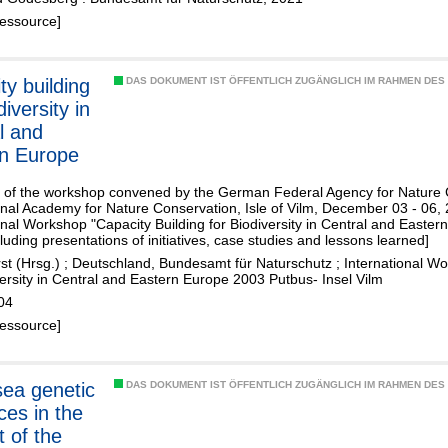
Ressource]
ty building
DAS DOKUMENT IST ÖFFENTLICH ZUGÄNGLICH IM RAHMEN DE
diversity in
l and
n Europe
rt of the workshop convened by the German Federal Agency for Nature 
onal Academy for Nature Conservation, Isle of Vilm, December 03 - 06, 2
onal Workshop "Capacity Building for Biodiversity in Central and Eastern
cluding presentations of initiatives, case studies and lessons learned]
st (Hrsg.)
;
Deutschland, Bundesamt für Naturschutz
;
International Wo
versity in Central and Eastern Europe 2003 Putbus- Insel Vilm
04
Ressource]
ea genetic
DAS DOKUMENT IST ÖFFENTLICH ZUGÄNGLICH IM RAHMEN DE
ces in the
t of the