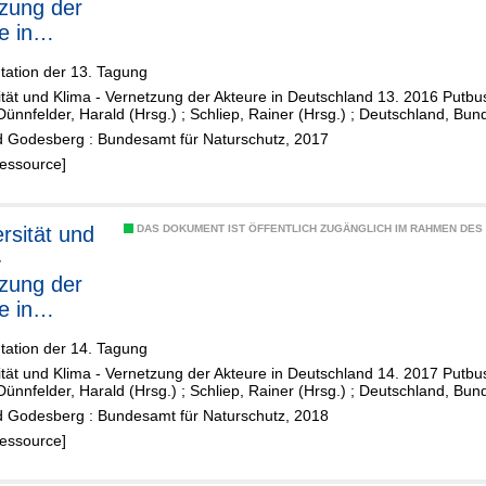
zung der
e in
hland XIII
ation der 13. Tagung
ität und Klima - Vernetzung der Akteure in Deutschland 13. 2016 Putbus
Dünnfelder, Harald (Hrsg.)
;
Schliep, Rainer (Hrsg.)
;
Deutschland, Bund
 Godesberg : Bundesamt für Naturschutz, 2017
Ressource]
ersität und
DAS DOKUMENT IST ÖFFENTLICH ZUGÄNGLICH IM RAHMEN DE
-
zung der
e in
hland XIV
ation der 14. Tagung
ität und Klima - Vernetzung der Akteure in Deutschland 14. 2017 Putbus
Dünnfelder, Harald (Hrsg.)
;
Schliep, Rainer (Hrsg.)
;
Deutschland, Bund
 Godesberg : Bundesamt für Naturschutz, 2018
Ressource]