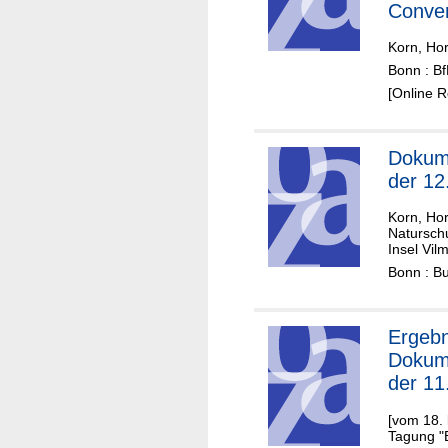
Conven
Biologi
Korn, Hor
Divers
Bonn : B
United
[Online 
Conven
the La
Sea
Dokum
der 12
Korn, Hor
Natursch
Insel Vil
Bonn : B
Ergebn
Dokum
der 11
[vom 18. 
Tagung "B