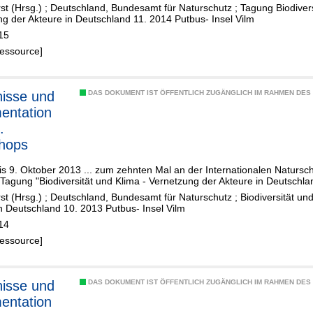
st (Hrsg.)
;
Deutschland, Bundesamt für Naturschutz
;
Tagung Biodivers
g der Akteure in Deutschland 11. 2014 Putbus- Insel Vilm
15
Ressource]
isse und
DAS DOKUMENT IST ÖFFENTLICH ZUGÄNGLICH IM RAHMEN DE
entation
.
hops
is 9. Oktober 2013 ... zum zehnten Mal an der Internationalen Natursc
 Tagung "Biodiversität und Klima - Vernetzung der Akteure in Deutschla
st (Hrsg.)
;
Deutschland, Bundesamt für Naturschutz
;
Biodiversität un
n Deutschland 10. 2013 Putbus- Insel Vilm
14
Ressource]
isse und
DAS DOKUMENT IST ÖFFENTLICH ZUGÄNGLICH IM RAHMEN DE
entation