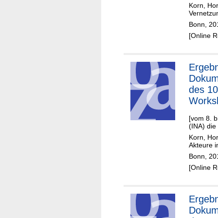
Korn, Hor
Vernetzun
Bonn, 20
[Online 
Ergebn
Dokum
des 10
Works
[vom 8. b
(INA) die
Korn, Hor
Akteure i
Bonn, 20
[Online 
Ergebn
Dokum