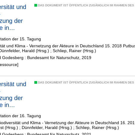
ersität und
DAS DOKUMENT IST ÖFFENTLICH ZUGÄNGLICH IM RAHMEN DE
-
zung der
e in
chland XV
ation der 15. Tagung
ität und Klima - Vernetzung der Akteure in Deutschland 15. 2018 Putbus
Dünnfelder, Harald (Hrsg.)
;
Schliep, Rainer (Hrsg.)
 Godesberg : Bundesamt für Naturschutz, 2019
Ressource]
ersität und
DAS DOKUMENT IST ÖFFENTLICH ZUGÄNGLICH IM RAHMEN DE
-
zung der
e in
hland XVI
ation der 16. Tagung
odiversität und Klima - Vernetzung der Akteure in Deutschland 16. 201
st (Hrsg.)
;
Dünnfelder, Harald (Hrsg.)
;
Schliep, Rainer (Hrsg.)
 Godesberg : Bundesamt für Naturschutz, 2021