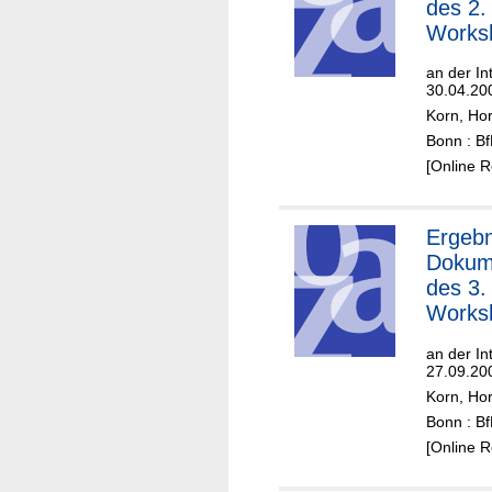
des 2.
Works
an der In
30.04.20
Korn, Hor
Bonn : B
[Online 
Ergebn
Dokum
des 3.
Works
an der In
27.09.20
Korn, Hor
Bonn : B
[Online 