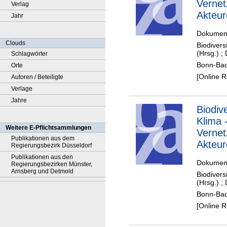
Vernet
Verlag
Akteur
Jahr
Deutsc
Dokument
Clouds
Biodivers
(Hrsg.)
;
Schlagwörter
Bonn-Bad
Orte
[Online 
Autoren / Beteiligte
Verlage
Jahre
Biodiv
Klima 
Weitere E-Pflichtsammlungen
Vernet
Publikationen aus dem
Akteur
Regierungsbezirk Düsseldorf
Deutsc
Publikationen aus den
Dokument
Regierungsbezirken Münster,
Arnsberg und Detmold
Biodivers
(Hrsg.)
;
Bonn-Bad
[Online 