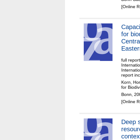
[Online 
Capaci
for bio
Centra
Easter
full repo
Internati
Internati
report in
Korn, Hor
for Biodi
Bonn, 20
[Online 
Deep s
resour
contex