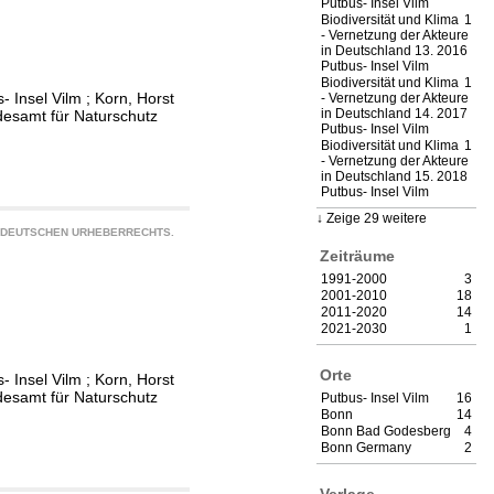
Putbus- Insel Vilm
Biodiversität und Klima
1
- Vernetzung der Akteure
in Deutschland 13. 2016
Putbus- Insel Vilm
Biodiversität und Klima
1
- Insel Vilm
;
Korn, Horst
- Vernetzung der Akteure
in Deutschland 14. 2017
esamt für Naturschutz
Putbus- Insel Vilm
Biodiversität und Klima
1
- Vernetzung der Akteure
in Deutschland 15. 2018
Putbus- Insel Vilm
Zeige 29 weitere
S DEUTSCHEN URHEBERRECHTS.
Zeiträume
1991-2000
3
2001-2010
18
2011-2020
14
2021-2030
1
Orte
- Insel Vilm
;
Korn, Horst
esamt für Naturschutz
Putbus- Insel Vilm
16
Bonn
14
Bonn Bad Godesberg
4
Bonn Germany
2
Verlage