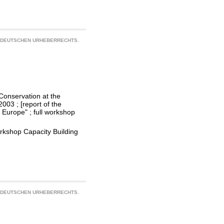
S DEUTSCHEN URHEBERRECHTS.
Conservation at the
003 ; [report of the
 Europe" ; full workshop
rkshop Capacity Building
S DEUTSCHEN URHEBERRECHTS.