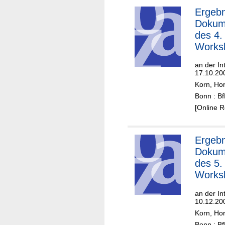
Ergebn
Dokum
des 4.
Works
an der In
17.10.20
Korn, Hor
Bonn : B
[Online 
Ergebn
Dokum
des 5.
Works
an der In
10.12.20
Korn, Hor
Bonn : B