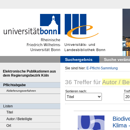
Suchergebnis
Suche verän
Sie sind hier:
E-Pflicht-Sammlung
Elektronische Publikationen aus
dem Regierungsbezirk Köln
36
Treffer
für
Autor / Be
Pflichtabgabe
Ablieferungsverfahren
Sortieren nach:
Tref
Listen
Titel
Biodiv
Autor / Beteiligte
Klima 
Ort