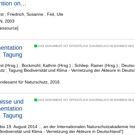
tion on
cal
st
;
Friedrich, Susanne
;
Feit, Ute
ity and the
fN, 2003
 Nations
Ressource]
tion on
w of the
entation
DAS DOKUMENT IST ÖFFENTLICH ZUGÄNGLICH IM RAHMEN DE
. Tagung
st (Hrsg.)
;
Bockmühl, Kathrin (Hrsg.)
;
Schliep, Rainer (Hrsg.)
;
Deutsc
utz
;
Tagung Biodiversität und Klima - Vernetzung der Akteure in Deuts
m
undesamt für Naturschutz, 2016
isse und
DAS DOKUMENT IST ÖFFENTLICH ZUGÄNGLICH IM RAHMEN DE
entation
. Tagung
bis 19. August 2014 ... an der Internationalen Naturschutzakademie Inse
iodiversität und Klima - Vernetzung der Akteure in Deutschland"]