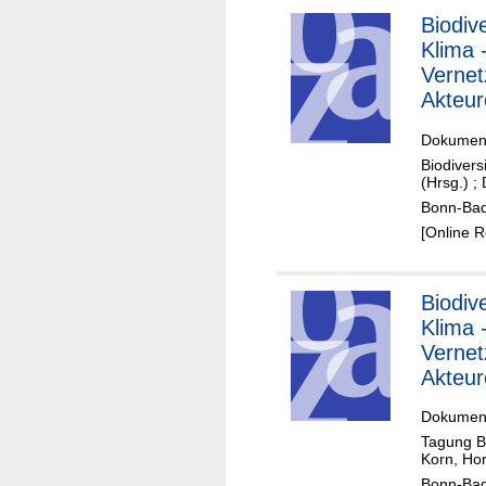
Biodiv
Klima 
Vernet
Akteur
Deuts
Dokument
Biodivers
(Hrsg.)
;
Bonn-Bad
[Online 
Biodiv
Klima 
Vernet
Akteur
Deutsc
Dokument
Tagung Bi
Korn, Hor
Bonn-Bad