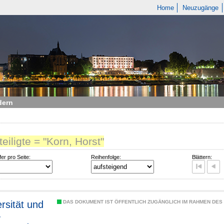
Home
Neuzugänge
dern
teiligte = "Korn, Horst"
fer pro Seite:
Reihenfolge:
Blättern:
ersität und
DAS DOKUMENT IST ÖFFENTLICH ZUGÄNGLICH IM RAHMEN DE
-