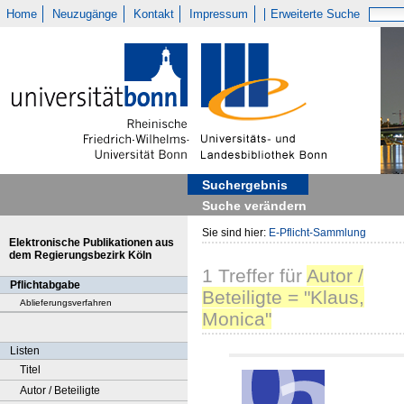
Home
Neuzugänge
Kontakt
Impressum
Erweiterte Suche
Suchergebnis
Suche verändern
Sie sind hier:
E-Pflicht-Sammlung
Elektronische Publikationen aus
dem Regierungsbezirk Köln
1
Treffer
für
Autor /
Pflichtabgabe
Beteiligte = "Klaus,
Ablieferungsverfahren
Monica"
Listen
Titel
Autor / Beteiligte