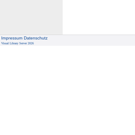
-
1
9
3
2
Impressum
Datenschutz
/
Visual Library Server 2026
3
3