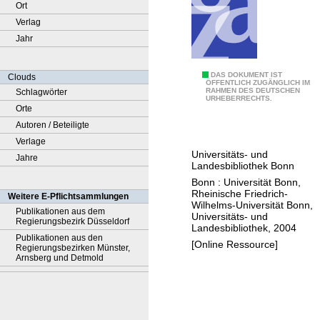
Ort
Verlag
Jahr
F
DAS DOKUMENT IST
Clouds
ÖFFENTLICH ZUGÄNGLICH IM
RAHMEN DES DEUTSCHEN
Schlagwörter
i
URHEBERRECHTS.
Orte
n
Autoren / Beteiligte
d
Verlage
b
Universitäts- und
Jahre
u
Landesbibliothek Bonn
c
Bonn : Universität Bonn,
h
Rheinische Friedrich-
Weitere E-Pflichtsammlungen
Wilhelms-Universität Bonn,
O
Publikationen aus dem
Universitäts- und
Regierungsbezirk Düsseldorf
t
Landesbibliothek, 2004
Publikationen aus den
t
[Online Ressource]
Regierungsbezirken Münster,
o
Arnsberg und Detmold
R
i
t