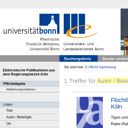
Suchergebnis
Suche verän
Sie sind hier:
E-Pflicht-Sammlung
Elektronische Publikationen aus
dem Regierungsbezirk Köln
1
Treffer
für
Autor / Bete
Pflichtabgabe
Ablieferungsverfahren
Flüchtl
Listen
Köln
Titel
Tipps und
Autor / Beteiligte
Rabe-Ra
Ort