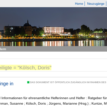
Home
Neuzugänge
dern
iligte = "Kölsch, Doris"
inge in
DAS DOKUMENT IST ÖFFENTLICH ZUGÄNGLICH IM RAHMEN DE
 Informationen für ehrenamtliche Helferinnen und Helfer : Ratgeber f
hman, Susanne
;
Kölsch, Doris
;
Jürgens, Marianne (Hrsg.)
;
Kuntze, M