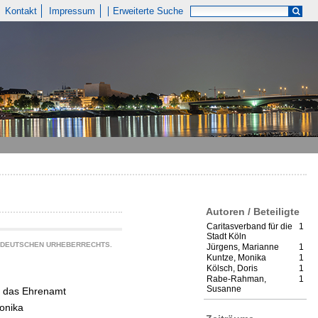
Kontakt
Impressum
Erweiterte Suche
Autoren / Beteiligte
Caritasverband für die
1
Stadt Köln
S DEUTSCHEN URHEBERRECHTS.
Jürgens, Marianne
1
Kuntze, Monika
1
Kölsch, Doris
1
Rabe-Rahman,
1
Susanne
ür das Ehrenamt
onika