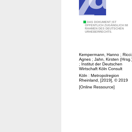
e
t
r
o
V
DAS DOKUMENT IST
ÖFFENTLICH ZUGÄNGLICH IM
p
RAHMEN DES DEUTSCHEN
e
URHEBERRECHTS.
o
r
l
g
r
l
Kempermann, Hanno
;
Ricci
e
e
Agnes
;
Jahn, Kirsten (Hrsg.
g
i
;
Institut der Deutschen
Wirtschaft Köln Consult
i
c
Köln : Metropolregion
o
h
Rheinland, [2019], © 2019
n
d
[Online Ressource]
R
e
h
r
e
M
i
e
n
t
l
r
a
o