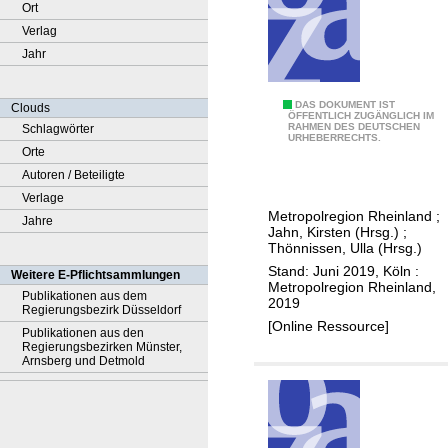
Ort
Verlag
Jahr
F
DAS DOKUMENT IST
Clouds
ÖFFENTLICH ZUGÄNGLICH IM
RAHMEN DES DEUTSCHEN
Schlagwörter
o
URHEBERRECHTS.
Orte
r
Autoren / Beteiligte
d
Verlage
e
Metropolregion Rheinland
;
Jahre
r
Jahn, Kirsten (Hrsg.)
;
u
Thönnissen, Ulla (Hrsg.)
n
Stand: Juni 2019, Köln :
Weitere E-Pflichtsammlungen
Metropolregion Rheinland,
g
Publikationen aus dem
2019
Regierungsbezirk Düsseldorf
e
[Online Ressource]
Publikationen aus den
n
Regierungsbezirken Münster,
d
Arnsberg und Detmold
e
r
M