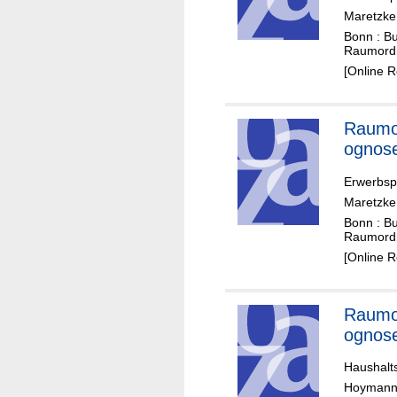
Maretzke,
Bonn : B
Raumord
[Online 
Raumo
ognos
Erwerbsp
Maretzke,
Bonn : B
Raumord
[Online 
Raumo
ognos
Haushalt
Hoymann