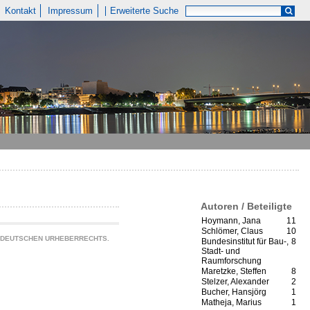
Kontakt
Impressum
Erweiterte Suche
Autoren / Beteiligte
Hoymann, Jana
11
Schlömer, Claus
10
S DEUTSCHEN URHEBERRECHTS.
Bundesinstitut für Bau-,
8
Stadt- und
Raumforschung
Maretzke, Steffen
8
Stelzer, Alexander
2
Bucher, Hansjörg
1
Matheja, Marius
1