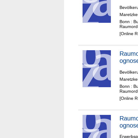
Bevölker
Maretzke,
Bonn : B
Raumordn
[Online 
Raumo
ognos
Bevölker
Maretzke,
Bonn : B
Raumordn
[Online 
Raumo
ognos
Erwerbsp