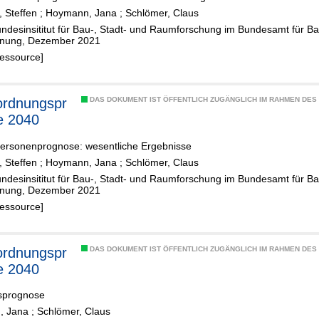
 Steffen
;
Hoymann, Jana
;
Schlömer, Claus
undesinsititut für Bau-, Stadt- und Raumforschung im Bundesamt für 
nung, Dezember 2021
Ressource]
rdnungspr
DAS DOKUMENT IST ÖFFENTLICH ZUGÄNGLICH IM RAHMEN DE
e 2040
ersonenprognose: wesentliche Ergebnisse
 Steffen
;
Hoymann, Jana
;
Schlömer, Claus
undesinsititut für Bau-, Stadt- und Raumforschung im Bundesamt für 
nung, Dezember 2021
Ressource]
rdnungspr
DAS DOKUMENT IST ÖFFENTLICH ZUGÄNGLICH IM RAHMEN DE
e 2040
sprognose
, Jana
;
Schlömer, Claus