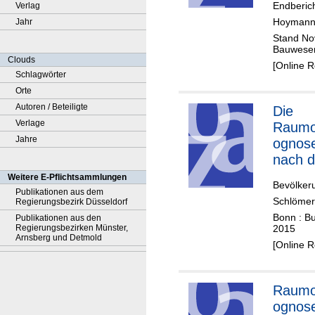
Endberich
Verlag
Hoymann
Jahr
Stand No
Bauwesen
Clouds
[Online 
Schlagwörter
Orte
Autoren / Beteiligte
Die
Verlage
Raumo
Jahre
ognos
nach 
Weitere E-Pflichtsammlungen
Bevölker
Publikationen aus dem
Schlömer
Regierungsbezirk Düsseldorf
Bonn : B
Publikationen aus den
Regierungsbezirken Münster,
2015
Arnsberg und Detmold
[Online 
Raumo
ognos