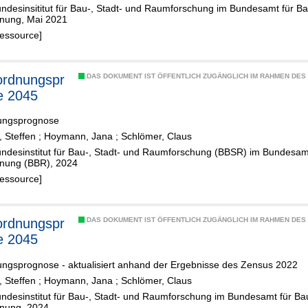
undesinsititut für Bau-, Stadt- und Raumforschung im Bundesamt für 
nung, Mai 2021
Ressource]
rdnungspr
DAS DOKUMENT IST ÖFFENTLICH ZUGÄNGLICH IM RAHMEN DE
e 2045
ungsprognose
 Steffen
;
Hoymann, Jana
;
Schlömer, Claus
undesinstitut für Bau-, Stadt- und Raumforschung (BBSR) im Bundesa
nung (BBR), 2024
Ressource]
rdnungspr
DAS DOKUMENT IST ÖFFENTLICH ZUGÄNGLICH IM RAHMEN DE
e 2045
ungsprognose - aktualisiert anhand der Ergebnisse des Zensus 2022
 Steffen
;
Hoymann, Jana
;
Schlömer, Claus
undesinstitut für Bau-, Stadt- und Raumforschung im Bundesamt für B
nung, 2024