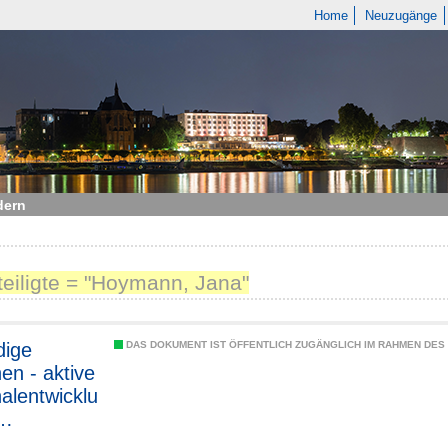
Home
Neuzugänge
dern
teiligte = "Hoymann, Jana"
dige
DAS DOKUMENT IST ÖFFENTLICH ZUGÄNGLICH IM RAHMEN DE
en - aktive
alentwicklu
tsaufgabe