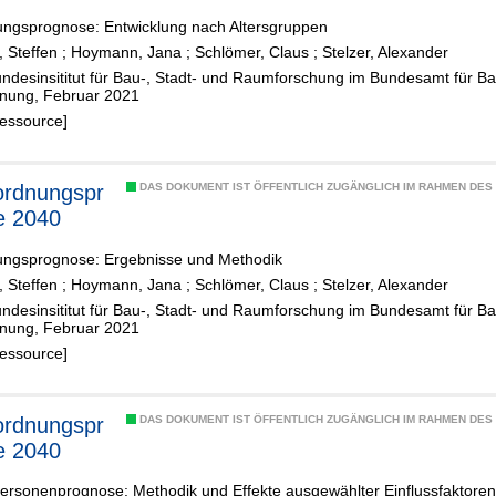
ungsprognose: Entwicklung nach Altersgruppen
 Steffen
;
Hoymann, Jana
;
Schlömer, Claus
;
Stelzer, Alexander
undesinsititut für Bau-, Stadt- und Raumforschung im Bundesamt für 
ung, Februar 2021
Ressource]
rdnungspr
DAS DOKUMENT IST ÖFFENTLICH ZUGÄNGLICH IM RAHMEN DE
e 2040
ungsprognose: Ergebnisse und Methodik
 Steffen
;
Hoymann, Jana
;
Schlömer, Claus
;
Stelzer, Alexander
undesinsititut für Bau-, Stadt- und Raumforschung im Bundesamt für 
ung, Februar 2021
Ressource]
rdnungspr
DAS DOKUMENT IST ÖFFENTLICH ZUGÄNGLICH IM RAHMEN DE
e 2040
ersonenprognose: Methodik und Effekte ausgewählter Einflussfaktoren