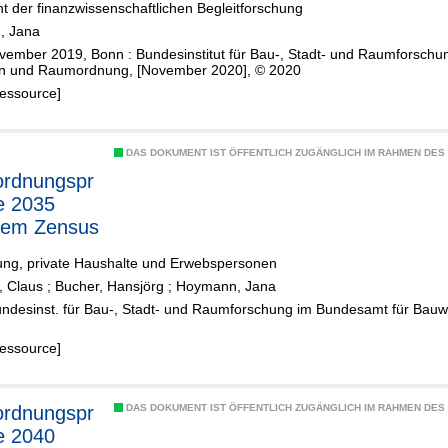
t der finanzwissenschaftlichen Begleitforschung
, Jana
vember 2019, Bonn : Bundesinstitut für Bau-, Stadt- und Raumforschu
 und Raumordnung, [November 2020], © 2020
Ressource]
DAS DOKUMENT IST ÖFFENTLICH ZUGÄNGLICH IM RAHMEN DE
rdnungspr
e 2035
dem Zensus
ung, private Haushalte und Erwebspersonen
, Claus
;
Bucher, Hansjörg
;
Hoymann, Jana
undesinst. für Bau-, Stadt- und Raumforschung im Bundesamt für Ba
Ressource]
rdnungspr
DAS DOKUMENT IST ÖFFENTLICH ZUGÄNGLICH IM RAHMEN DE
e 2040