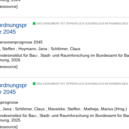
Ressource]
rdnungspr
DAS DOKUMENT IST ÖFFENTLICH ZUGÄNGLICH IM RAHMEN DE
e 2045
ersonenprognose 2045
 Steffen
;
Hoymann, Jana
;
Schlömer, Claus
undesinsititut für Bau-, Stadt- und Raumforschung im Bundesamt für 
nung, 2026
Ressource]
rdnungspr
DAS DOKUMENT IST ÖFFENTLICH ZUGÄNGLICH IM RAHMEN DE
e 2045
sprognose
, Jana
;
Schlömer, Claus
;
Maretzke, Steffen
;
Matheja, Marius (Hrsg.)
undesinstitut für Bau-, Stadt- und Raumforschung im Bundesamt für B
nung, 2025
Ressource]