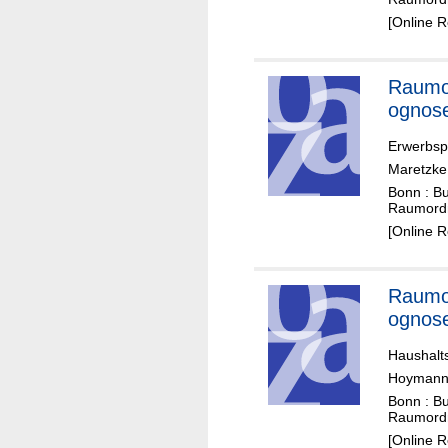
[Online 
Raumo
ognos
Erwerbsp
Maretzke,
Bonn : B
Raumord
[Online 
Raumo
ognos
Haushalt
Hoymann
Bonn : B
Raumord
[Online 