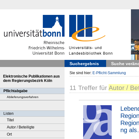
Suchergebnis
Suche verän
Sie sind hier:
E-Pflicht-Sammlung
Elektronische Publikationen aus
dem Regierungsbezirk Köln
11
Treffer
für
Autor / Be
Pflichtabgabe
Ablieferungsverfahren
Leben
Listen
Region
Titel
Region
Autor / Beteiligte
ng als
Ort
Zukunf