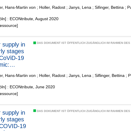
r, Hans-Martin von
;
Holler, Radost
;
Janys, Lena
;
Sifinger, Bettina
;
P
lands
öln] : ECONtribute, August 2020
Ressource]
 supply in
DAS DOKUMENT IST ÖFFENTLICH ZUGÄNGLICH IM RAHMEN DE
rly stages
 CoViD-19
mic:
cal
r, Hans-Martin von
;
Holler, Radost
;
Janys, Lena
;
Siflinger, Bettina
;
P
ce on
, home
öln] : ECONtribute, June 2020
 and
Ressource]
ations
 supply in
DAS DOKUMENT IST ÖFFENTLICH ZUGÄNGLICH IM RAHMEN DE
rly stages
 COVID-19