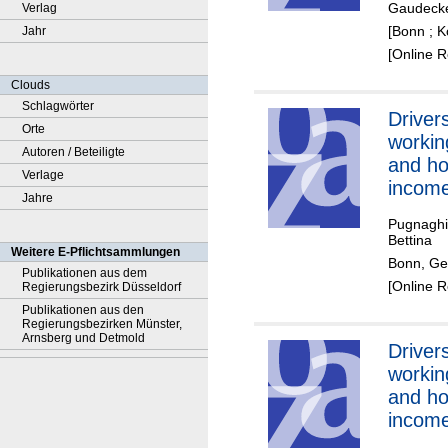
Gaudecke
Verlag
[Bonn ; K
Jahr
[Online 
Clouds
Schlagwörter
Driver
Orte
workin
Autoren / Beteiligte
and ho
Verlage
incom
Jahre
during
Pugnaghi
19 pan
Bettina
Weitere E-Pflichtsammlungen
case o
Bonn, Ge
Publikationen aus dem
Nether
[Online 
Regierungsbezirk Düsseldorf
Publikationen aus den
Regierungsbezirken Münster,
Arnsberg und Detmold
Driver
workin
and ho
incom
during