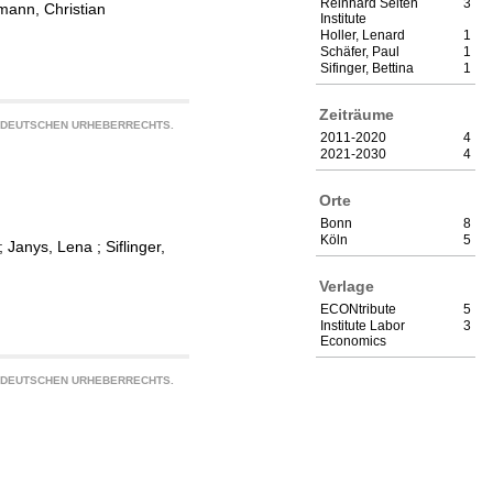
Reinhard Selten
3
ann, Christian
Institute
Holler, Lenard
1
Schäfer, Paul
1
Sifinger, Bettina
1
Zeiträume
S DEUTSCHEN URHEBERRECHTS.
2011-2020
4
2021-2030
4
Orte
Bonn
8
Köln
5
;
Janys, Lena
;
Siflinger,
Verlage
ECONtribute
5
Institute Labor
3
Economics
S DEUTSCHEN URHEBERRECHTS.