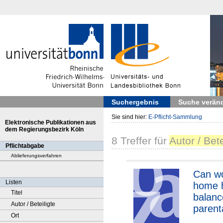
Suchergebnis
Suche verän
Sie sind hier:
E-Pflicht-Sammlung
Elektronische Publikationen aus
dem Regierungsbezirk Köln
8
Treffer
für
Autor / Bete
Pflichtabgabe
Ablieferungsverfahren
Can w
Listen
home 
Titel
balanc
Autor / Beteiligte
parenta
Ort
of lab