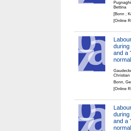
Pugnaghi
19 pan
Bettina
case o
[Bonn ; K
Nether
[Online 
Labour
during
and a 
normal
of the
Gaudecke
Nether
Christian
Bonn, Ger
[Online 
Labour
during
and a 
normal