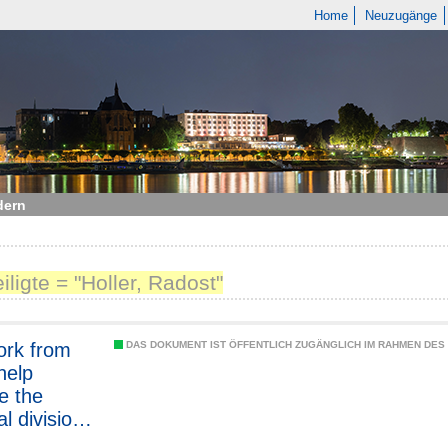
Home
Neuzugänge
dern
iligte = "Holler, Radost"
ork from
DAS DOKUMENT IST ÖFFENTLICH ZUGÄNGLICH IM RAHMEN DE
help
e the
l division
or?