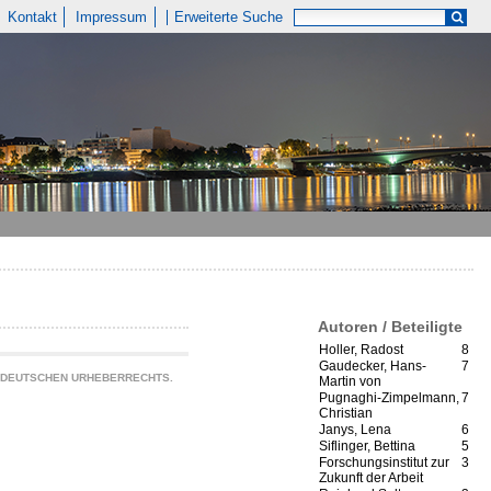
Kontakt
Impressum
Erweiterte Suche
Autoren / Beteiligte
Holler, Radost
8
Gaudecker, Hans-
7
S DEUTSCHEN URHEBERRECHTS.
Martin von
Pugnaghi-Zimpelmann,
7
Christian
Janys, Lena
6
Siflinger, Bettina
5
Forschungsinstitut zur
3
Zukunft der Arbeit