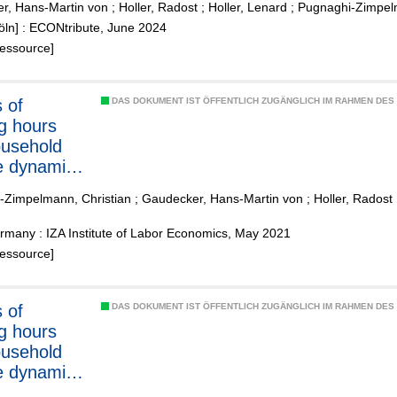
r, Hans-Martin von
;
Holler, Radost
;
Holler, Lenard
;
Pugnaghi-Zimpelm
öln] : ECONtribute, June 2024
Ressource]
s of
DAS DOKUMENT IST ÖFFENTLICH ZUGÄNGLICH IM RAHMEN DE
g hours
usehold
e dynamics
 the Covid-
-Zimpelmann, Christian
;
Gaudecker, Hans-Martin von
;
Holler, Radost
demic: the
f the
rmany : IZA Institute of Labor Economics, May 2021
lands
Ressource]
s of
DAS DOKUMENT IST ÖFFENTLICH ZUGÄNGLICH IM RAHMEN DE
g hours
usehold
e dynamics
 the Covid-