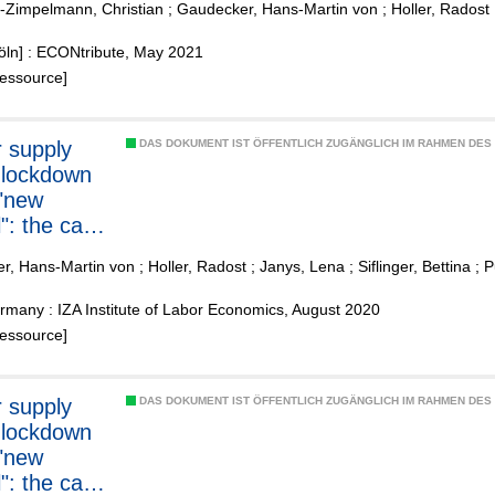
-Zimpelmann, Christian
;
Gaudecker, Hans-Martin von
;
Holler, Radost
demic: the
f the
öln] : ECONtribute, May 2021
lands
Ressource]
 supply
DAS DOKUMENT IST ÖFFENTLICH ZUGÄNGLICH IM RAHMEN DE
 lockdown
"new
": the case
r, Hans-Martin von
;
Holler, Radost
;
Janys, Lena
;
Siflinger, Bettina
;
P
lands
many : IZA Institute of Labor Economics, August 2020
Ressource]
 supply
DAS DOKUMENT IST ÖFFENTLICH ZUGÄNGLICH IM RAHMEN DE
 lockdown
"new
": the case