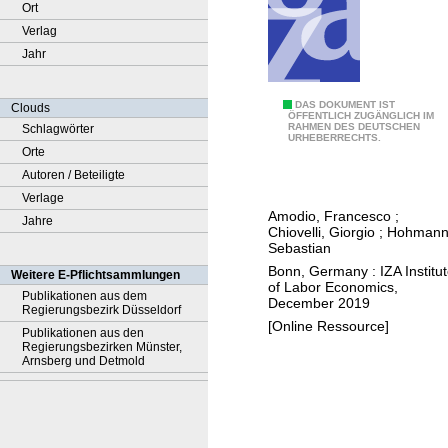
Ort
Verlag
Jahr
T
DAS DOKUMENT IST
Clouds
ÖFFENTLICH ZUGÄNGLICH IM
RAHMEN DES DEUTSCHEN
Schlagwörter
h
URHEBERRECHTS.
Orte
e
Autoren / Beteiligte
e
Verlage
m
Amodio, Francesco
;
Jahre
p
Chiovelli, Giorgio
;
Hohmann
l
Sebastian
o
Bonn, Germany : IZA Institu
Weitere E-Pflichtsammlungen
of Labor Economics,
y
Publikationen aus dem
December 2019
Regierungsbezirk Düsseldorf
m
[Online Ressource]
Publikationen aus den
e
Regierungsbezirken Münster,
n
Arnsberg und Detmold
t
e
f