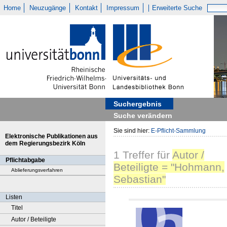
Home
Neuzugänge
Kontakt
Impressum
Erweiterte Suche
Suchergebnis
Suche verändern
Sie sind hier:
E-Pflicht-Sammlung
Elektronische Publikationen aus
dem Regierungsbezirk Köln
1
Treffer
für
Autor /
Pflichtabgabe
Beteiligte = "Hohmann,
Ablieferungsverfahren
Sebastian"
Listen
Titel
Autor / Beteiligte