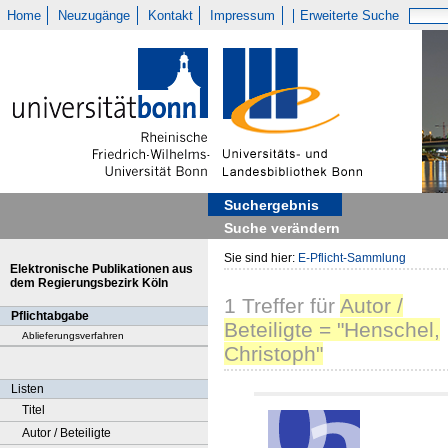
Home
Neuzugänge
Kontakt
Impressum
Erweiterte Suche
Suchergebnis
Suche verändern
Sie sind hier:
E-Pflicht-Sammlung
Elektronische Publikationen aus
dem Regierungsbezirk Köln
1
Treffer
für
Autor /
Pflichtabgabe
Beteiligte = "Henschel,
Ablieferungsverfahren
Christoph"
Listen
Titel
Autor / Beteiligte