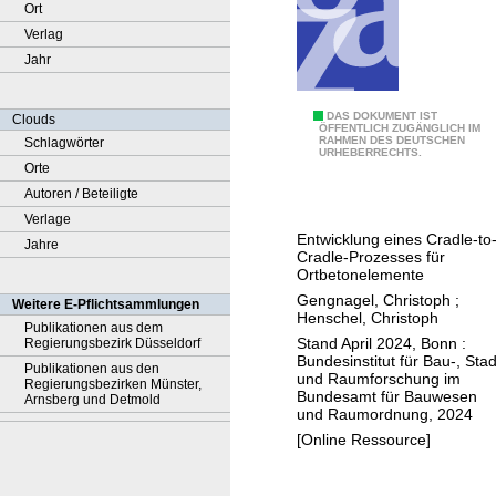
Ort
Verlag
Jahr
A
DAS DOKUMENT IST
Clouds
ÖFFENTLICH ZUGÄNGLICH IM
RAHMEN DES DEUTSCHEN
Schlagwörter
b
URHEBERRECHTS.
Orte
b
Autoren / Beteiligte
a
Verlage
u
Entwicklung eines Cradle-to
Jahre
A
Cradle-Prozesses für
u
Ortbetonelemente
f
Gengnagel, Christoph
;
Weitere E-Pflichtsammlungen
Henschel, Christoph
b
Publikationen aus dem
Stand April 2024, Bonn :
Regierungsbezirk Düsseldorf
a
Bundesinstitut für Bau-, Stad
Publikationen aus den
u
und Raumforschung im
Regierungsbezirken Münster,
Bundesamt für Bauwesen
Arnsberg und Detmold
und Raumordnung, 2024
[Online Ressource]