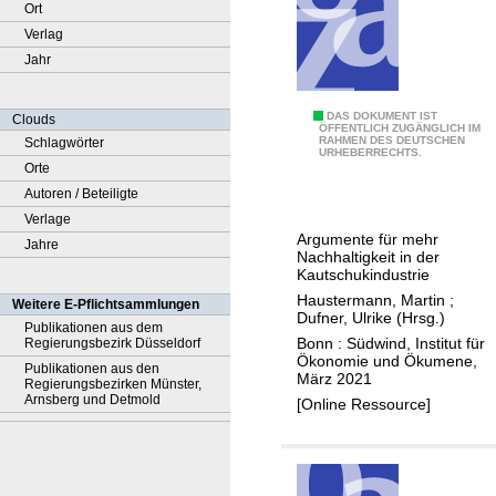
Ort
Verlag
Jahr
N
DAS DOKUMENT IST
Clouds
ÖFFENTLICH ZUGÄNGLICH IM
RAHMEN DES DEUTSCHEN
Schlagwörter
a
URHEBERRECHTS.
Orte
c
Autoren / Beteiligte
h
Verlage
h
Argumente für mehr
Jahre
a
Nachhaltigkeit in der
l
Kautschukindustrie
t
Haustermann, Martin
;
Weitere E-Pflichtsammlungen
Dufner, Ulrike (Hrsg.)
i
Publikationen aus dem
Bonn : Südwind, Institut für
Regierungsbezirk Düsseldorf
g
Ökonomie und Ökumene,
Publikationen aus den
e
März 2021
Regierungsbezirken Münster,
r
Arnsberg und Detmold
[Online Ressource]
N
a
t