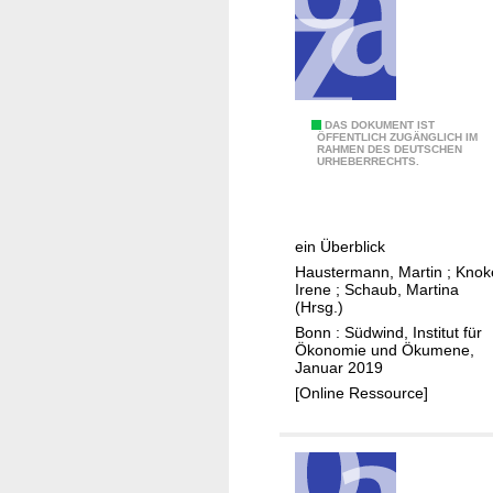
u
r
k
a
u
N
DAS DOKUMENT IST
t
ÖFFENTLICH ZUGÄNGLICH IM
RAHMEN DES DEUTSCHEN
a
s
URHEBERRECHTS.
c
c
h
h
h
u
ein Überblick
a
k
Haustermann, Martin
;
Knok
l
:
Irene
;
Schaub, Martina
t
(Hrsg.)
B
i
Bonn : Südwind, Institut für
u
Ökonomie und Ökumene,
g
s
Januar 2019
k
i
[Online Ressource]
e
n
i
e
t
s
b
s