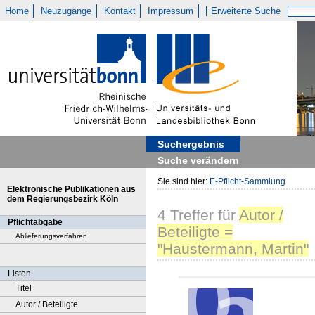
Home
Neuzugänge
Kontakt
Impressum
Erweiterte Suche
Suchergebnis
Suche verändern
Sie sind hier:
E-Pflicht-Sammlung
Elektronische Publikationen aus
dem Regierungsbezirk Köln
4
Treffer
für
Autor /
Pflichtabgabe
Beteiligte =
Ablieferungsverfahren
"Haustermann, Martin"
Listen
Titel
Autor / Beteiligte