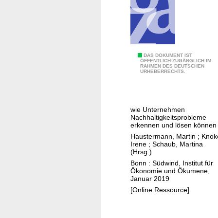
t
e
s
i
c
m
h
A
u
n
N
DAS DOKUMENT IST
k
b
ÖFFENTLICH ZUGÄNGLICH IM
RAHMEN DES DEUTSCHEN
a
a
URHEBERRECHTS.
t
u
u
v
r
o
wie Unternehmen
k
n
Nachhaltigkeitsprobleme
a
erkennen und lösen können
N
u
Haustermann, Martin
;
Knok
a
Irene
;
Schaub, Martina
t
t
(Hrsg.)
s
u
Bonn : Südwind, Institut für
c
r
Ökonomie und Ökumene,
Januar 2019
h
k
[Online Ressource]
u
a
k
u
i
t