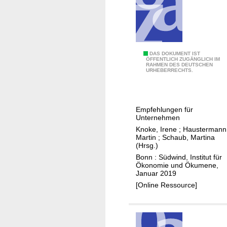
e
C
i
a
m
s
A
e
n
N
DAS DOKUMENT IST
ÖFFENTLICH ZUGÄNGLICH IM
b
RAHMEN DES DEUTSCHEN
a
URHEBERRECHTS.
a
c
u
h
v
h
Empfehlungen für
o
a
Unternehmen
n
l
Knoke, Irene
;
Haustermann
N
t
Martin
;
Schaub, Martina
(Hrsg.)
a
i
Bonn : Südwind, Institut für
t
g
Ökonomie und Ökumene,
u
k
Januar 2019
r
e
[Online Ressource]
k
i
a
t
u
b