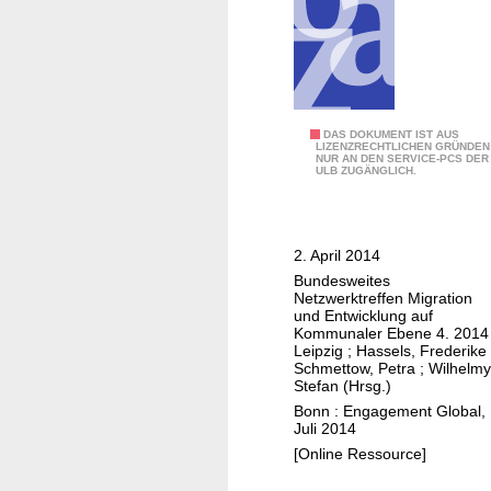
e
t
z
w
e
r
4
DAS DOKUMENT IST AUS
LIZENZRECHTLICHEN GRÜNDEN
k
NUR AN DEN SERVICE-PCS DER
.
ULB ZUGÄNGLICH.
t
b
r
u
e
n
2. April 2014
f
d
Bundesweites
f
e
Netzwerktreffen Migration
e
s
und Entwicklung auf
n
Kommunaler Ebene 4. 2014
w
Leipzig
;
Hassels, Frederike
M
e
Schmettow, Petra
;
Wilhelmy
i
Stefan (Hrsg.)
i
g
Bonn : Engagement Global,
t
Juli 2014
r
e
[Online Ressource]
a
s
t