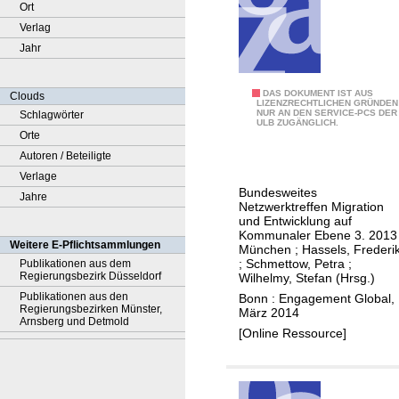
Ort
Verlag
Jahr
3
DAS DOKUMENT IST AUS
Clouds
LIZENZRECHTLICHEN GRÜNDEN
NUR AN DEN SERVICE-PCS DER
Schlagwörter
.
ULB ZUGÄNGLICH.
Orte
b
Autoren / Beteiligte
u
Verlage
n
Bundesweites
Jahre
d
Netzwerktreffen Migration
e
und Entwicklung auf
Kommunaler Ebene 3. 2013
s
Weitere E-Pflichtsammlungen
München
;
Hassels, Frederi
w
;
Schmettow, Petra
;
Publikationen aus dem
Regierungsbezirk Düsseldorf
Wilhelmy, Stefan (Hrsg.)
e
Publikationen aus den
Bonn : Engagement Global,
i
Regierungsbezirken Münster,
März 2014
t
Arnsberg und Detmold
[Online Ressource]
e
s
N