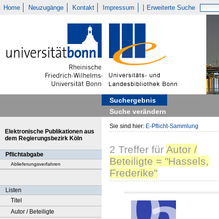
Home
Neuzugänge
Kontakt
Impressum
Erweiterte Suche
Suchergebnis
Suche verändern
Sie sind hier:
E-Pflicht-Sammlung
Elektronische Publikationen aus
dem Regierungsbezirk Köln
2
Treffer
für
Autor /
Pflichtabgabe
Beteiligte = "Hassels,
Ablieferungsverfahren
Frederike"
Listen
Titel
Autor / Beteiligte