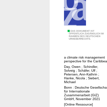
m
a
t
e
-
r
C
DAS DOKUMENT IST
e
ÖFFENTLICH ZUGÄNGLICH IM
RAHMEN DES DEUTSCHEN
l
URHEBERRECHTS.
l
i
a
m
t
a
e
a climate risk management
t
perspective for the Caribbe
d
e
Day, Owen
;
Schindler,
r
c
Solveig
;
Schäfer, Ulf
;
i
Petersen, Ann-Kathrin
;
h
s
Hanke, Nicola
;
Siebert,
a
Michael
k
n
Bonn : Deutsche Gesellscha
s
für Internationale
g
Zusammenarbeit (GIZ)
e
GmbH, November 2021
a
[Online Ressource]