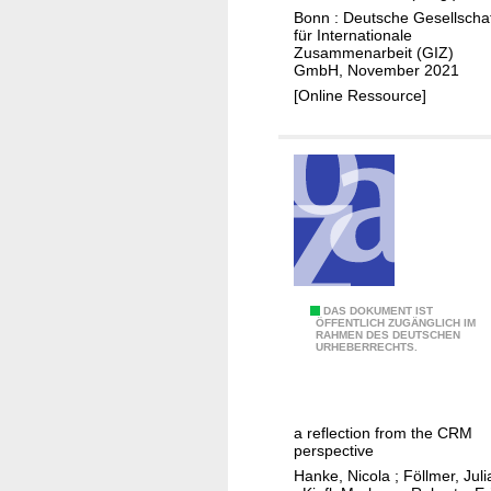
i
t
Bonn : Deutsche Gesellscha
s
für Internationale
i
Zusammenarbeit (GIZ)
h
n
GmbH, November 2021
e
g
[Online Ressource]
r
s
i
l
e
o
s
w
o
n
s
e
T
DAS DOKUMENT IST
t
ÖFFENTLICH ZUGÄNGLICH IM
RAHMEN DES DEUTSCHEN
o
p
URHEBERRECHTS.
w
r
a
o
r
c
a reflection from the CRM
d
e
perspective
s
s
Hanke, Nicola
;
Föllmer, Juli