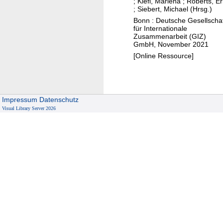
a
;
Kiefl, Marlena
;
Roberts, Er
s
;
Siebert, Michael (Hrsg.)
c
e
Bonn : Deutsche Gesellscha
h
s
für Internationale
i
i
Zusammenarbeit (GIZ)
GmbH, November 2021
e
n
[Online Ressource]
v
t
i
o
n
c
g
l
Impressum
Datenschutz
t
i
Visual Library Server 2026
h
m
e
a
S
t
D
e
G
r
s
i
t
s
h
k
r
m
o
a