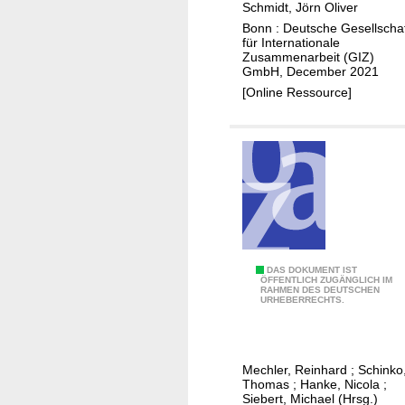
e
Schmidt, Jörn Oliver
a
r
Bonn : Deutsche Gesellscha
n
für Internationale
i
Zusammenarbeit (GIZ)
g
e
GmbH, December 2021
e
s
[Online Ressource]
a
n
d
s
m
a
l
l
-
I
DAS DOKUMENT IST
ÖFFENTLICH ZUGÄNGLICH IM
s
RAHMEN DES DEUTSCHEN
n
URHEBERRECHTS.
c
t
a
e
l
g
Mechler, Reinhard
;
Schinko
e
r
Thomas
;
Hanke, Nicola
;
f
a
Siebert, Michael (Hrsg.)