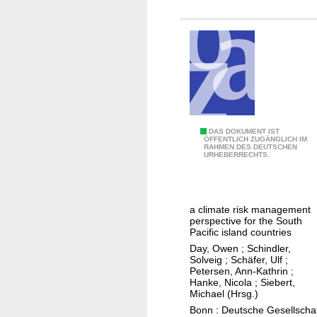
n
d
s
m
a
l
l
-
C
DAS DOKUMENT IST
s
ÖFFENTLICH ZUGÄNGLICH IM
RAHMEN DES DEUTSCHEN
l
c
URHEBERRECHTS.
i
a
m
l
a
e
a climate risk management
t
f
perspective for the South
e
i
Pacific island countries
c
s
Day, Owen
;
Schindler,
Solveig
;
Schäfer, Ulf
;
h
h
Petersen, Ann-Kathrin
;
a
e
Hanke, Nicola
;
Siebert,
Michael (Hrsg.)
n
r
Bonn : Deutsche Gesellscha
g
i