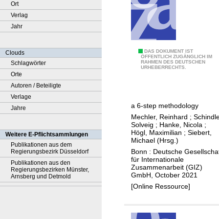
Ort
Verlag
Jahr
A
DAS DOKUMENT IST
Clouds
ÖFFENTLICH ZUGÄNGLICH IM
RAHMEN DES DEUTSCHEN
Schlagwörter
s
URHEBERRECHTS.
Orte
s
Autoren / Beteiligte
e
Verlage
s
a 6-step methodology
Jahre
s
Mechler, Reinhard
;
Schindle
m
Solveig
;
Hanke, Nicola
;
e
Högl, Maximilian
;
Siebert,
Weitere E-Pflichtsammlungen
Michael (Hrsg.)
n
Publikationen aus dem
Bonn : Deutsche Gesellscha
Regierungsbezirk Düsseldorf
t
für Internationale
Publikationen aus den
o
Zusammenarbeit (GIZ)
Regierungsbezirken Münster,
GmbH, October 2021
f
Arnsberg und Detmold
[Online Ressource]
c
l
i