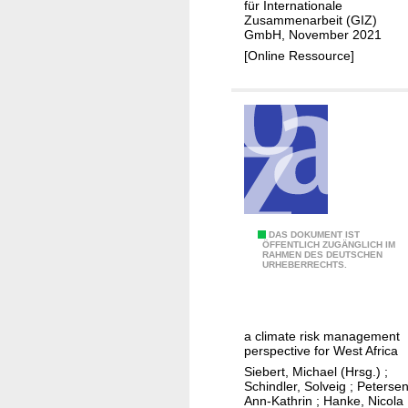
für Internationale
e
e
Zusammenarbeit (GIZ)
GmbH, November 2021
a
s
[Online Ressource]
n
d
s
m
a
l
l
-
s
C
DAS DOKUMENT IST
c
ÖFFENTLICH ZUGÄNGLICH IM
RAHMEN DES DEUTSCHEN
l
a
URHEBERRECHTS.
i
l
m
e
a
f
a climate risk management
t
i
perspective for West Africa
e
s
Siebert, Michael (Hrsg.)
;
c
Schindler, Solveig
;
Petersen
h
Ann-Kathrin
;
Hanke, Nicola
h