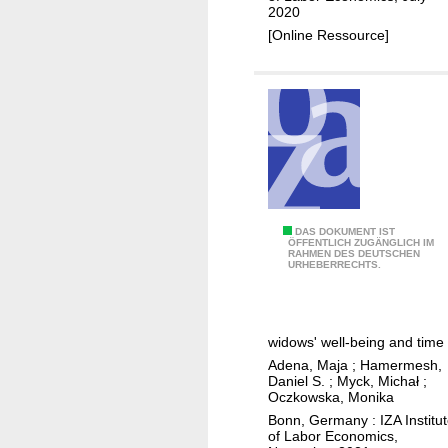
L
2020
y
e
[Online Ressource]
o
w
n
i
d
s
d
:
i
p
s
e
c
r
r
h
i
H
DAS DOKUMENT IST
a
ÖFFENTLICH ZUGÄNGLICH IM
m
RAHMEN DES DEUTSCHEN
o
p
URHEBERRECHTS.
i
m
s
n
e
t
a
a
h
t
widows' well-being and time
l
e
i
Adena, Maja
;
Hamermesh,
o
f
Daniel S.
;
Myck, Michał
;
o
n
Oczkowska, Monika
a
n
e
Bonn, Germany : IZA Institu
t
of Labor Economics,