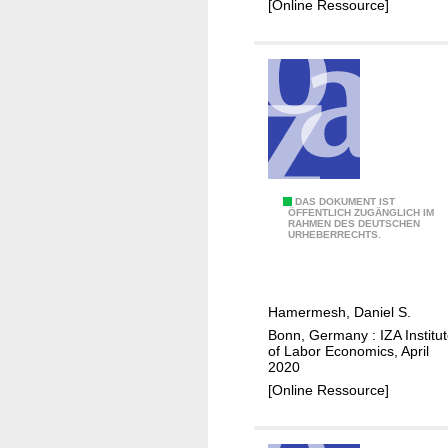
e
[Online Ressource]
e
l
(
a
a
s
t
t
t
i
h
c
e
i
m
t
L
DAS DOKUMENT IST
a
i
ÖFFENTLICH ZUGÄNGLICH IM
RAHMEN DES DEUTSCHEN
o
r
e
URHEBERRECHTS.
c
g
s
k
i
d
n
Hamermesh, Daniel S.
o
)
Bonn, Germany : IZA Institu
w
?
of Labor Economics, April
n
2020
s
[Online Ressource]
,
l