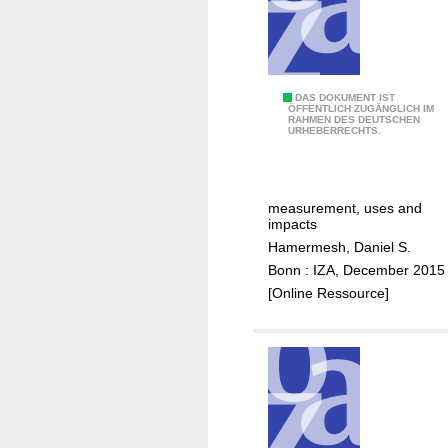
o
?
r
u
s
e
C
DAS DOKUMENT IST
ÖFFENTLICH ZUGÄNGLICH IM
"
RAHMEN DES DEUTSCHEN
i
URHEBERRECHTS.
t
a
t
measurement, uses and
i
impacts
o
Hamermesh, Daniel S.
n
Bonn : IZA, December 2015
s
[Online Ressource]
i
n
e
c
o
n
o