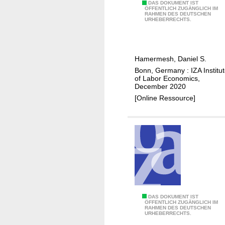
w
M
DAS DOKUMENT IST
ÖFFENTLICH ZUGÄNGLICH IM
o
RAHMEN DES DEUTSCHEN
o
URHEBERRECHTS.
r
m
k
s
t
'
Hamermesh, Daniel S.
i
t
Bonn, Germany : IZA Institu
m
i
of Labor Economics,
e
m
December 2020
e
[Online Ressource]
-
m
a
r
r
i
e
d
N
DAS DOKUMENT IST
o
ÖFFENTLICH ZUGÄNGLICH IM
RAHMEN DES DEUTSCHEN
o
r
URHEBERRECHTS.
t