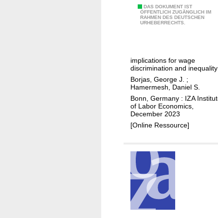
o
T
DAS DOKUMENT IST
ÖFFENTLICH ZUGÄNGLICH IM
a
RAHMEN DES DEUTSCHEN
h
URHEBERRECHTS.
n
e
d
m
w
i
h
implications for wage
s
discrimination and inequality
y
m
Borjas, George J.
;
?
e
Hamermesh, Daniel S.
a
Bonn, Germany : IZA Institu
of Labor Economics,
s
December 2023
u
[Online Ressource]
r
e
m
e
n
t
o
f