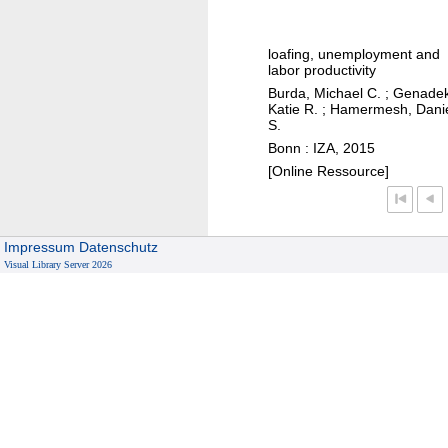
n
w
o
o
t
loafing, unemployment and
r
labor productivity
k
Burda, Michael C.
;
Genadek
i
Katie R.
;
Hamermesh, Dani
S.
n
Bonn : IZA, 2015
g
[Online Ressource]
a
t
w
o
Impressum
Datenschutz
Visual Library Server 2026
r
k
: