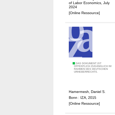
n
of Labor Economics, July
2024
g
[Online Ressource]
l
a
b
o
r
a
l
o
n
A
DAS DOKUMENT IST
ÖFFENTLICH ZUGÄNGLICH IM
g
RAHMEN DES DEUTSCHEN
g
URHEBERRECHTS.
i
e
n
,
t
c
e
Hamermesh, Daniel S.
o
n
Bonn : IZA, 2015
h
s
[Online Ressource]
o
i
r