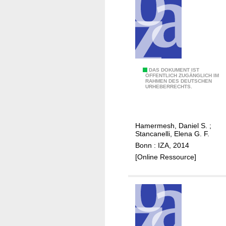
o
n
e
l
i
n
L
DAS DOKUMENT IST
e
ÖFFENTLICH ZUGÄNGLICH IM
RAHMEN DES DEUTSCHEN
o
s
URHEBERRECHTS.
n
s
g
a
w
n
Hamermesh, Daniel S.
;
o
d
Stancanelli, Elena G. F.
r
l
Bonn : IZA, 2014
k
i
[Online Ressource]
w
f
e
e
e
s
k
a
s
t
a