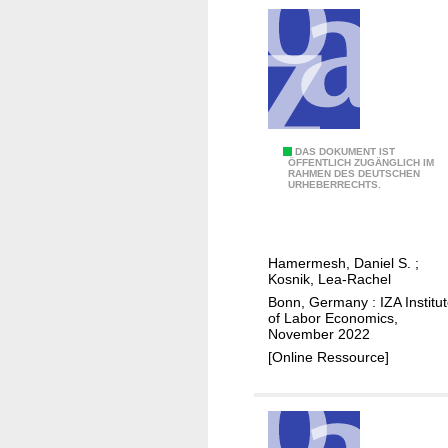
v
t
e
a
M
n
a
d
r
c
g
o
i
-
A
DAS DOKUMENT IST
n
ÖFFENTLICH ZUGÄNGLICH IM
a
RAHMEN DES DEUTSCHEN
g
S
URHEBERRECHTS.
u
i
t
n
h
g
o
Hamermesh, Daniel S.
;
i
Kosnik, Lea-Rachel
r
n
Bonn, Germany : IZA Institu
s
s
of Labor Economics,
h
November 2022
t
i
[Online Ressource]
y
p
l
e
: