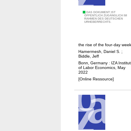
m
i
D
DAS DOKUMENT IST
ÖFFENTLICH ZUGÄNGLICH IM
c
RAHMEN DES DEUTSCHEN
a
URHEBERRECHTS.
s
y
s
o
the rise of the four-day wee
f
Hamermesh, Daniel S.
;
w
Biddle, Jeff
o
Bonn, Germany : IZA Institu
r
of Labor Economics, May
2022
k
[Online Ressource]
o
v
e
r
a
h
a
l