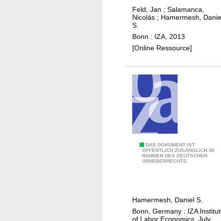
p
t
Feld, Jan
;
Salamanca,
h
Nicolás
;
Hamermesh, Danie
a
i
S.
b
l
Bonn : IZA, 2013
l
i
[Online Ressource]
e
a
p
o
h
r
y
e
s
x
i
o
c
p
a
h
l
H
DAS DOKUMENT IST
o
ÖFFENTLICH ZUGÄNGLICH IM
t
RAHMEN DES DEUTSCHEN
.
b
URHEBERRECHTS.
r
G
i
a
r
a
i
e
:
Hamermesh, Daniel S.
t
g
b
Bonn, Germany : IZA Institu
s
g
e
of Labor Economics, July