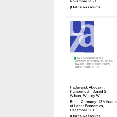
h
November 2021
e
[Online Ressource]
r
o
f
m
o
d
e
r
I
DAS DOKUMENT IST
n
ÖFFENTLICH ZUGÄNGLICH IM
RAHMEN DES DEUTSCHEN
s
l
URHEBERRECHTS.
s
a
c
b
h
o
Hadavand, Aboozar
;
o
r
Hamermesh, Daniel S.
;
l
e
Wilson, Wesley W.
a
c
Bonn, Germany : IZA Institu
of Labor Economics,
r
o
December 2019
l
n
[Online Ressource]