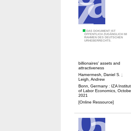
d
o
e
s
h
"
DAS DOKUMENT IST
ÖFFENTLICH ZUGÄNGLICH IM
o
RAHMEN DES DEUTSCHEN
B
URHEBERRECHTS.
w
e
w
a
e
u
w
billionaires' assets and
t
attractiveness
r
y
Hamermesh, Daniel S.
;
i
t
Leigh, Andrew
t
o
Bonn, Germany : IZA Institu
e
of Labor Economics, Octobe
o
2021
m
r
[Online Ressource]
a
i
t
c
t
h
e
f
r