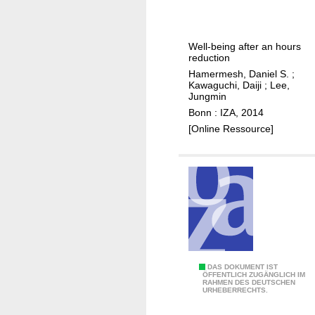
e
s
s
e
l
a
Well-being after an hours
a
r
reduction
b
c
Hamermesh, Daniel S.
;
o
Kawaguchi, Daiji
;
Lee,
h
Jungmin
r
s
Bonn : IZA, 2014
l
t
[Online Ressource]
e
y
g
l
i
e
s
s
l
o
a
f
t
e
i
c
o
o
T
DAS DOKUMENT IST
ÖFFENTLICH ZUGÄNGLICH IM
n
n
RAHMEN DES DEUTSCHEN
h
URHEBERRECHTS.
b
o
e
e