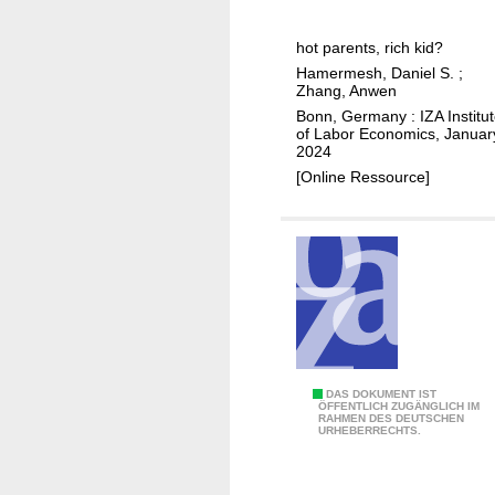
m
e
n
i
c
e
hot parents, rich kid?
c
o
f
Hamermesh, Daniel S.
;
s
n
Zhang, Anwen
i
w
o
Bonn, Germany : IZA Institu
t
r
m
of Labor Economics, Januar
w
i
2024
i
o
t
[Online Ressource]
c
r
i
i
k
n
m
e
g
p
r
a
s
c
?
t
o
f
E
DAS DOKUMENT IST
ÖFFENTLICH ZUGÄNGLICH IM
h
RAHMEN DES DEUTSCHEN
n
URHEBERRECHTS.
e
d
r
o
i