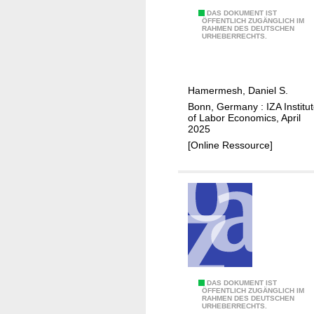
f
T
DAS DOKUMENT IST
ÖFFENTLICH ZUGÄNGLICH IM
c
RAHMEN DES DEUTSCHEN
h
URHEBERRECHTS.
e
e
n
d
t
e
u
Hamermesh, Daniel S.
m
r
Bonn, Germany : IZA Institu
o
of Labor Economics, April
y
g
2025
r
[Online Ressource]
a
p
h
i
c
a
n
d
D
DAS DOKUMENT IST
r
ÖFFENTLICH ZUGÄNGLICH IM
RAHMEN DES DEUTSCHEN
o
e
URHEBERRECHTS.