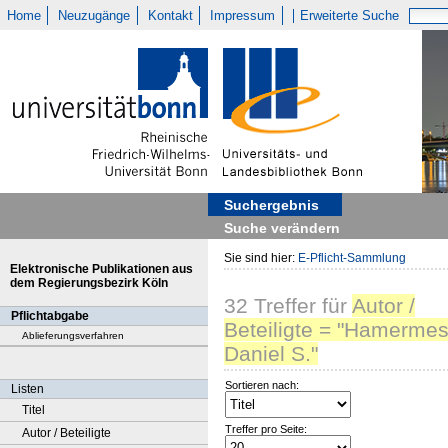
Home
Neuzugänge
Kontakt
Impressum
Erweiterte Suche
Suchergebnis
Suche verändern
Sie sind hier:
E-Pflicht-Sammlung
Elektronische Publikationen aus
dem Regierungsbezirk Köln
32
Treffer
für
Autor /
Pflichtabgabe
Beteiligte = "Hamermes
Ablieferungsverfahren
Daniel S."
Sortieren nach:
Listen
Titel
Treffer pro Seite:
Autor / Beteiligte