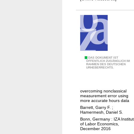
y
o
r
m
e
i
f
c
e
s
r
e
e
i
L
DAS DOKUMENT IST
ÖFFENTLICH ZUGÄNGLICH IM
n
RAHMEN DES DEUTSCHEN
a
URHEBERRECHTS.
g
b
p
o
r
r
overcoming nonclassical
o
s
measurement error using
d
u
more accurate hours data
u
p
Barrett, Garry F.
;
Hamermesh, Daniel S.
c
p
Bonn, Germany : IZA Institu
t
l
of Labor Economics,
i
y
December 2016
v