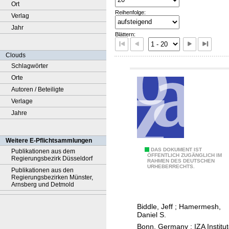
Ort
Reihenfolge:
Verlag
Jahr
Blättern:
Clouds
Schlagwörter
Orte
Autoren / Beteiligte
Verlage
Jahre
Weitere E-Pflichtsammlungen
A
DAS DOKUMENT IST
Publikationen aus dem
ÖFFENTLICH ZUGÄNGLICH IM
Regierungsbezirk Düsseldorf
RAHMEN DES DEUTSCHEN
d
URHEBERRECHTS.
Publikationen aus den
j
Regierungsbezirken Münster,
Arnsberg und Detmold
u
s
Biddle, Jeff
;
Hamermesh,
t
Daniel S.
i
Bonn, Germany : IZA Institu