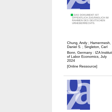
i
n
s
d
f
s
L
DAS DOKUMENT IST
a
ÖFFENTLICH ZUGÄNGLICH IM
t
RAHMEN DES DEUTSCHEN
o
c
URHEBERRECHTS.
r
o
t
a
k
i
n
s
o
Chung, Andy
;
Hamermesh,
g
a
n
Daniel S.
;
Singleton, Carl
e
n
Bonn, Germany : IZA Institu
h
d
of Labor Economics, July
2024
o
g
[Online Ressource]
u
a
r
m
s
i
n
g
:
w
h