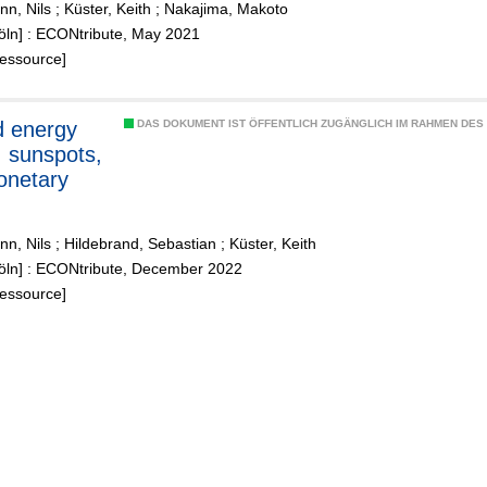
n, Nils
;
Küster, Keith
;
Nakajima, Makoto
öln] : ECONtribute, May 2021
Ressource]
d energy
DAS DOKUMENT IST ÖFFENTLICH ZUGÄNGLICH IM RAHMEN DE
, sunspots,
onetary
n, Nils
;
Hildebrand, Sebastian
;
Küster, Keith
Köln] : ECONtribute, December 2022
Ressource]