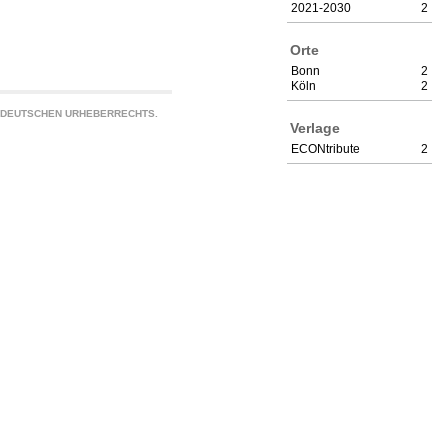
2021-2030
2
Orte
Bonn
2
Köln
2
S DEUTSCHEN URHEBERRECHTS.
Verlage
ECONtribute
2