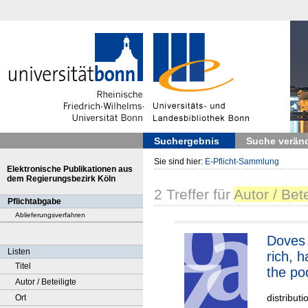
Suchergebnis
Suche verän
Sie sind hier:
E-Pflicht-Sammlung
Elektronische Publikationen aus
dem Regierungsbezirk Köln
2
Treffer
für
Autor / Bet
Pflichtabgabe
Ablieferungsverfahren
Doves 
Listen
rich, 
Titel
the po
Autor / Beteiligte
distribut
Ort