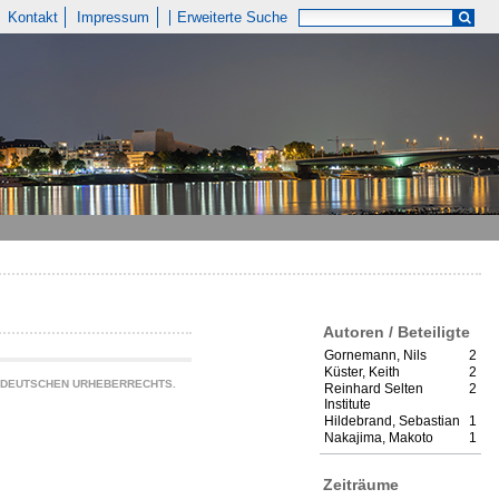
Kontakt
Impressum
Erweiterte Suche
Autoren / Beteiligte
Gornemann, Nils
2
Küster, Keith
2
S DEUTSCHEN URHEBERRECHTS.
Reinhard Selten
2
Institute
Hildebrand, Sebastian
1
Nakajima, Makoto
1
Zeiträume