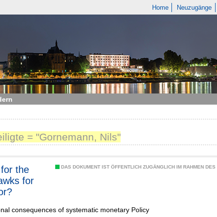
Home
Neuzugänge
dern
eiligte = "Gornemann, Nils"
for the
DAS DOKUMENT IST ÖFFENTLICH ZUGÄNGLICH IM RAHMEN DE
hawks for
or?
ional consequences of systematic monetary Policy