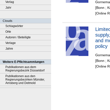
Gorneman
Verlag
[Bonn ; K
Jahr
[Online 
Clouds
Schlagwörter
Limite
Orte
supply
Autoren / Beteiligte
and m
Verlage
policy
Jahre
Gorneman
[Bonn ; 
Weitere E-Pflichtsammlungen
[Online 
Publikationen aus dem
Regierungsbezirk Düsseldorf
Publikationen aus den
Regierungsbezirken Münster,
Arnsberg und Detmold