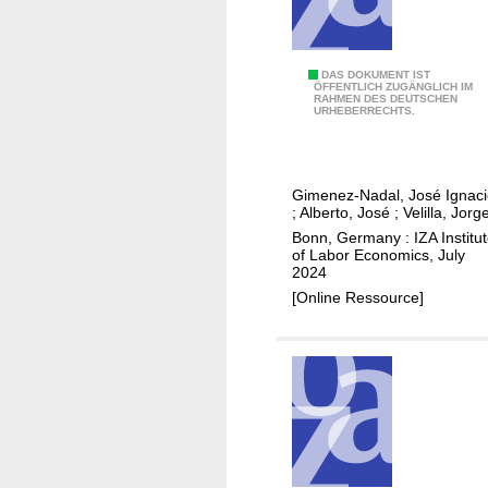
d
s
i
c
C
DAS DOKUMENT IST
ÖFFENTLICH ZUGÄNGLICH IM
k
RAHMEN DES DEUTSCHEN
o
URHEBERRECHTS.
-
m
d
m
a
u
Gimenez-Nadal, José Ignac
y
t
;
Alberto, José
;
Velilla, Jorg
a
i
Bonn, Germany : IZA Institu
b
n
of Labor Economics, July
2024
s
g
[Online Ressource]
e
,
n
w
c
a
e
g
o
e
f
s
U
,
S
a