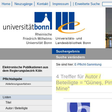
Home
Neuzugänge
Kontakt
Impressum
Erweiterte Suche
Suchergebnis
Suche verändern
Sie sind hier:
E-Pflicht-Sammlung
Elektronische Publikationen aus
dem Regierungsbezirk Köln
4
Treffer
für
Autor /
Pflichtabgabe
Beteiligte = "Güneş, Pi
Ablieferungsverfahren
Mine"
Listen
Titel
Autor / Beteiligte