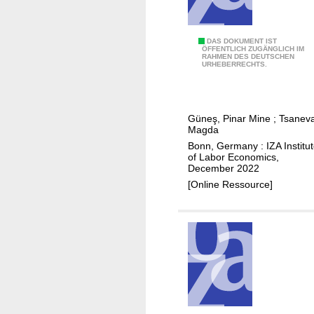
t
s
i
T
DAS DOKUMENT IST
ÖFFENTLICH ZUGÄNGLICH IM
n
RAHMEN DES DEUTSCHEN
h
URHEBERRECHTS.
t
e
h
e
e
f
d
Güneş, Pinar Mine
;
Tsaneva
f
Magda
e
e
Bonn, Germany : IZA Institu
v
c
of Labor Economics,
e
December 2022
t
l
[Online Ressource]
o
o
f
p
B
e
r
d
a
a
z
n
i
d
l
d