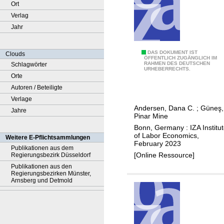
Ort
Verlag
Jahr
B
DAS DOKUMENT IST
Clouds
ÖFFENTLICH ZUGÄNGLICH IM
RAHMEN DES DEUTSCHEN
Schlagwörter
i
URHEBERRECHTS.
Orte
r
Autoren / Beteiligte
t
Verlage
h
Andersen, Dana C.
;
Güneş,
Jahre
o
Pinar Mine
r
Bonn, Germany : IZA Institu
d
of Labor Economics,
Weitere E-Pflichtsammlungen
February 2023
e
Publikationen aus dem
[Online Ressource]
Regierungsbezirk Düsseldorf
r
Publikationen aus den
e
Regierungsbezirken Münster,
f
Arnsberg und Detmold
f
e
c