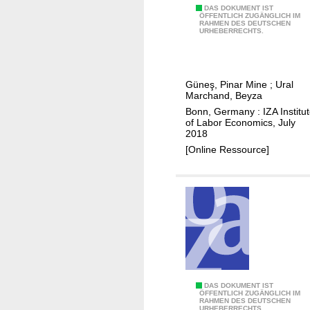
'
M
DAS DOKUMENT IST
e
ÖFFENTLICH ZUGÄNGLICH IM
s
RAHMEN DES DEUTSCHEN
a
v
URHEBERRECHTS.
f
c
e
a
r
l
m
o
o
i
Güneş, Pinar Mine
;
Ural
e
p
Marchand, Beyza
l
c
i
Bonn, Germany : IZA Institu
y
o
n
of Labor Economics, July
h
2018
n
g
e
[Online Ressource]
o
w
a
m
o
l
i
r
t
c
l
h
c
d
p
o
:
r
n
e
o
d
v
g
i
i
S
DAS DOKUMENT IST
r
ÖFFENTLICH ZUGÄNGLICH IM
t
d
RAHMEN DES DEUTSCHEN
o
a
URHEBERRECHTS.