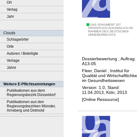
Ort
Verlag
Jahr
F
DAS DOKUMENT IST
ÖFFENTLICH ZUGÄNGLICH IM
RAHMEN DES DEUTSCHEN
i
Clouds
URHEBERRECHTS.
d
Schlagwörter
a
Orte
x
Autoren / Beteiligte
Dossierbewertung ; Auftrag:
o
Verlage
A13-05
m
Jahre
Fleer, Daniel
;
Institut für
i
Qualität und Wirtschaftlichke
im Gesundheitswesen
c
Weitere E-Pflichtsammlungen
Version: 1.0, Stand:
i
Publikationen aus dem
11.04.2013, Köln, 2013
Regierungsbezirk Düsseldorf
n
[Online Ressource]
Publikationen aus den
-
Regierungsbezirken Münster,
N
Arnsberg und Detmold
u
t
z