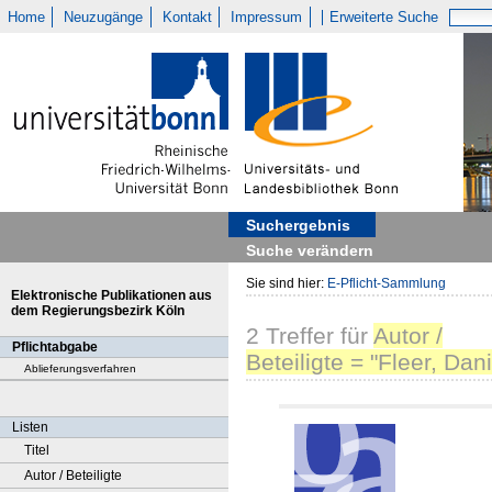
Home
Neuzugänge
Kontakt
Impressum
Erweiterte Suche
Suchergebnis
Suche verändern
Sie sind hier:
E-Pflicht-Sammlung
Elektronische Publikationen aus
dem Regierungsbezirk Köln
2
Treffer
für
Autor /
Pflichtabgabe
Beteiligte = "Fleer, Dani
Ablieferungsverfahren
Listen
Titel
Autor / Beteiligte