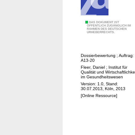
e
n
b
e
O
DAS DOKUMENT IST
ÖFFENTLICH ZUGÄNGLICH IM
w
RAHMEN DES DEUTSCHEN
c
URHEBERRECHTS.
e
r
r
i
t
p
Dossierbewertung ; Auftrag:
u
l
A13-20
n
a
Fleer, Daniel
;
Institut für
g
s
Qualität und Wirtschaftlichke
im Gesundheitswesen
g
m
Version: 1.0, Stand:
e
i
30.07.2013, Köln, 2013
m
n
[Online Ressource]
ä
–
ß
N
§
u
3
t
5
z
a
e