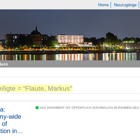
Home
Neuzugänge
dern
eiligte = "Flaute, Markus"
a:
DAS DOKUMENT IST ÖFFENTLICH ZUGÄNGLICH IM RAHMEN DE
my-wide
 of
tion in
ture