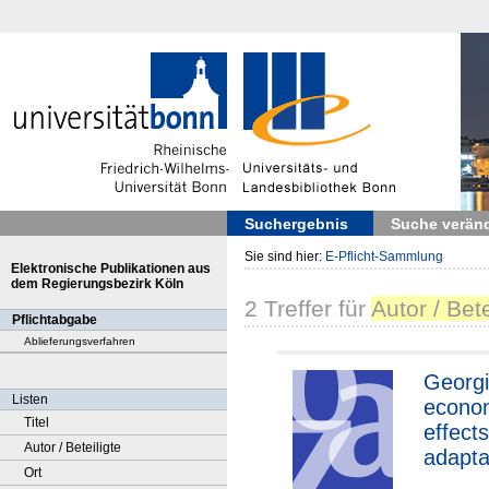
Suchergebnis
Suche verän
Sie sind hier:
E-Pflicht-Sammlung
Elektronische Publikationen aus
dem Regierungsbezirk Köln
2
Treffer
für
Autor / Bet
Pflichtabgabe
Ablieferungsverfahren
Georgi
Listen
econo
Titel
effects
Autor / Beteiligte
adapta
Ort
agricul