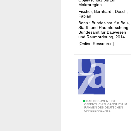
Objektschutz bis zur
s
Makroregion
n
e
Fischer, Bernhard
;
Dosch,
-
r
Fabian
r
:
Bonn : Bundesinst. für Bau-,
e
Stadt- und Raumforschung 
V
l
Bundesamt für Bauwesen
o
und Raumordnung, 2014
a
r
[Online Ressource]
t
-
e
u
d
n
i
d
n
N
f
a
r
c
a
h
s
L
DAS DOKUMENT IST
s
ÖFFENTLICH ZUGÄNGLICH IM
t
RAHMEN DES DEUTSCHEN
e
o
URHEBERRECHTS.
r
i
r
u
t
g
c
f
e