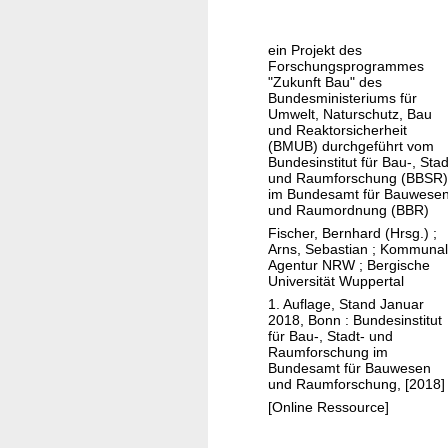
r
e
o
k
b
r
ein Projekt des
r
a
s
Forschungsprogrammes
e
u
"Zukunft Bau" des
o
Bundesministeriums für
g
l
r
Umwelt, Naturschutz, Bau
e
i
und Reaktorsicherheit
g
(BMUB) durchgeführt vom
n
c
e
Bundesinstitut für Bau-, Stad
e
h
und Raumforschung (BBSR)
im Bundesamt für Bauwese
i
e
und Raumordnung (BBR)
n
I
Fischer, Bernhard (Hrsg.)
;
f
n
Arns, Sebastian
;
Kommunal
l
Agentur NRW
;
Bergische
f
Universität Wuppertal
ü
r
1. Auflage, Stand Januar
s
a
2018, Bonn : Bundesinstitut
s
s
für Bau-, Stadt- und
Raumforschung im
e
t
Bundesamt für Bauwesen
a
r
und Raumforschung, [2018]
u
u
[Online Ressource]
f
k