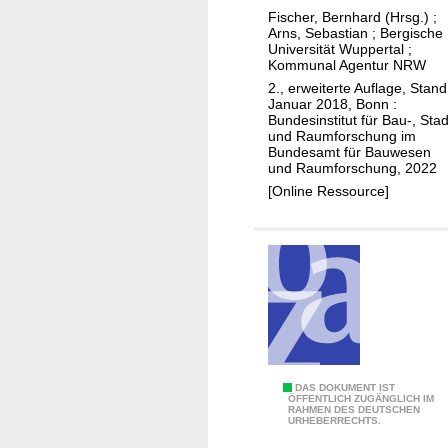
k
k
Fischer, Bernhard (Hrsg.)
;
r
t
Arns, Sebastian
;
Bergische
e
Universität Wuppertal
;
s
Kommunal Agentur NRW
g
c
2., erweiterte Auflage, Stand
e
h
Januar 2018, Bonn :
n
u
Bundesinstitut für Bau-, Stad
und Raumforschung im
e
t
Bundesamt für Bauwesen
i
z
und Raumforschung, 2022
n
u
[Online Ressource]
f
n
l
d
ü
b
s
a
s
u
e
l
a
i
u
c
S
DAS DOKUMENT IST
f
h
ÖFFENTLICH ZUGÄNGLICH IM
RAHMEN DES DEUTSCHEN
t
d
e
URHEBERRECHTS.
a
i
V