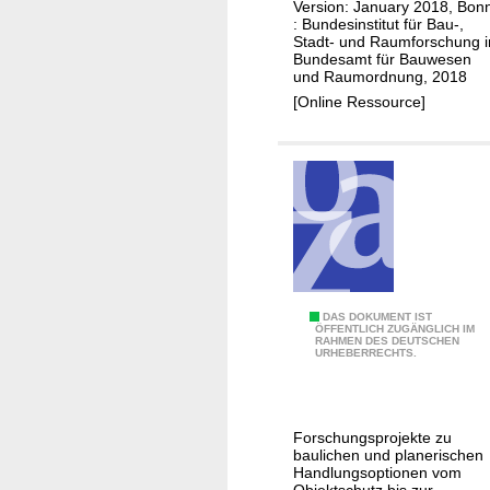
a
Version: January 2018, Bon
: Bundesinstitut für Bau-,
i
Stadt- und Raumforschung 
n
Bundesamt für Bauwesen
und Raumordnung, 2018
f
[Online Ressource]
a
l
l
o
n
c
o
n
s
H
DAS DOKUMENT IST
ÖFFENTLICH ZUGÄNGLICH IM
t
RAHMEN DES DEUTSCHEN
o
URHEBERRECHTS.
r
c
u
h
c
w
t
Forschungsprojekte zu
a
baulichen und planerischen
i
s
Handlungsoptionen vom
o