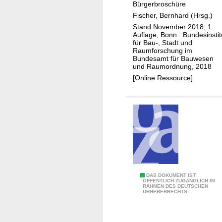
t
Bürgerbroschüre
a
u
Fischer, Bernhard (Hrsg.)
d
r
Stand November 2018, 1.
e
Auflage, Bonn : Bundesinstit
e
n
für Bau-, Stadt und
Raumforschung im
S
Bundesamt für Bauwesen
t
und Raumordnung, 2018
a
[Online Ressource]
r
k
r
e
g
e
n
-
S
DAS DOKUMENT IST
O
ÖFFENTLICH ZUGÄNGLICH IM
RAHMEN DES DEUTSCHEN
t
b
URHEBERRECHTS.
a
j
r
e