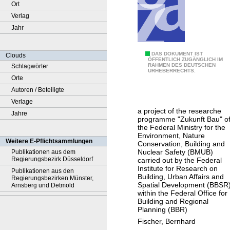
Ort
Verlag
Jahr
E
DAS DOKUMENT IST
Clouds
ÖFFENTLICH ZUGÄNGLICH IM
RAHMEN DES DEUTSCHEN
Schlagwörter
f
URHEBERRECHTS.
Orte
f
Autoren / Beteiligte
e
Verlage
c
a project of the researche
Jahre
t
programme "Zukunft Bau" o
s
the Federal Ministry for the
Environment, Nature
o
Weitere E-Pflichtsammlungen
Conservation, Building and
f
Nuclear Safety (BMUB)
Publikationen aus dem
Regierungsbezirk Düsseldorf
carried out by the Federal
h
Institute for Research on
Publikationen aus den
e
Building, Urban Affairs and
Regierungsbezirken Münster,
Spatial Development (BBSR
a
Arnsberg und Detmold
within the Federal Office for
v
Building and Regional
y
Planning (BBR)
r
Fischer, Bernhard