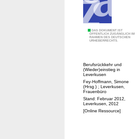
e
n
I
DAS DOKUMENT IST
ÖFFENTLICH ZUGÄNGLICH IM
RAHMEN DES DEUTSCHEN
h
URHEBERRECHTS.
r
W
e
Berufsrückkehr und
g
(Wieder)einstieg in
i
Leverkusen
n
Fey-Hoffmann, Simone
(Hrsg.)
;
Leverkusen,
d
Frauenbüro
e
Stand: Februar 2012,
n
Leverkusen, 2012
J
[Online Ressource]
o
b