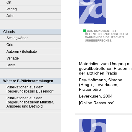
Ort
Verlag
Jahr
G
DAS DOKUMENT IST
Clouds
ÖFFENTLICH ZUGÄNGLICH IM
RAHMEN DES DEUTSCHEN
Schlagwörter
e
URHEBERRECHTS.
Orte
w
Autoren / Beteiligte
a
Verlage
l
Materialien zum Umgang mi
Jahre
t
gewaltbetroffenen Frauen in
g
der ärztlichen Praxis
e
Fey-Hoffmann, Simone
Weitere E-Pflichtsammlungen
(Hrsg.)
;
Leverkusen,
g
Publikationen aus dem
Frauenbüro
Regierungsbezirk Düsseldorf
e
Leverkusen, 2004
Publikationen aus den
n
Regierungsbezirken Münster,
[Online Ressource]
F
Arnsberg und Detmold
r
a
u