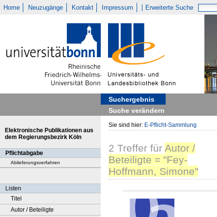
Home
Neuzugänge
Kontakt
Impressum
Erweiterte Suche
Suchergebnis
Suche verändern
Sie sind hier:
E-Pflicht-Sammlung
Elektronische Publikationen aus
dem Regierungsbezirk Köln
2
Treffer
für
Autor /
Pflichtabgabe
Beteiligte = "Fey-
Ablieferungsverfahren
Hoffmann, Simone"
Listen
Titel
Autor / Beteiligte