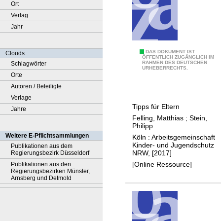
Ort
Verlag
Jahr
C
DAS DOKUMENT IST
Clouds
ÖFFENTLICH ZUGÄNGLICH IM
RAHMEN DES DEUTSCHEN
Schlagwörter
o
URHEBERRECHTS.
Orte
m
Autoren / Beteiligte
p
Verlage
u
Tipps für Eltern
Jahre
t
Felling, Matthias
;
Stein,
e
Philipp
r
Weitere E-Pflichtsammlungen
Köln : Arbeitsgemeinschaft
-
Kinder- und Jugendschutz
Publikationen aus dem
NRW, [2017]
Regierungsbezirk Düsseldorf
S
[Online Ressource]
Publikationen aus den
p
Regierungsbezirken Münster,
i
Arnsberg und Detmold
e
l
e