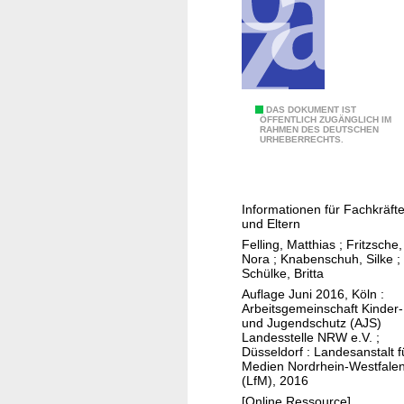
e
g
n
e
n
H
DAS DOKUMENT IST
ÖFFENTLICH ZUGÄNGLICH IM
RAHMEN DES DEUTSCHEN
a
URHEBERRECHTS.
t
e
S
Informationen für Fachkräft
p
und Eltern
e
Felling, Matthias
;
Fritzsche,
e
Nora
;
Knabenschuh, Silke
;
Schülke, Britta
c
Auflage Juni 2016, Köln :
h
Arbeitsgemeinschaft Kinder­
H
und Jugendschutz (AJS)
Landesstelle NRW e.V. ;
a
Düsseldorf : Landesanstalt f
s
Medien Nordrhein-Westfale
(LfM), 2016
s
[Online Ressource]