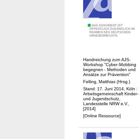
i
n
d
e
C
DAS DOKUMENT IST
ÖFFENTLICH ZUGÄNGLICH IM
r
RAHMEN DES DEUTSCHEN
y
URHEBERRECHTS.
F
b
a
e
m
r
i
Handreichung zum AJS-
-
Workshop "Cyber-Mobbing
l
M
begegnen - Methoden und
i
Ansätze zur Prävention"
o
e
Felling, Matthias (Hrsg.)
b
Stand: 17. Juni 2014, Köln :
b
Arbeitsgemeinschaft Kinder-
i
und Jugendschutz,
Landesstelle NRW e.V.,
n
[2014]
g
[Online Ressource]
b
e
g