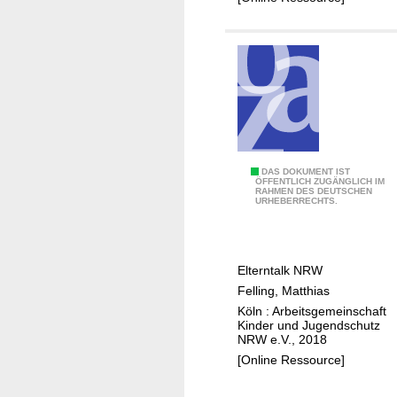
i
m
N
e
t
z
S
DAS DOKUMENT IST
ÖFFENTLICH ZUGÄNGLICH IM
RAHMEN DES DEUTSCHEN
m
URHEBERRECHTS.
a
r
t
Elterntalk NRW
p
Felling, Matthias
h
Köln : Arbeitsgemeinschaft
o
Kinder­ und Jugendschutz
n
NRW e.V., 2018
e
[Online Ressource]
F