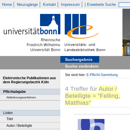
Home
Neuzugänge
Kontakt
Impressum
Erweiterte Suche
Suchergebnis
Suche verändern
Sie sind hier:
E-Pflicht-Sammlung
Elektronische Publikationen aus
dem Regierungsbezirk Köln
4
Treffer
für
Autor /
Pflichtabgabe
Beteiligte = "Felling,
Ablieferungsverfahren
Matthias"
Listen
Titel
Autor / Beteiligte