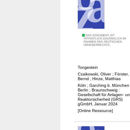
t
e
s
n
g
T
e
e
s
m
A
DAS DOKUMENT IST
t
p
ÖFFENTLICH ZUGÄNGLICH IM
RAHMEN DES DEUTSCHEN
b
e
e
URHEBERRECHTS.
l
i
r
e
n
a
i
s
t
Tongestein
t
s
u
Czaikowski, Oliver
;
Förster,
u
p
r
Bernd
;
Hinze, Matthias
n
e
v
Köln ; Garching b. München 
g
Berlin ; Braunschweig :
z
e
Gesellschaft für Anlagen- u
d
i
r
Reaktorsicherheit (GRS)
e
f
gGmbH, Januar 2024
t
r
i
[Online Ressource]
r
w
s
ä
i
c
g