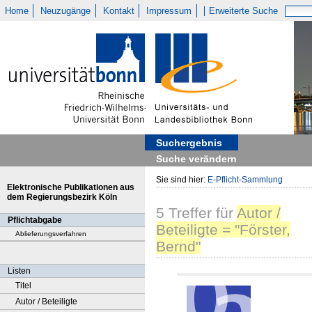
Home
Neuzugänge
Kontakt
Impressum
Erweiterte Suche
Suchergebnis
Suche verändern
Sie sind hier:
E-Pflicht-Sammlung
Elektronische Publikationen aus
dem Regierungsbezirk Köln
5
Treffer
für
Autor /
Pflichtabgabe
Beteiligte = "Förster,
Ablieferungsverfahren
Bernd"
Listen
Titel
Autor / Beteiligte