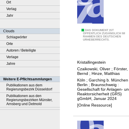
Ort
Verlag
Jahr
A
DAS DOKUMENT IST
Clouds
ÖFFENTLICH ZUGÄNGLICH IM
RAHMEN DES DEUTSCHEN
Schlagwörter
b
URHEBERRECHTS.
Orte
l
Autoren / Beteiligte
e
Verlage
i
Kristallingestein
Jahre
t
Czaikowski, Oliver
;
Förster,
u
Bernd
;
Hinze, Matthias
n
Weitere E-Pflichtsammlungen
Köln ; Garching b. München 
g
Berlin ; Braunschweig :
Publikationen aus dem
Gesellschaft für Anlagen- u
Regierungsbezirk Düsseldorf
d
Reaktorsicherheit (GRS)
Publikationen aus den
e
gGmbH, Januar 2024
Regierungsbezirken Münster,
r
Arnsberg und Detmold
[Online Ressource]
w
i
r