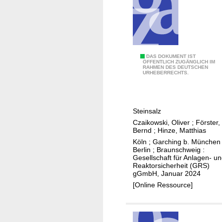
t
s
g
e
s
A
DAS DOKUMENT IST
t
ÖFFENTLICH ZUGÄNGLICH IM
RAHMEN DES DEUTSCHEN
b
e
URHEBERRECHTS.
l
i
e
n
i
s
Steinsalz
t
s
Czaikowski, Oliver
;
Förster,
u
p
Bernd
;
Hinze, Matthias
n
e
Köln ; Garching b. München 
g
Berlin ; Braunschweig :
z
Gesellschaft für Anlagen- u
d
i
Reaktorsicherheit (GRS)
e
f
gGmbH, Januar 2024
r
i
[Online Ressource]
w
s
i
c
r
h