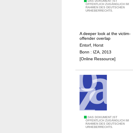
s
C
DAS DOKUMENT IST
ÖFFENTLICH ZUGÄNGLICH IM
o
RAHMEN DES DEUTSCHEN
r
URHEBERRECHTS.
n
i
-
m
p
i
A deeper look at the victim-
r
n
offender overlap
i
a
Entorf, Horst
s
l
Bonn : IZA, 2013
o
v
[Online Ressource]
n
i
e
c
r
t
d
i
a
m
t
s
a
,
u
v
s
i
D
DAS DOKUMENT IST
ÖFFENTLICH ZUGÄNGLICH IM
i
c
RAHMEN DES DEUTSCHEN
o
URHEBERRECHTS.
n
t
e