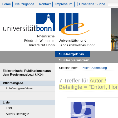
Home
Neuzugänge
Kontakt
Impressum
Erweiterte Suche
Suchergebnis
Suche verändern
Sie sind hier:
E-Pflicht-Sammlung
Elektronische Publikationen aus
dem Regierungsbezirk Köln
7
Treffer
für
Autor /
Pflichtabgabe
Beteiligte = "Entorf, Hor
Ablieferungsverfahren
Listen
Titel
Autor / Beteiligte