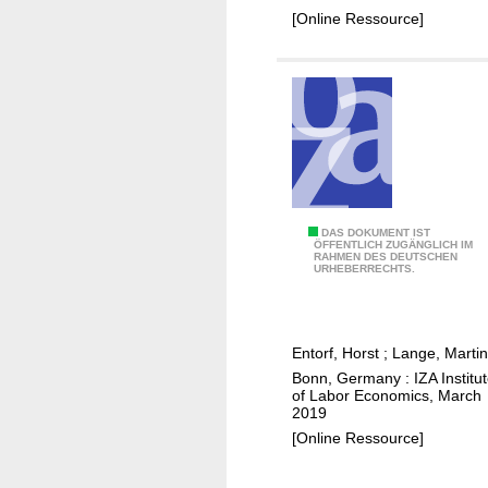
h
s
[Online Ressource]
o
s
c
e
k
s
,
s
s
m
o
e
c
n
i
t
o
s
R
DAS DOKUMENT IST
ÖFFENTLICH ZUGÄNGLICH IM
e
o
RAHMEN DES DEUTSCHEN
e
URHEBERRECHTS.
c
f
f
o
t
u
n
h
g
o
Entorf, Horst
;
Lange, Martin
e
e
m
Bonn, Germany : IZA Institu
f
e
of Labor Economics, March
i
u
s
2019
c
t
w
[Online Ressource]
i
u
e
n
r