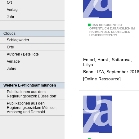
Ort
Verlag
Jahr
T
DAS DOKUMENT IST
ÖFFENTLICH ZUGÄNGLICH IM
RAHMEN DES DEUTSCHEN
h
Clouds
URHEBERRECHTS.
e
Schlagwörter
a
Orte
n
Autoren / Beteiligte
Entorf, Horst
;
Sattarova,
a
Verlage
Liliya
l
Jahre
Bonn : IZA, September 201
y
[Online Ressource]
s
Weitere E-Pflichtsammlungen
i
Publikationen aus dem
Regierungsbezirk Düsseldorf
s
Publikationen aus den
o
Regierungsbezirken Münster,
f
Arnsberg und Detmold
p
r
i