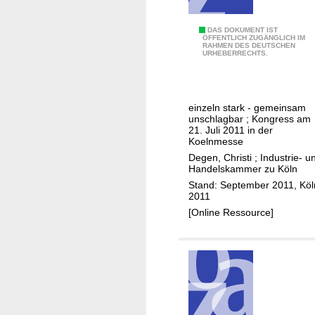
e
d
D
DAS DOKUMENT IST
i
ÖFFENTLICH ZUGÄNGLICH IM
RAHMEN DES DEUTSCHEN
o
e
URHEBERRECHTS.
k
n
u
m
einzeln stark - gemeinsam
e
unschlagbar ; Kongress am
n
21. Juli 2011 in der
Koelnmesse
t
Degen, Christi
;
Industrie- u
a
Handelskammer zu Köln
t
Stand: September 2011, Köl
i
2011
o
[Online Ressource]
n
M
e
t
r
o