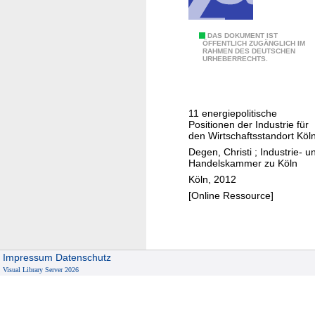
p
o
E
DAS DOKUMENT IST
l
ÖFFENTLICH ZUGÄNGLICH IM
RAHMEN DES DEUTSCHEN
n
e
URHEBERRECHTS.
e
R
r
h
g
e
11 energiepolitische
i
i
Positionen der Industrie für
e
den Wirtschaftsstandort Köl
n
p
Degen, Christi
;
Industrie- u
l
Handelskammer zu Köln
o
a
Köln, 2012
l
n
[Online Ressource]
i
d
t
i
k
Impressum
Datenschutz
i
Visual Library Server 2026
s
t
S