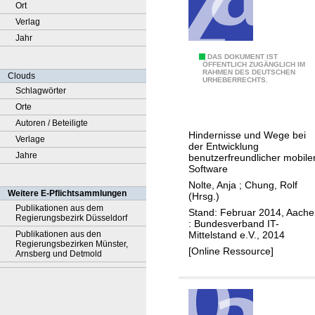
Ort
Verlag
Jahr
K
DAS DOKUMENT IST
ÖFFENTLICH ZUGÄNGLICH IM
RAHMEN DES DEUTSCHEN
e
Clouds
URHEBERRECHTS.
n
Schlagwörter
n
Orte
e
Autoren / Beteiligte
Hindernisse und Wege bei
d
Verlage
der Entwicklung
e
Jahre
benutzerfreundlicher mobile
Software
i
Nolte, Anja
;
Chung, Rolf
n
Weitere E-Pflichtsammlungen
(Hrsg.)
e
Publikationen aus dem
Stand: Februar 2014, Aach
Regierungsbezirk Düsseldorf
N
: Bundesverband IT-
Mittelstand e.V., 2014
Publikationen aus den
u
Regierungsbezirken Münster,
[Online Ressource]
t
Arnsberg und Detmold
z
e
r