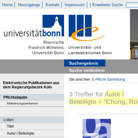
Home
Neuzugänge
Kontakt
Impressum
Erweiterte Suche
Suchergebnis
Suche verändern
Sie sind hier:
E-Pflicht-Sammlung
Elektronische Publikationen aus
dem Regierungsbezirk Köln
3
Treffer
für
Autor /
Pflichtabgabe
Beteiligte = "Chung, Rol
Ablieferungsverfahren
Listen
Titel
Autor / Beteiligte