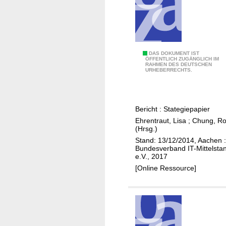
!
K
DAS DOKUMENT IST
ÖFFENTLICH ZUGÄNGLICH IM
RAHMEN DES DEUTSCHEN
o
URHEBERRECHTS.
n
z
e
Bericht : Stategiepapier
p
Ehrentraut, Lisa
;
Chung, Ro
t
(Hrsg.)
z
Stand: 13/12/2014, Aachen :
u
Bundesverband IT-Mittelsta
e.V., 2017
r
[Online Ressource]
B
i
l
d
u