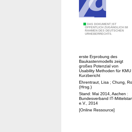
n
g
e
i
U
DAS DOKUMENT IST
ÖFFENTLICH ZUGÄNGLICH IM
n
RAHMEN DES DEUTSCHEN
s
URHEBERRECHTS.
e
a
s
b
I
i
T
erste Erprobung des
l
Baukastenmodells zeigt
-
i
großes Potenzial von
M
Usability Methoden für KMU 
t
Kurzbericht
i
y
Ehrentraut, Lisa
;
Chung, Ro
t
-
(Hrsg.)
t
M
Stand: Mai 2014, Aachen :
e
Bundesverband IT-Mittelsta
e
l
e.V., 2014
t
s
[Online Ressource]
h
t
o
a
d
n