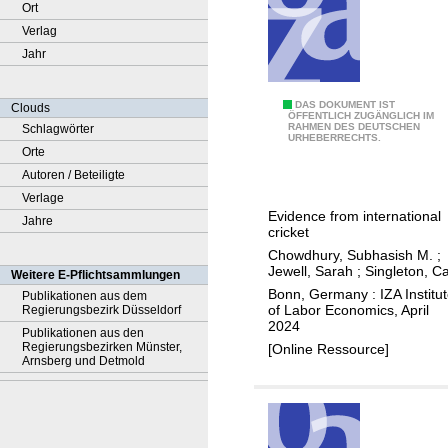
Ort
Verlag
Jahr
C
DAS DOKUMENT IST
Clouds
ÖFFENTLICH ZUGÄNGLICH IM
RAHMEN DES DEUTSCHEN
Schlagwörter
a
URHEBERRECHTS.
Orte
n
Autoren / Beteiligte
a
Verlage
w
Evidence from international
Jahre
a
cricket
r
Chowdhury, Subhasish M.
;
e
Jewell, Sarah
;
Singleton, Ca
Weitere E-Pflichtsammlungen
n
Bonn, Germany : IZA Institu
Publikationen aus dem
of Labor Economics, April
Regierungsbezirk Düsseldorf
e
2024
Publikationen aus den
s
Regierungsbezirken Münster,
[Online Ressource]
s
Arnsberg und Detmold
r
e
d