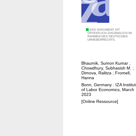
u
c
e
(
a
I
DAS DOKUMENT IST
ÖFFENTLICH ZUGÄNGLICH IM
n
RAHMEN DES DEUTSCHEN
d
URHEBERRECHTS.
d
e
r
n
e
t
Bhaumik, Sumon Kumar
;
v
i
Chowdhury, Subhasish M.
;
e
t
Dimova, Ralitza
;
Fromell,
Hanna
r
y
Bonn, Germany : IZA Institu
s
,
of Labor Economics, March
e
c
2023
)
o
[Online Ressource]
i
m
d
m
e
u
n
n
t
i