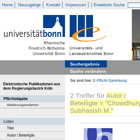
Home
Neuzugänge
Kontakt
Impressum
Erweiterte Suche
Suchergebnis
Suche verändern
Sie sind hier:
E-Pflicht-Sammlung
Elektronische Publikationen aus
dem Regierungsbezirk Köln
2
Treffer
für
Autor /
Pflichtabgabe
Beteiligte = "Chowdhury
Ablieferungsverfahren
Subhasish M."
Listen
Titel
Autor / Beteiligte