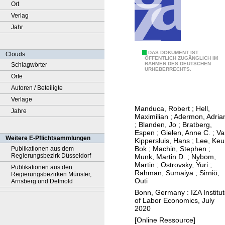
Ort
Verlag
Jahr
T
DAS DOKUMENT IST
Clouds
ÖFFENTLICH ZUGÄNGLICH IM
RAHMEN DES DEUTSCHEN
Schlagwörter
r
URHEBERRECHTS.
Orte
e
Autoren / Beteiligte
n
Verlage
d
Manduca, Robert
;
Hell,
Jahre
s
Maximilian
;
Adermon, Adria
i
;
Blanden, Jo
;
Bratberg,
Espen
;
Gielen, Anne C.
;
Va
n
Weitere E-Pflichtsammlungen
Kippersluis, Hans
;
Lee, Keu
a
Bok
;
Machin, Stephen
;
Publikationen aus dem
Regierungsbezirk Düsseldorf
Munk, Martin D.
;
Nybom,
b
Martin
;
Ostrovsky, Yuri
;
Publikationen aus den
s
Rahman, Sumaiya
;
Sirniö,
Regierungsbezirken Münster,
Outi
o
Arnsberg und Detmold
Bonn, Germany : IZA Institu
l
of Labor Economics, July
u
2020
t
[Online Ressource]