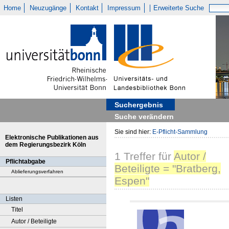
Home
Neuzugänge
Kontakt
Impressum
Erweiterte Suche
Suchergebnis
Suche verändern
Sie sind hier:
E-Pflicht-Sammlung
Elektronische Publikationen aus
dem Regierungsbezirk Köln
1
Treffer
für
Autor /
Pflichtabgabe
Beteiligte = "Bratberg,
Ablieferungsverfahren
Espen"
Listen
Titel
Autor / Beteiligte