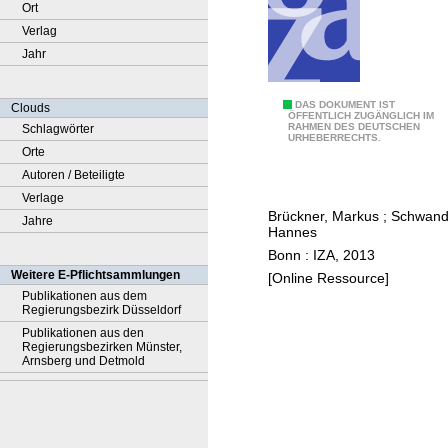
Ort
Verlag
Jahr
I
DAS DOKUMENT IST
Clouds
ÖFFENTLICH ZUGÄNGLICH IM
RAHMEN DES DEUTSCHEN
Schlagwörter
n
URHEBERRECHTS.
Orte
c
Autoren / Beteiligte
o
Verlage
m
Brückner, Markus
;
Schwand
Jahre
e
Hannes
a
Bonn : IZA, 2013
n
Weitere E-Pflichtsammlungen
[Online Ressource]
d
Publikationen aus dem
Regierungsbezirk Düsseldorf
p
Publikationen aus den
o
Regierungsbezirken Münster,
p
Arnsberg und Detmold
u
l
a