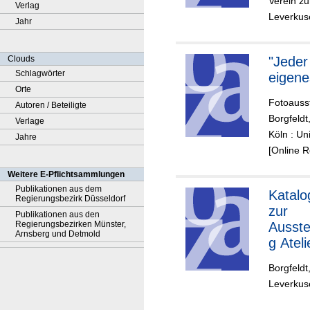
Verein zu
Verlag
Leverkuse
Jahr
"Jeder 
Clouds
Schlagwörter
eigene
Orte
Fotoausst
Autoren / Beteiligte
Borgfeldt,
Verlage
Köln : Un
Jahre
[Online 
Weitere E-Pflichtsammlungen
Publikationen aus dem
Katalo
Regierungsbezirk Düsseldorf
zur
Publikationen aus den
Regierungsbezirken Münster,
Ausste
Arnsberg und Detmold
g Ateli
Natur
Borgfeldt,
(Opla
Leverkuse
und
Umge