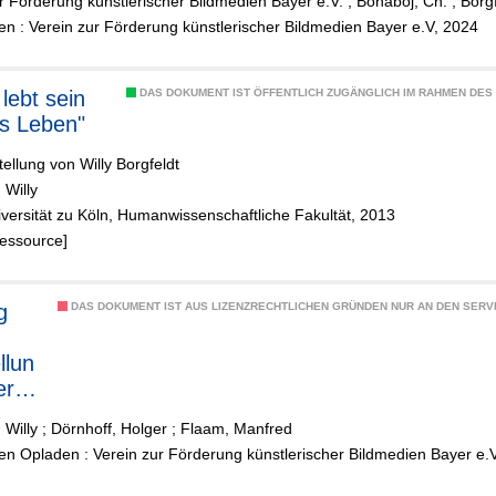
r Förderung künstlerischer Bildmedien Bayer e.V.
;
Bohaboj, Ch.
;
Borgf
n : Verein zur Förderung künstlerischer Bildmedien Bayer e.V, 2024
lebt sein
DAS DOKUMENT IST ÖFFENTLICH ZUGÄNGLICH IM RAHMEN DE
s Leben"
ellung von Willy Borgfeldt
 Willy
iversität zu Köln, Humanwissenschaftliche Fakultät, 2013
Ressource]
g
DAS DOKUMENT IST AUS LIZENZRECHTLICHEN GRÜNDEN NUR AN DEN SERVI
llun
er
 Willy
;
Dörnhoff, Holger
;
Flaam, Manfred
den
n Opladen : Verein zur Förderung künstlerischer Bildmedien Bayer e.
bung