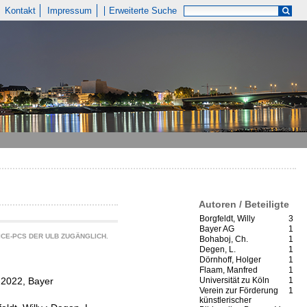
Kontakt
Impressum
Erweiterte Suche
Autoren / Beteiligte
Borgfeldt, Willy
3
Bayer AG
1
CE-PCS DER ULB ZUGÄNGLICH.
Bohaboj, Ch.
1
Degen, L.
1
Dörnhoff, Holger
1
Flaam, Manfred
1
 2022, Bayer
Universität zu Köln
1
Verein zur Förderung
1
künstlerischer