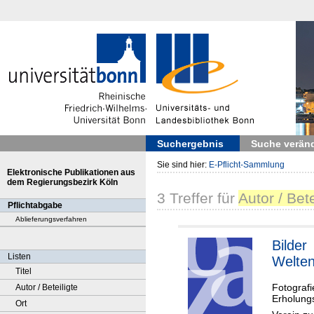
Suchergebnis
Suche verän
Sie sind hier:
E-Pflicht-Sammlung
Elektronische Publikationen aus
dem Regierungsbezirk Köln
3
Treffer
für
Autor / Bete
Pflichtabgabe
Ablieferungsverfahren
Bilder
Listen
Welte
Titel
Fotografi
Autor / Beteiligte
Erholung
Ort