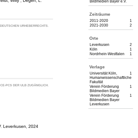
eldt, Willy
;
Degen, L.
Bildmedien Bayer e.V.
Zeiträume
2011-2020
1
2021-2030
2
S DEUTSCHEN URHEBERRECHTS.
Orte
Leverkusen
2
Köln
1
Nordrhein-Westfalen
1
Verlage
Universität Köln,
1
Humanwissenschaftliche
Fakultät
CE-PCS DER ULB ZUGÄNGLICH.
Verein Förderung
1
Bildmedien Bayer
Verein Förderung
1
Bildmedien Bayer
Leverkusen
V. Leverkusen, 2024