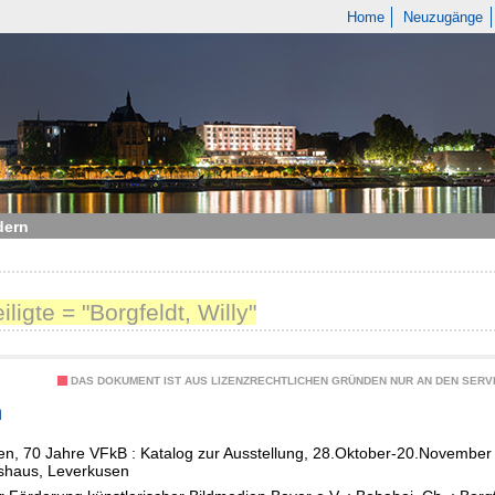
Home
Neuzugänge
dern
iligte = "Borgfeldt, Willy"
DAS DOKUMENT IST AUS LIZENZRECHTLICHEN GRÜNDEN NUR AN DEN SERVI
n
en, 70 Jahre VFkB : Katalog zur Ausstellung, 28.Oktober-20.November
shaus, Leverkusen