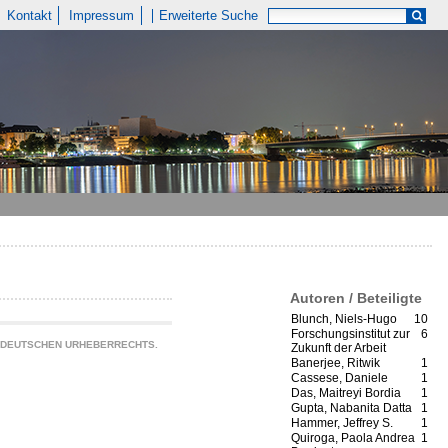
Kontakt
Impressum
Erweiterte Suche
Autoren / Beteiligte
Blunch, Niels-Hugo
10
Forschungsinstitut zur
6
S DEUTSCHEN URHEBERRECHTS.
Zukunft der Arbeit
Banerjee, Ritwik
1
Cassese, Daniele
1
Das, Maitreyi Bordia
1
Gupta, Nabanita Datta
1
Hammer, Jeffrey S.
1
Quiroga, Paola Andrea
1