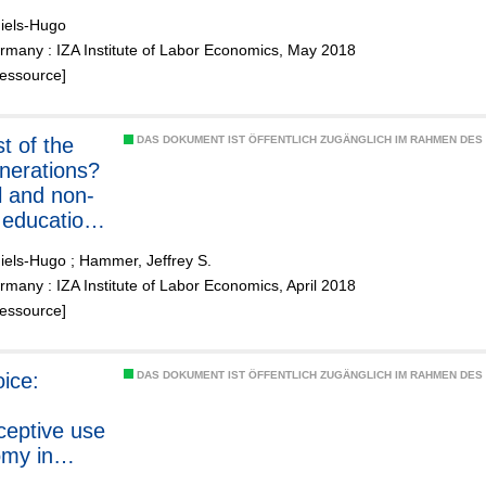
r income
Niels-Hugo
ross
rmany : IZA Institute of Labor Economics, May 2018
n Europe
Ressource]
ntral Asia
DAS DOKUMENT IST ÖFFENTLICH ZUGÄNGLICH IM RAHMEN DE
enerations?
 and non-
 education
na during
Niels-Hugo
;
Hammer, Jeffrey S.
of
many : IZA Institute of Labor Economics, April 2018
ic decline
Ressource]
covery
ice:
DAS DOKUMENT IST ÖFFENTLICH ZUGÄNGLICH IM RAHMEN DE
ceptive use
my in
adesh