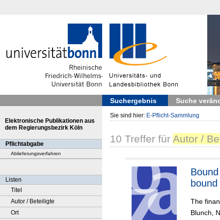
Suchergebnis
Suche verän
Sie sind hier:
E-Pflicht-Sammlung
Elektronische Publikationen aus
dem Regierungsbezirk Köln
10
Treffer
für
Autor / Be
Pflichtabgabe
Ablieferungsverfahren
Bound 
Listen
bound 
Titel
The finan
Autor / Beteiligte
Blunch, 
Ort