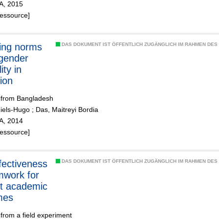
ZA, 2015
Ressource]
ing norms
DAS DOKUMENT IST ÖFFENTLICH ZUGÄNGLICH IM RAHMEN DE
gender
ity in
ion
 from Bangladesh
Niels-Hugo
;
Das, Maitreyi Bordia
ZA, 2014
Ressource]
DAS DOKUMENT IST ÖFFENTLICH ZUGÄNGLICH IM RAHMEN DE
mwork for
t academic
mes
from a field experiment