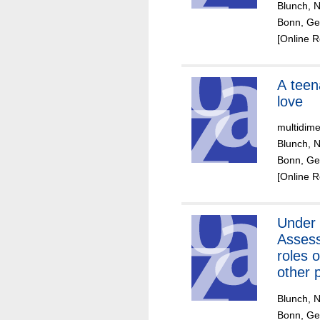
Blunch, 
Bonn, Ger
[Online 
A teenager in
love
multidim
Blunch, 
Bonn, Ge
[Online 
Under 
Assess
roles o
other 
resour
Blunch, 
work-li
Bonn, Ge