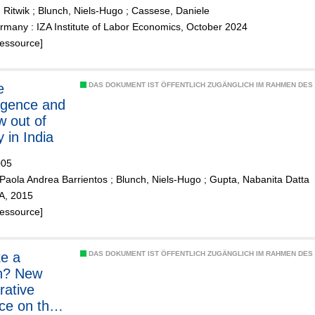
 Ritwik
;
Blunch, Niels-Hugo
;
Cassese, Daniele
many : IZA Institute of Labor Economics, October 2024
Ressource]
e
DAS DOKUMENT IST ÖFFENTLICH ZUGÄNGLICH IM RAHMEN DE
rgence and
w out of
 in India
005
Paola Andrea Barrientos
;
Blunch, Niels-Hugo
;
Gupta, Nabanita Datta
ZA, 2015
Ressource]
ke a
DAS DOKUMENT IST ÖFFENTLICH ZUGÄNGLICH IM RAHMEN DE
? New
ative
ce on the