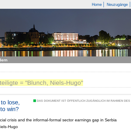
Home
Neuzugänge
dern
teiligte = "Blunch, Niels-Hugo"
to lose,
DAS DOKUMENT IST ÖFFENTLICH ZUGÄNGLICH IM RAHMEN DE
to win?
cial crisis and the informal-formal sector earnings gap in Serbia
Niels-Hugo