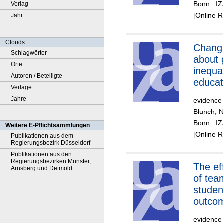
Bonn : I
Verlag
[Online 
Jahr
Clouds
Chang
Schlagwörter
about 
Orte
inequal
Autoren / Beteiligte
educat
Verlage
Jahre
evidence
Blunch, 
Bonn : I
Weitere E-Pflichtsammlungen
[Online 
Publikationen aus dem
Regierungsbezirk Düsseldorf
Publikationen aus den
Regierungsbezirken Münster,
The effectiveness
Arnsberg und Detmold
of tea
studen
outco
evidence 