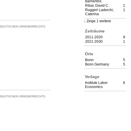
Barrientos
Ribar, David C.
1
Ruggeri Laderchi,
1
Caterina
Zeige 1 weitere
S DEUTSCHEN URHEBERRECHTS.
Zeiträume
2011-2020
9
2021-2030
1
Orte
Bonn
5
Bonn Germany
5
Verlage
Institute Labor
6
Economics
S DEUTSCHEN URHEBERRECHTS.