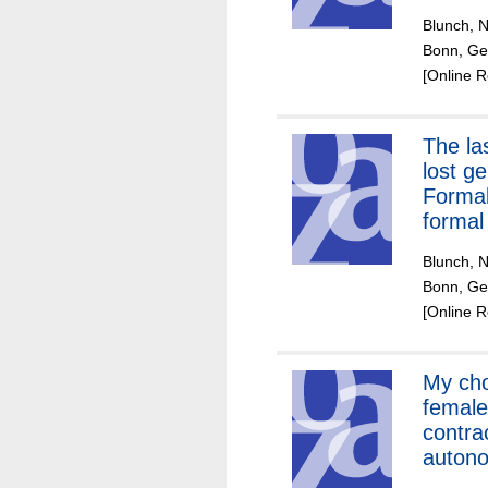
gende
Blunch, 
gap ac
Bonn, Ge
Easter
[Online 
and Ce
The last of the
lost g
Formal
formal
in Gha
Blunch, 
times 
Bonn, Ger
econom
[Online 
and re
My cho
female
contra
autono
Bangl