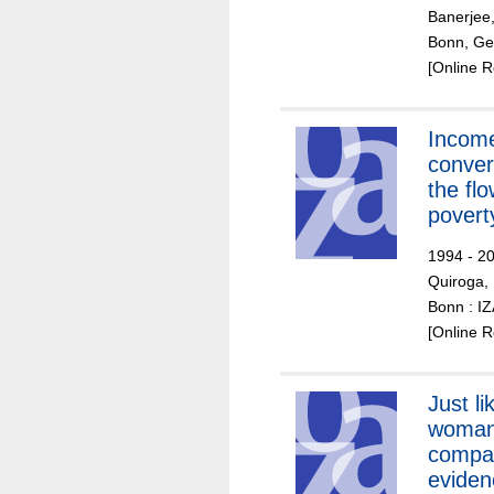
Banerjee,
Bonn, Ger
[Online 
Incom
conve
the flo
poverty
1994 - 2
Quiroga, 
Bonn : I
[Online 
Just li
woman
compar
eviden