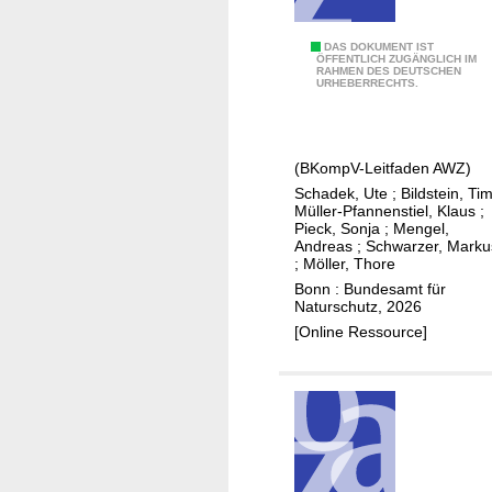
g
f
L
DAS DOKUMENT IST
ü
ÖFFENTLICH ZUGÄNGLICH IM
RAHMEN DES DEUTSCHEN
e
r
URHEBERRECHTS.
i
d
t
i
f
e
(BKompV-Leitfaden AWZ)
a
B
Schadek, Ute
;
Bildstein, Ti
d
i
Müller-Pfannenstiel, Klaus
;
e
Pieck, Sonja
;
Mengel,
o
Andreas
;
Schwarzer, Marku
n
t
;
Möller, Thore
z
o
Bonn : Bundesamt für
u
Naturschutz, 2026
p
m
[Online Ressource]
t
V
y
o
p
l
e
l
n
z
n
u
a