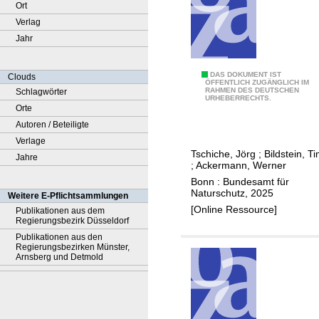
Ort
Verlag
Jahr
K
DAS DOKUMENT IST
Clouds
ÖFFENTLICH ZUGÄNGLICH IM
RAHMEN DES DEUTSCHEN
Schlagwörter
a
URHEBERRECHTS.
Orte
r
Autoren / Beteiligte
t
Verlage
i
Tschiche, Jörg
;
Bildstein, T
Jahre
e
;
Ackermann, Werner
r
Bonn : Bundesamt für
a
Naturschutz, 2025
Weitere E-Pflichtsammlungen
n
[Online Ressource]
Publikationen aus dem
Regierungsbezirk Düsseldorf
l
Publikationen aus den
e
Regierungsbezirken Münster,
i
Arnsberg und Detmold
t
u
n