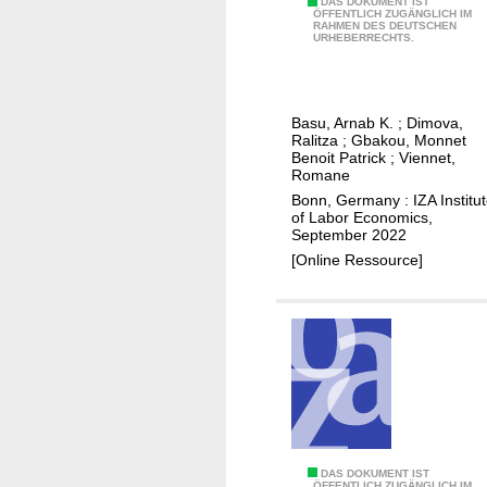
r
P
DAS DOKUMENT IST
c
ÖFFENTLICH ZUGÄNGLICH IM
e
RAHMEN DES DEUTSCHEN
a
e
URHEBERRECHTS.
n
r
e
c
e
x
e
n
p
Basu, Arnab K.
;
Dimova,
a
t
e
Ralitza
;
Gbakou, Monnet
n
a
Benoit Patrick
;
Viennet,
c
Romane
d
l
t
Bonn, Germany : IZA Institu
o
r
a
of Labor Economics,
f
i
September 2022
t
f
s
[Online Ressource]
i
s
k
o
h
p
n
o
r
w
r
e
h
i
f
e
n
e
n
g
r
i
t
e
n
R
DAS DOKUMENT IST
i
n
ÖFFENTLICH ZUGÄNGLICH IM