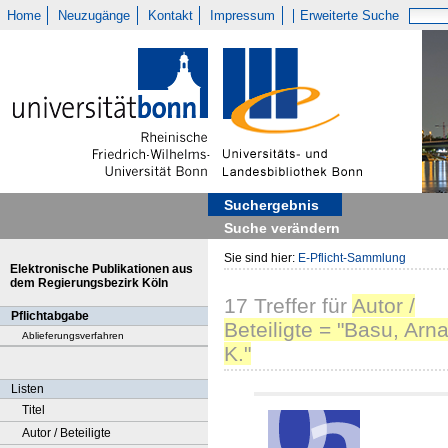
Home
Neuzugänge
Kontakt
Impressum
Erweiterte Suche
Suchergebnis
Suche verändern
Sie sind hier:
E-Pflicht-Sammlung
Elektronische Publikationen aus
dem Regierungsbezirk Köln
17
Treffer
für
Autor /
Pflichtabgabe
Beteiligte = "Basu, Arn
Ablieferungsverfahren
K."
Listen
Titel
Autor / Beteiligte