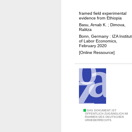
n
i
s
i
g
a
e
n
framed field experimental
o
h
evidence from Ethiopia
t
n
o
Basu, Arnab K.
;
Dimova,
e
a
l
Ralitza
a
d
d
Bonn, Germany : IZA Institu
m
e
of Labor Economics,
b
February 2020
s
v
e
[Online Ressource]
:
e
h
t
l
a
h
o
v
e
p
i
o
i
o
r
n
r
y
g
a
a
c
l
n
o
p
H
DAS DOKUMENT IST
d
ÖFFENTLICH ZUGÄNGLICH IM
u
r
RAHMEN DES DEUTSCHEN
o
e
URHEBERRECHTS.
n
e
u
x
t
f