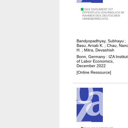
d
i
u
c
O
DAS DOKUMENT IST
a
ÖFFENTLICH ZUGÄNGLICH IM
e
RAHMEN DES DEUTSCHEN
n
l
URHEBERRECHTS.
a
t
l
n
r
a
d
a
b
g
Bandyopadhyay, Subhayu
;
d
o
Basu, Arnab K.
;
Chau, Nan
r
e
H.
;
Mitra, Devashish
r
a
p
Bonn, Germany : IZA Institu
m
d
of Labor Economics,
o
a
December 2022
e
l
r
[Online Ressource]
p
i
k
e
c
e
r
y
t
f
p
o
r
r
e
m
f
a
e
n