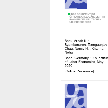
e
n
t
C
DAS DOKUMENT IST
ÖFFENTLICH ZUGÄNGLICH IM
a
RAHMEN DES DEUTSCHEN
o
URHEBERRECHTS.
s
o
a
k
w
i
o
Basu, Arnab K.
;
n
Byambasuren, Tsenguunjav
r
g
Chau, Nancy H.
;
Khanna,
k
Neha
f
e
Bonn, Germany : IZA Institu
u
of Labor Economics, May
r
e
2020
d
l
[Online Ressource]
i
c
s
h
c
o
i
i
p
c
l
e
i