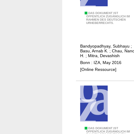
,
n
i
e
D
DAS DOKUMENT IST
n
ÖFFENTLICH ZUGÄNGLICH IM
d
RAHMEN DES DEUTSCHEN
i
d
URHEBERRECHTS.
e
s
o
v
e
o
i
n
r
c
Bandyopadhyay, Subhayu
;
t
a
Basu, Arnab K.
;
Chau, Nan
e
a
H.
;
Mitra, Devashish
i
n
Bonn : IZA, May 2016
r
g
[Online Ressource]
q
l
u
i
a
n
l
g
i
t
t
h
y
e
a
w
n
D
DAS DOKUMENT IST
a
d
ÖFFENTLICH ZUGÄNGLICH IM