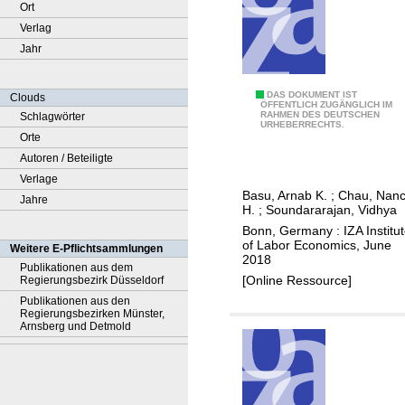
Ort
Verlag
Jahr
C
DAS DOKUMENT IST
Clouds
ÖFFENTLICH ZUGÄNGLICH IM
RAHMEN DES DEUTSCHEN
Schlagwörter
o
URHEBERRECHTS.
Orte
n
Autoren / Beteiligte
t
Verlage
r
Basu, Arnab K.
;
Chau, Nan
Jahre
a
H.
;
Soundararajan, Vidhya
c
Bonn, Germany : IZA Institu
t
of Labor Economics, June
Weitere E-Pflichtsammlungen
2018
e
Publikationen aus dem
[Online Ressource]
Regierungsbezirk Düsseldorf
m
Publikationen aus den
p
Regierungsbezirken Münster,
l
Arnsberg und Detmold
o
y
m