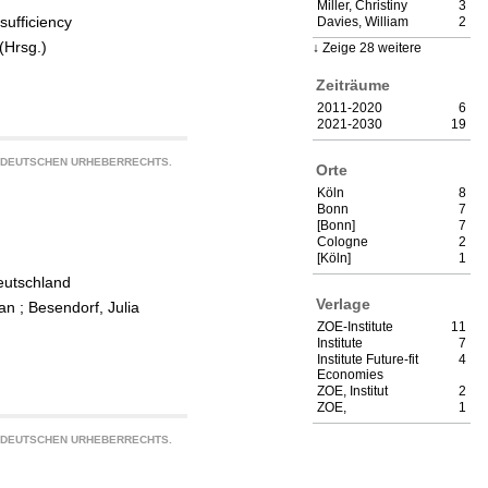
Miller, Christiny
3
sufficiency
Davies, William
2
(Hrsg.)
Zeige 28 weitere
Zeiträume
2011-2020
6
2021-2030
19
S DEUTSCHEN URHEBERRECHTS.
Orte
Köln
8
Bonn
7
[Bonn]
7
Cologne
2
[Köln]
1
Deutschland
Verlage
han
;
Besendorf, Julia
ZOE-Institute
11
Institute
7
Institute Future-fit
4
Economies
ZOE, Institut
2
ZOE,
1
S DEUTSCHEN URHEBERRECHTS.