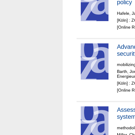
policy
Hafele, 
[Köln] : 
[Online 
Advanc
securi
mobilizin
Barth, J
Energieu
[Köln] : 
[Online 
Assess
system
methodolo
Miller, Ch