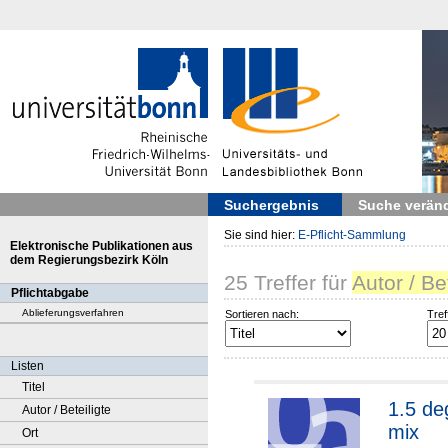
Suchergebnis
Suche verän
Sie sind hier:
E-Pflicht-Sammlung
Elektronische Publikationen aus
dem Regierungsbezirk Köln
25
Treffer
für
Autor / Be
Pflichtabgabe
Ablieferungsverfahren
Sortieren nach:
Tref
Listen
Titel
1.5 de
Autor / Beteiligte
mix
Ort