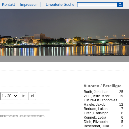
Kontakt
Impressum
Erweiterte Suche
Autoren / Beteiligte
Barth, Jonathan
25
ZOE, Institute for
19
Future-Fit Economies
Hafele, Jakob
12
Bertram, Lukas
7
Gran, Christoph
6
S DEUTSCHEN URHEBERRECHTS.
Korinek, Lydia
6
Dirth, Elizabeth
5
Besendorf, Julia
3