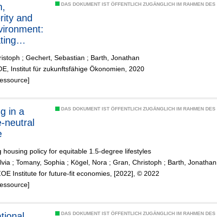
h,
DAS DOKUMENT IST ÖFFENTLICH ZUGÄNGLICH IM RAHMEN DE
rity and
vironment:
ting
nmental
ristoph
;
Gechert, Sebastian
;
Barth, Jonathan
cial
E, Institut für zukunftsfähige Ökonomien, 2020
ors into
Ressource]
T
g in a
DAS DOKUMENT IST ÖFFENTLICH ZUGÄNGLICH IM RAHMEN DE
e-neutral
e
 housing policy for equitable 1.5-degree lifestyles
lvia
;
Tomany, Sophia
;
Kögel, Nora
;
Gran, Christoph
;
Barth, Jonathan
ZOE Institute for future-fit economies, [2022], © 2022
Ressource]
tional
DAS DOKUMENT IST ÖFFENTLICH ZUGÄNGLICH IM RAHMEN DE