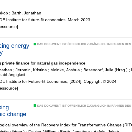
Jakob
;
Barth, Jonathan
ZOE Institute for future-fit economies, March 2023
Ressource]
ing energy
DAS DOKUMENT IST ÖFFENTLICH ZUGÄNGLICH IM RAHMEN DE
ty
g private finance for natural gas independence
onathan
;
Jeromin, Kristina
;
Meinke, Joshua
;
Besendorf, Julia (Hrsg.)
;
nabhängigkeit
ZOE Institute for Future-fit Economies, [2024], Copyright © 2024
Ressource]
ing
DAS DOKUMENT IST ÖFFENTLICH ZUGÄNGLICH IM RAHMEN DE
ic change
gical overview of the Recovery Index for Transformative Change (RIT
ristiny (Hrsg.)
;
Davies, William
;
Barth, Jonathan
;
Hafele, Jakob