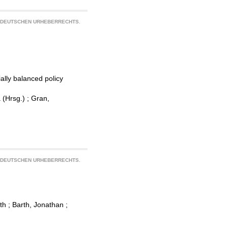
S DEUTSCHEN URHEBERRECHTS.
ally balanced policy
 (Hrsg.)
;
Gran,
S DEUTSCHEN URHEBERRECHTS.
th
;
Barth, Jonathan
;