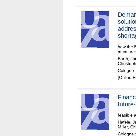
Deman
solutio
addres
shorta
how the E
measure
Barth, J
Christop
Cologne :
[Online 
Financ
future-
feasible 
Hafele, 
Miller, Ch
Cologne :