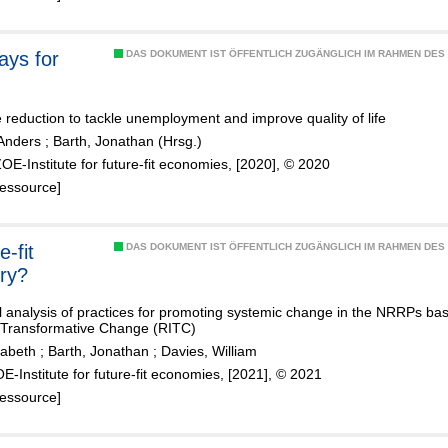
ays for
DAS DOKUMENT IST ÖFFENTLICH ZUGÄNGLICH IM RAHMEN DE
 reduction to tackle unemployment and improve quality of life
Anders
;
Barth, Jonathan (Hrsg.)
ZOE-Institute for future-fit economies, [2020], © 2020
Ressource]
DAS DOKUMENT IST ÖFFENTLICH ZUGÄNGLICH IM RAHMEN DE
ry?
l analysis of practices for promoting systemic change in the NRRPs b
r Transformative Change (RITC)
zabeth
;
Barth, Jonathan
;
Davies, William
E-Institute for future-fit economies, [2021], © 2021
Ressource]