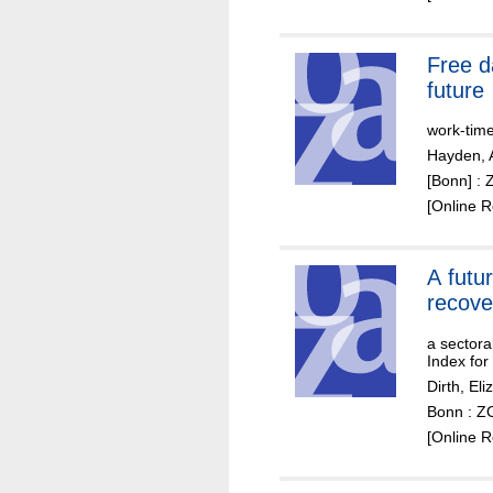
Free d
future
work-time
Hayden, 
[Bonn] : 
[Online 
A future-fit
recove
a sectora
Index fo
Dirth, Eli
Bonn : ZO
[Online 