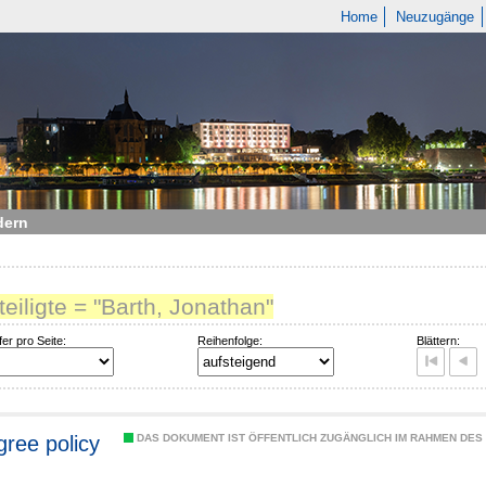
Home
Neuzugänge
dern
teiligte = "Barth, Jonathan"
fer pro Seite:
Reihenfolge:
Blättern:
gree policy
DAS DOKUMENT IST ÖFFENTLICH ZUGÄNGLICH IM RAHMEN DE