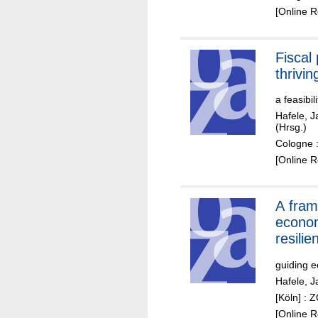
[Online 
Fiscal 
thrivi
a feasibi
Hafele, 
(Hrsg.)
Cologne :
[Online 
A framework for
econo
resilie
guiding e
Hafele, 
[Köln] : 
[Online 