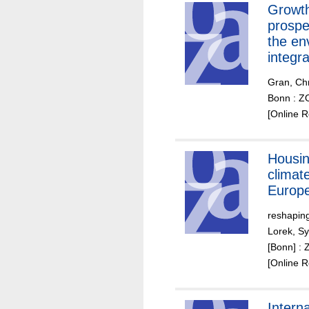
Growt
prospe
the en
integra
enviro
Gran, Ch
and so
Bonn : ZO
indicat
[Online 
QUES
Housin
climat
Europ
reshaping
Lorek, Sy
[Bonn] : 
[Online 
Interna