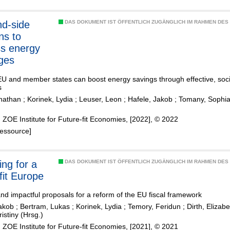
d-side
DAS DOKUMENT IST ÖFFENTLICH ZUGÄNGLICH IM RAHMEN DE
ns to
s energy
ges
U and member states can boost energy savings through effective, soci
s
onathan
;
Korinek, Lydia
;
Leuser, Leon
;
Hafele, Jakob
;
Tomany, Sophia
h
 ZOE Institute for Future-fit Economies, [2022], © 2022
Ressource]
ing for a
DAS DOKUMENT IST ÖFFENTLICH ZUGÄNGLICH IM RAHMEN DE
fit Europe
and impactful proposals for a reform of the EU fiscal framework
Jakob
;
Bertram, Lukas
;
Korinek, Lydia
;
Temory, Feridun
;
Dirth, Elizabe
ristiny (Hrsg.)
 ZOE Institute for Future-fit Economies, [2021], © 2021