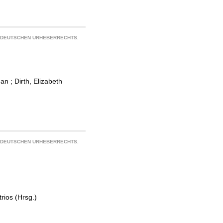
S DEUTSCHEN URHEBERRECHTS.
han
;
Dirth, Elizabeth
S DEUTSCHEN URHEBERRECHTS.
rios (Hrsg.)