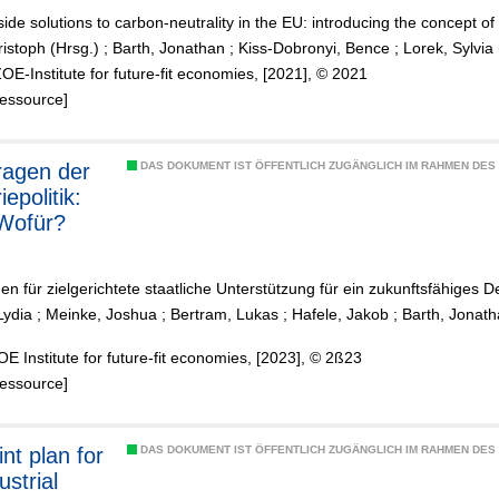
de solutions to carbon-neutrality in the EU: introducing the concept of 
istoph (Hrsg.)
;
Barth, Jonathan
;
Kiss-Dobronyi, Bence
;
Lorek, Sylvia 
ZOE-Institute for future-fit economies, [2021], © 2021
Ressource]
ragen der
DAS DOKUMENT IST ÖFFENTLICH ZUGÄNGLICH IM RAHMEN DE
iepolitik:
Wofür?
n für zielgerichtete staatliche Unterstützung für ein zukunftsfähiges 
Lydia
;
Meinke, Joshua
;
Bertram, Lukas
;
Hafele, Jakob
;
Barth, Jonat
ZOE Institute for future-fit economies, [2023], © 2ß23
Ressource]
DAS DOKUMENT IST ÖFFENTLICH ZUGÄNGLICH IM RAHMEN DE
ustrial