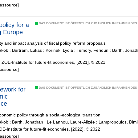
Ressource]
policy for a
DAS DOKUMENT IST ÖFFENTLICH ZUGÄNGLICH IM RAHMEN DE
ng Europe
lity and impact analysis of fiscal policy reform proposals
Jakob
;
Bertram, Lukas
;
Korinek, Lydia
;
Temory, Feridun
;
Barth, Jonat
 ZOE-Institute for future-fit economies, [2021], © 2021
Ressource]
DAS DOKUMENT IST ÖFFENTLICH ZUGÄNGLICH IM RAHMEN DE
mic
nce
conomic policy through a social-ecological transition
Jakob
;
Barth, Jonathan
;
Le Lannou, Laure-Alizée
;
Lampropoulos, Dimit
ZOE-Institute for future-fit economies, [2022], © 2022
Ressource]