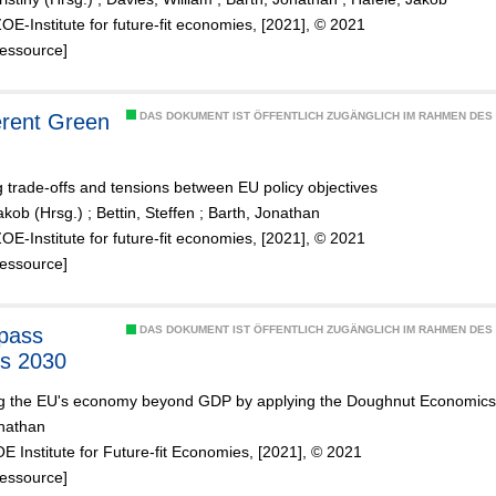
ZOE-Institute for future-fit economies, [2021], © 2021
Ressource]
DAS DOKUMENT IST ÖFFENTLICH ZUGÄNGLICH IM RAHMEN DE
trade-offs and tensions between EU policy objectives
akob (Hrsg.)
;
Bettin, Steffen
;
Barth, Jonathan
ZOE-Institute for future-fit economies, [2021], © 2021
Ressource]
DAS DOKUMENT IST ÖFFENTLICH ZUGÄNGLICH IM RAHMEN DE
s 2030
ng the EU's economy beyond GDP by applying the Doughnut Economic
onathan
E Institute for Future-fit Economies, [2021], © 2021
Ressource]