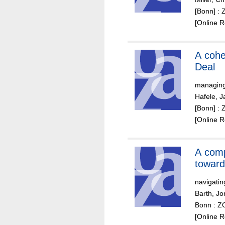
[Bonn] : 
[Online 
A coherent Green
Deal
managing 
Hafele, J
[Bonn] : 
[Online 
A compass
toward
navigati
Barth, J
Bonn : ZO
[Online 