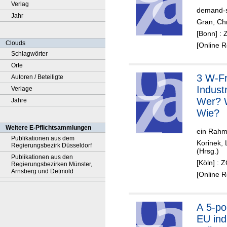
Verlag
demand-si
Jahr
Gran, Chr
[Bonn] : 
Clouds
[Online 
Schlagwörter
Orte
3 W-F
Autoren / Beteiligte
Industr
Verlage
Wer? 
Jahre
Wie?
Weitere E-Pflichtsammlungen
ein Rahme
Publikationen aus dem
Korinek, 
Regierungsbezirk Düsseldorf
(Hrsg.)
Publikationen aus den
[Köln] : 
Regierungsbezirken Münster,
Arnsberg und Detmold
[Online 
A 5-point plan for
EU ind