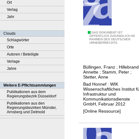
Ort
Verlag
Jahr
A
DAS DOKUMENT IST
Clouds
ÖFFENTLICH ZUGÄNGLICH IM
RAHMEN DES DEUTSCHEN
Schlagwörter
n
URHEBERRECHTS.
Orte
a
Autoren / Beteiligte
l
Verlage
y
Büllingen, Franz
;
Hillebrand
Jahre
s
Annette
;
Stamm, Peter
;
e
Stetter, Anne
d
Bad Honnef : WIK
Weitere E-Pflichtsammlungen
Wissenschaftliches Institut f
e
Publikationen aus dem
Infrastruktur und
Regierungsbezirk Düsseldorf
r
Kommunikationsdienste
Publikationen aus den
GmbH, Februar 2012
K
Regierungsbezirken Münster,
[Online Ressource]
a
Arnsberg und Detmold
b
e
l