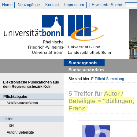
Home
Neuzugänge
Kontakt
Impressum
Erweiterte Suche
Suchergebnis
Suche verändern
Sie sind hier:
E-Pflicht-Sammlung
Elektronische Publikationen aus
dem Regierungsbezirk Köln
5
Treffer
für
Autor /
Pflichtabgabe
Beteiligte = "Büllingen,
Ablieferungsverfahren
Franz"
Listen
Titel
Autor / Beteiligte