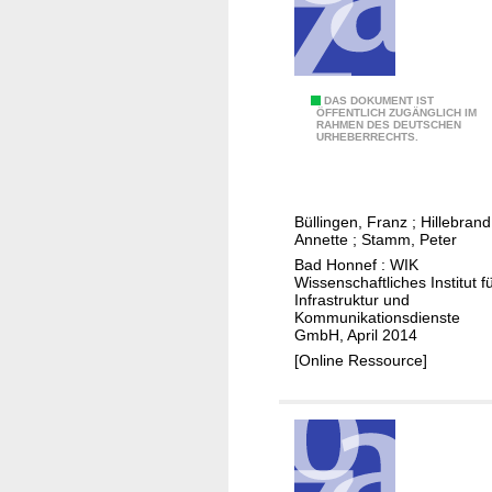
e
t
u
i
n
o
d
n
D
DAS DOKUMENT IST
a
ÖFFENTLICH ZUGÄNGLICH IM
s
RAHMEN DES DEUTSCHEN
i
k
URHEBERRECHTS.
s
e
t
t
M
u
r
a
e
a
Büllingen, Franz
;
Hillebrand
r
l
Annette
;
Stamm, Peter
t
k
l
Bad Honnef : WIK
e
t
Wissenschaftliches Institut f
e
g
Infrastruktur und
e
E
Kommunikationsdienste
i
n
n
GmbH, April 2014
e
t
t
[Online Ressource]
n
w
w
a
i
i
u
c
c
f
k
k
d
l
l