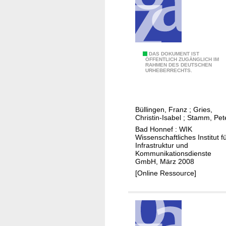
b
r
a
n
c
G
DAS DOKUMENT IST
h
ÖFFENTLICH ZUGÄNGLICH IM
RAHMEN DES DEUTSCHEN
e
URHEBERRECHTS.
e
s
u
c
n
h
d
Büllingen, Franz
;
Gries,
ä
Christin-Isabel
;
Stamm, Pet
i
f
Bad Honnef : WIK
h
t
Wissenschaftliches Institut f
r
Infrastruktur und
s
e
Kommunikationsdienste
m
GmbH, März 2008
r
o
[Online Ressource]
M
d
i
e
g
l
r
l
a