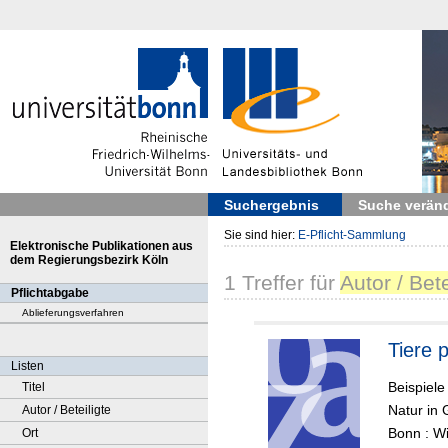
Suchergebnis
Suche verän
Sie sind hier:
E-Pflicht-Sammlung
Elektronische Publikationen aus
dem Regierungsbezirk Köln
1
Treffer
für
Autor / Bet
Pflichtabgabe
Ablieferungsverfahren
Tiere 
Listen
Beispiel
Titel
Natur in
Autor / Beteiligte
Bonn : Wi
Ort