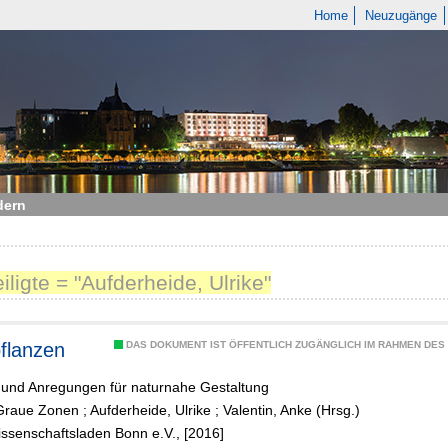
Home
Neuzugänge
dern
eiligte = "Aufderheide, Ulrike"
pflanzen
DAS DOKUMENT IST ÖFFENTLICH ZUGÄNGLICH IM RAHMEN DE
e und Anregungen für naturnahe Gestaltung
 Graue Zonen
;
Aufderheide, Ulrike
;
Valentin, Anke (Hrsg.)
ssenschaftsladen Bonn e.V., [2016]