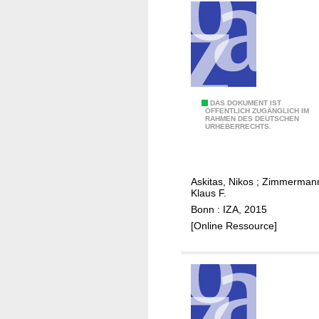
s
t
i
o
n
s
a
T
DAS DOKUMENT IST
n
ÖFFENTLICH ZUGÄNGLICH IM
RAHMEN DES DEUTSCHEN
h
d
URHEBERRECHTS.
e
s
i
o
n
c
Askitas, Nikos
;
Zimmerman
t
i
Klaus F.
e
a
Bonn : IZA, 2015
r
l
[Online Ressource]
n
d
e
i
t
a
a
l
s
o