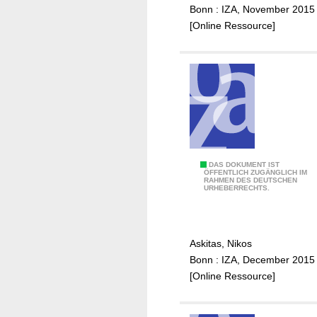
l
Bonn : IZA, November 2015
t
y
[Online Ressource]
i
a
n
n
g
d
r
m
o
u
a
l
d
t
c
i
o
m
P
DAS DOKUMENT IST
ÖFFENTLICH ZUGÄNGLICH IM
n
o
RAHMEN DES DEUTSCHEN
r
URHEBERRECHTS.
d
d
e
i
a
d
t
l
i
i
Askitas, Nikos
m
c
o
Bonn : IZA, December 2015
a
t
n
[Online Ressource]
r
i
s
g
n
w
i
g