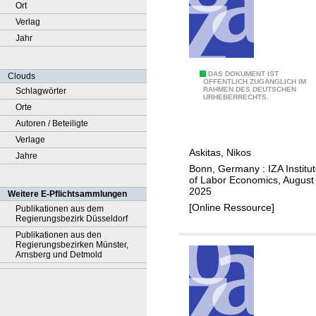
Ort
Verlag
Jahr
T
DAS DOKUMENT IST
Clouds
ÖFFENTLICH ZUGÄNGLICH IM
RAHMEN DES DEUTSCHEN
Schlagwörter
h
URHEBERRECHTS.
Orte
e
Autoren / Beteiligte
b
Verlage
e
Askitas, Nikos
Jahre
h
Bonn, Germany : IZA Institu
a
of Labor Economics, August
v
2025
Weitere E-Pflichtsammlungen
i
[Online Ressource]
Publikationen aus dem
Regierungsbezirk Düsseldorf
o
Publikationen aus den
r
Regierungsbezirken Münster,
a
Arnsberg und Detmold
l
s
i