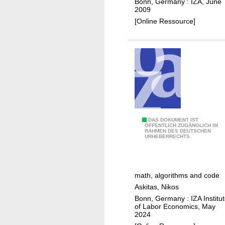
e
Bonn, Germany : IZA, June
d
c
2009
d
u
o
[Online Ressource]
?
m
n
o
o
n
m
t
e
h
t
e
r
n
i
o
c
s
A
DAS DOKUMENT IST
s
ÖFFENTLICH ZUGÄNGLICH IM
e
RAHMEN DES DEUTSCHEN
h
a
URHEBERRECHTS.
w
a
n
i
n
d
t
d
u
math, algorithms and code
h
s
n
Askitas, Nikos
G
-
e
Bonn, Germany : IZA Institu
o
o
m
of Labor Economics, May
o
n
2024
p