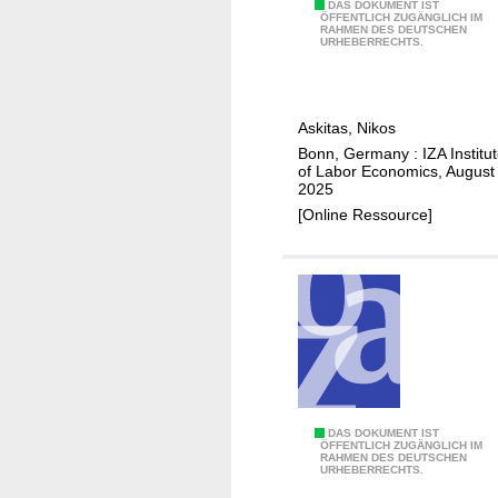
e
C
,
N
DAS DOKUMENT IST
ÖFFENTLICH ZUGÄNGLICH IM
s
E
m
RAHMEN DES DEUTSCHEN
o
URHEBERRECHTS.
)
o
t
b
e
i
s
Askitas, Nikos
l
o
Bonn, Germany : IZA Institu
i
n
of Labor Economics, August
t
a
2025
y
w
[Online Ressource]
p
o
a
r
t
l
t
d
e
w
r
i
n
t
s
h
O
DAS DOKUMENT IST
a
g
ÖFFENTLICH ZUGÄNGLICH IM
RAHMEN DES DEUTSCHEN
p
n
e
URHEBERRECHTS.
i
d
n