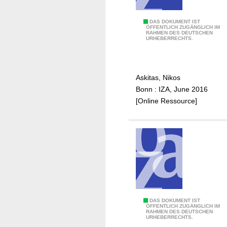
g
n
B
DAS DOKUMENT IST
a
ÖFFENTLICH ZUGÄNGLICH IM
RAHMEN DES DEUTSCHEN
i
t
URHEBERRECHTS.
g
u
d
r
a
e
Askitas, Nikos
t
o
Bonn : IZA, June 2016
a
f
[Online Ressource]
i
G
s
e
a
n
b
A
i
I
g
i
d
n
e
s
a
c
C
DAS DOKUMENT IST
ÖFFENTLICH ZUGÄNGLICH IM
l
i
RAHMEN DES DEUTSCHEN
a
URHEBERRECHTS.
b
e
l