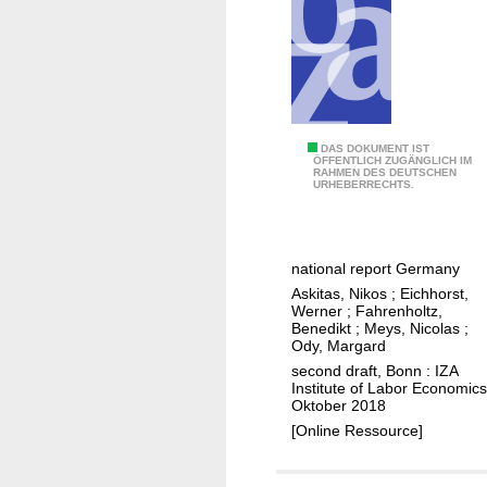
l
r
l
f
-
o
b
r
e
s
i
o
I
DAS DOKUMENT IST
n
ÖFFENTLICH ZUGÄNGLICH IM
c
RAHMEN DES DEUTSCHEN
n
g
URHEBERRECHTS.
i
d
i
a
u
n
l
s
t
s
national report Germany
t
h
c
Askitas, Nikos
;
Eichhorst,
r
e
Werner
;
Fahrenholtz,
i
i
Benedikt
;
Meys, Nicolas
;
c
e
Ody, Margard
a
r
n
second draft, Bonn : IZA
l
i
t
Institute of Labor Economics
r
Oktober 2018
s
i
e
[Online Ressource]
i
s
l
s
t
a