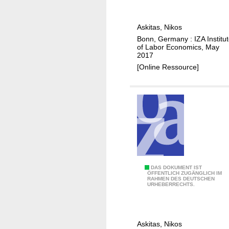
n
C
e
i
o
r
Askitas, Nikos
o
v
a
Bonn, Germany : IZA Institu
n
i
t
of Labor Economics, May
c
d
2017
i
o
-
[Online Ressource]
v
p
1
e
u
9
A
l
I
a
s
,
h
o
P
DAS DOKUMENT IST
m
ÖFFENTLICH ZUGÄNGLICH IM
RAHMEN DES DEUTSCHEN
r
o
URHEBERRECHTS.
e
p
d
h
i
i
Askitas, Nikos
c