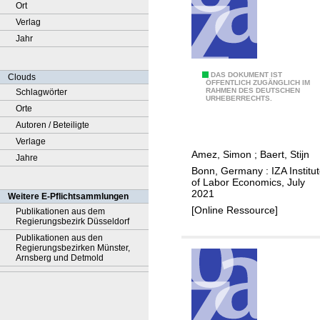
Ort
Verlag
Jahr
B
DAS DOKUMENT IST
Clouds
ÖFFENTLICH ZUGÄNGLICH IM
RAHMEN DES DEUTSCHEN
Schlagwörter
y
URHEBERRECHTS.
Orte
e
Autoren / Beteiligte
,
Verlage
b
Amez, Simon
;
Baert, Stijn
Jahre
y
Bonn, Germany : IZA Institu
e
of Labor Economics, July
,
2021
Weitere E-Pflichtsammlungen
h
[Online Ressource]
Publikationen aus dem
Regierungsbezirk Düsseldorf
o
Publikationen aus den
t
Regierungsbezirken Münster,
e
Arnsberg und Detmold
l
m
a