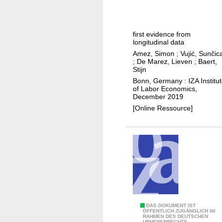
h
c
a
a
p
r
l
e
t
f
first evidence from
r
p
longitudinal data
t
f
h
Amez, Simon
;
Vujić, Sunčic
i
o
o
;
De Marez, Lieven
;
Baert,
m
r
Stijn
n
e
m
Bonn, Germany : IZA Institu
e
of Labor Economics,
?
a
u
December 2019
n
s
[Online Ressource]
c
e
e
a
n
d
a
c
a
d
S
DAS DOKUMENT IST
e
ÖFFENTLICH ZUGÄNGLICH IM
RAHMEN DES DEUTSCHEN
m
m
URHEBERRECHTS.