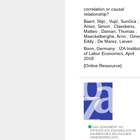
e
a
t
m
correlation or causal
g
p
relationship?
i
o
h
Baert, Stijn
;
Vujić, Sunčica
;
c
a
o
Amez, Simon
;
Claeskens,
p
Matteo
;
Daman, Thomas
;
l
n
Maeckelberghe, Arno
;
Omey
e
t
e
Eddy
;
De Marez, Lieven
r
h
u
Bonn, Germany : IZA Institu
f
of Labor Economics, April
a
s
o
2018
n
e
r
[Online Ressource]
j
a
m
u
n
a
s
d
n
t
a
c
b
c
e
e
a
f
d
o
e
r
m
S
DAS DOKUMENT IST
ÖFFENTLICH ZUGÄNGLICH IM
e
i
RAHMEN DES DEUTSCHEN
m
URHEBERRECHTS.