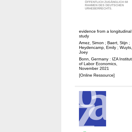
D
ÖFFENTLICH ZUGÄNGLICH IM
u
?
RAHMEN DES DEUTSCHEN
o
URHEBERRECHTS.
a
L
e
l
i
s
i
v
m
t
evidence from a longitudinal
i
u
study
y
n
l
Amez, Simon
;
Baert, Stijn
;
d
g
t
Heydencamp, Emily
;
Wuyts
o
i
Joey
i
e
n
Bonn, Germany : IZA Institu
t
of Labor Economics,
s
a
a
November 2021
n
s
s
[Online Ressource]
o
t
k
t
u
i
e
d
n
x
e
g
p
n
a
l
t
f
a
r
f
i
o
e