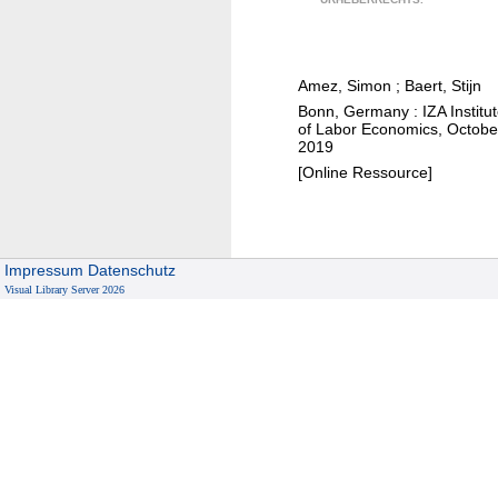
a
i
r
c
t
p
Amez, Simon
;
Baert, Stijn
p
e
Bonn, Germany : IZA Institu
h
r
of Labor Economics, Octobe
o
2019
f
n
[Online Ressource]
o
e
r
u
m
s
a
Impressum
Datenschutz
e
n
Visual Library Server 2026
a
c
n
e
d
a
c
a
d
e