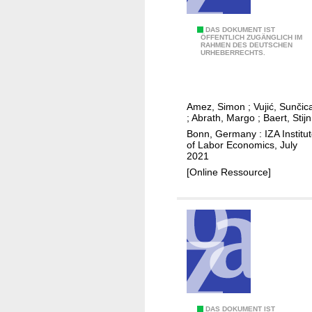
m
a
D
DAS DOKUMENT IST
,
ÖFFENTLICH ZUGÄNGLICH IM
RAHMEN DES DEUTSCHEN
e
b
URHEBERRECHTS.
t
y
e
e
r
,
Amez, Simon
;
Vujić, Sunčic
i
b
;
Abrath, Margo
;
Baert, Stijn
o
y
Bonn, Germany : IZA Institu
r
of Labor Economics, July
e
2021
a
g
[Online Ressource]
t
o
e
o
d
d
s
g
l
r
e
a
e
d
p
e
q
s
DAS DOKUMENT IST