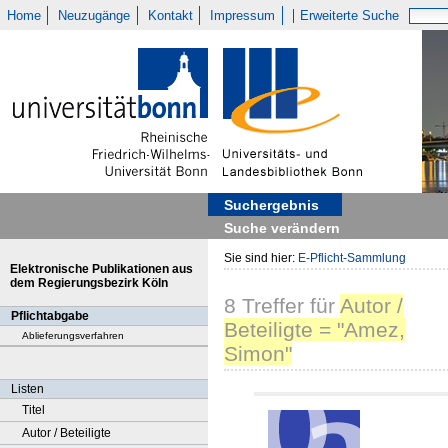
Home
Neuzugänge
Kontakt
Impressum
Erweiterte Suche
Suchergebnis
Suche verändern
Sie sind hier:
E-Pflicht-Sammlung
Elektronische Publikationen aus
dem Regierungsbezirk Köln
8
Treffer
für
Autor /
Pflichtabgabe
Beteiligte = "Amez,
Ablieferungsverfahren
Simon"
Listen
Titel
Autor / Beteiligte