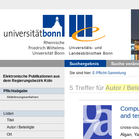
Suchergebnis
Suche verän
Sie sind hier:
E-Pflicht-Sammlung
Elektronische Publikationen aus
dem Regierungsbezirk Köln
5
Treffer
für
Autor / Bet
Pflichtabgabe
Ablieferungsverfahren
Compu
Listen
and te
Titel
cross-co
Autor / Beteiligte
Algan, Y
Ort