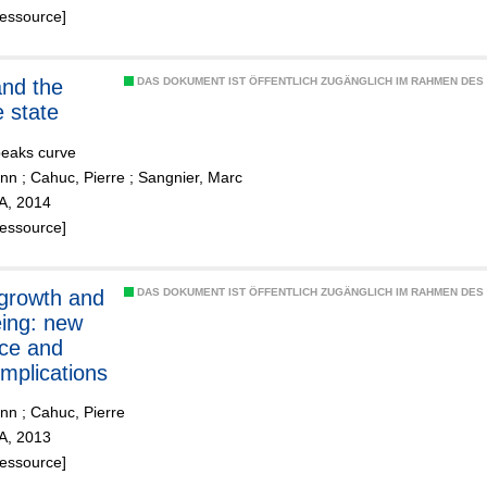
politicians
Ressource]
and the
DAS DOKUMENT IST ÖFFENTLICH ZUGÄNGLICH IM RAHMEN DE
e state
peaks curve
ann
;
Cahuc, Pierre
;
Sangnier, Marc
ZA, 2014
Ressource]
 growth and
DAS DOKUMENT IST ÖFFENTLICH ZUGÄNGLICH IM RAHMEN DE
eing: new
ce and
implications
ann
;
Cahuc, Pierre
ZA, 2013
Ressource]