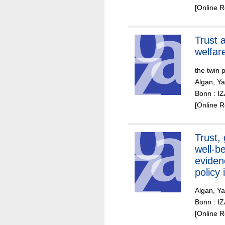
French 
[Online 
Trust 
welfar
the twin 
Algan, Y
Bonn : I
[Online 
Trust,
well-b
eviden
policy 
Algan, Y
Bonn : I
[Online 