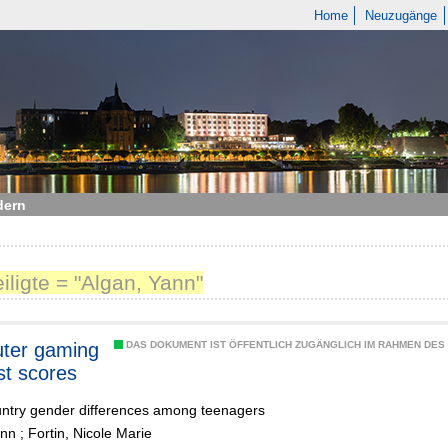
Home
Neuzugänge
dern
eiligte = "Algan, Yann"
ter gaming
DAS DOKUMENT IST ÖFFENTLICH ZUGÄNGLICH IM RAHMEN DE
st scores
untry gender differences among teenagers
ann
;
Fortin, Nicole Marie