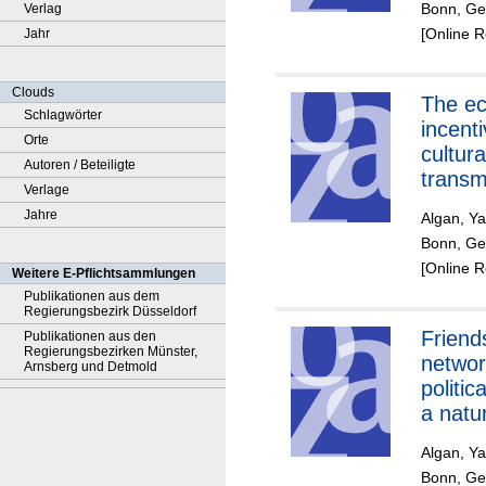
Bonn, Ge
Verlag
[Online 
Jahr
Clouds
The economic
Schlagwörter
incenti
Orte
cultura
Autoren / Beteiligte
transm
Verlage
spatia
Jahre
Algan, Y
from 
Bonn, Ger
patter
[Online 
Weitere E-Pflichtsammlungen
Franc
Publikationen aus dem
Regierungsbezirk Düsseldorf
Friend
Publikationen aus den
Regierungsbezirken Münster,
networ
Arnsberg und Detmold
politic
a natu
experi
Algan, Y
among 
Bonn, Ge