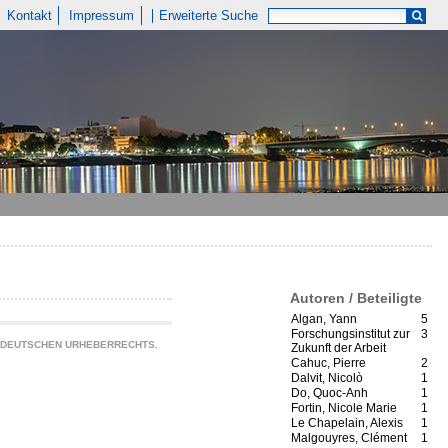
Kontakt
Impressum
Erweiterte Suche
Autoren / Beteiligte
Algan, Yann
5
Forschungsinstitut zur
3
S DEUTSCHEN URHEBERRECHTS.
Zukunft der Arbeit
Cahuc, Pierre
2
Dalvit, Nicolò
1
Do, Quoc-Anh
1
Fortin, Nicole Marie
1
Le Chapelain, Alexis
1
Malgouyres, Clément
1