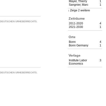
Mayer, Thierry
1
Sangnier, Marc
1
Zeige 2 weitere
Zeiträume
S DEUTSCHEN URHEBERRECHTS.
2011-2020
4
2021-2030
1
Orte
Bonn
4
Bonn Germany
1
Verlage
Institute Labor
3
Economics
S DEUTSCHEN URHEBERRECHTS.