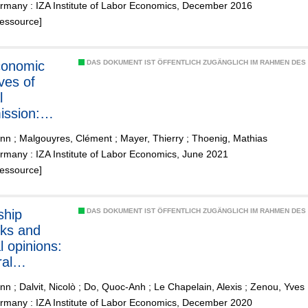
rmany : IZA Institute of Labor Economics, December 2016
Ressource]
DAS DOKUMENT IST ÖFFENTLICH ZUGÄNGLICH IM RAHMEN DE
ves of
l
ission:
l evidence
ann
;
Malgouyres, Clément
;
Mayer, Thierry
;
Thoenig, Mathias
naming
many : IZA Institute of Labor Economics, June 2021
ns across
Ressource]
e
ship
DAS DOKUMENT IST ÖFFENTLICH ZUGÄNGLICH IM RAHMEN DE
ks and
al opinions:
ral
ment
ann
;
Dalvit, Nicolò
;
Do, Quoc-Anh
;
Le Chapelain, Alexis
;
Zenou, Yves
future
rmany : IZA Institute of Labor Economics, December 2020