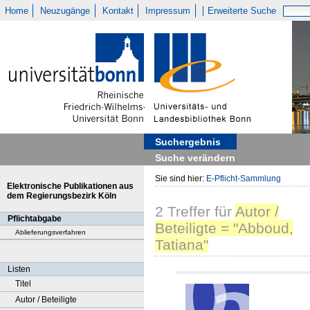
Home
Neuzugänge
Kontakt
Impressum
Erweiterte Suche
Suchergebnis
Suche verändern
Sie sind hier:
E-Pflicht-Sammlung
Elektronische Publikationen aus
dem Regierungsbezirk Köln
2
Treffer
für
Autor /
Pflichtabgabe
Beteiligte = "Abboud,
Ablieferungsverfahren
Tatiana"
Listen
Titel
Autor / Beteiligte