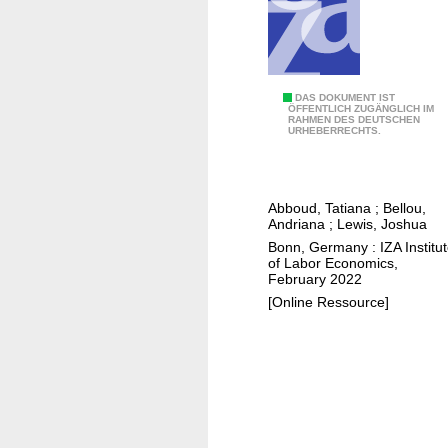
c
t
s
o
f
T
DAS DOKUMENT IST
ÖFFENTLICH ZUGÄNGLICH IM
a
RAHMEN DES DEUTSCHEN
h
URHEBERRECHTS.
d
e
o
l
l
o
Abboud, Tatiana
;
Bellou,
e
n
Andriana
;
Lewis, Joshua
s
g
Bonn, Germany : IZA Institu
c
-
of Labor Economics,
February 2022
e
r
[Online Ressource]
n
u
t
n
d
i
r
m
i
p
n
a
k
c