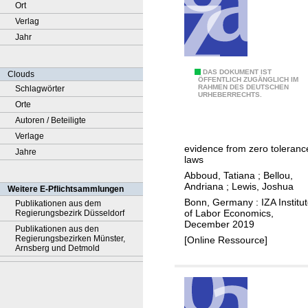
Ort
Verlag
Jahr
T
DAS DOKUMENT IST
Clouds
ÖFFENTLICH ZUGÄNGLICH IM
RAHMEN DES DEUTSCHEN
Schlagwörter
h
URHEBERRECHTS.
Orte
e
Autoren / Beteiligte
l
Verlage
o
evidence from zero toleranc
Jahre
n
laws
g
Abboud, Tatiana
;
Bellou,
-
Andriana
;
Lewis, Joshua
Weitere E-Pflichtsammlungen
r
Bonn, Germany : IZA Institu
Publikationen aus dem
of Labor Economics,
Regierungsbezirk Düsseldorf
u
December 2019
Publikationen aus den
n
Regierungsbezirken Münster,
[Online Ressource]
i
Arnsberg und Detmold
m
p
a