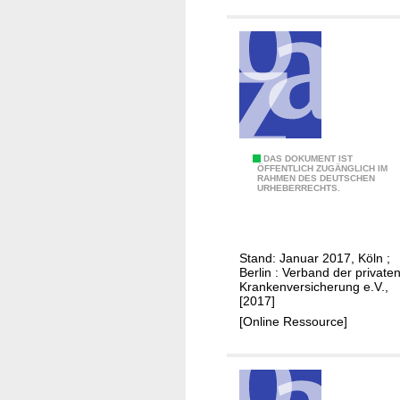
r
n
s
d
i
e
c
r
h
P
e
K
r
V
u
:
D
DAS DOKUMENT IST
n
ÖFFENTLICH ZUGÄNGLICH IM
d
RAHMEN DES DEUTSCHEN
i
g
URHEBERRECHTS.
i
e
e
B
F
e
a
Stand: Januar 2017, Köln ;
i
Berlin : Verband der private
k
t
Krankenversicherung e.V.,
t
[2017]
r
e
[Online Ressource]
a
n
g
s
k