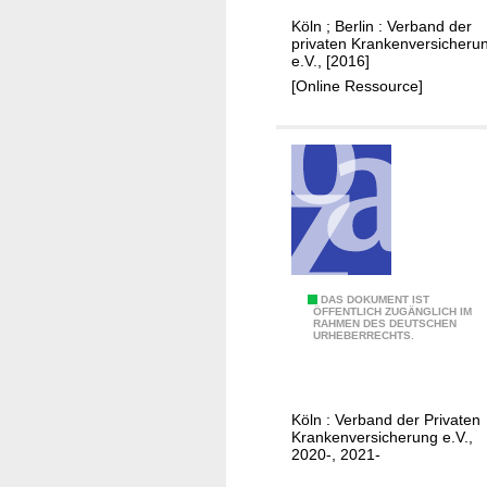
i
K
f
Köln ; Berlin : Verband der
c
V
a
privaten Krankenversicheru
h
i
e.V., [2016]
k
e
n
[Online Ressource]
t
r
d
o
u
e
r
n
r
g
N
i
e
d
r
P
DAS DOKUMENT IST
i
ÖFFENTLICH ZUGÄNGLICH IM
RAHMEN DES DEUTSCHEN
K
g
URHEBERRECHTS.
V
z
i
i
n
n
Köln : Verband der Privaten
Z
s
Krankenversicherung e.V.,
a
2020-, 2021-
p
h
h