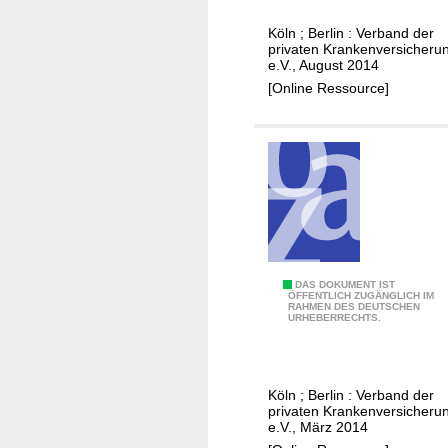
s
B
e
u
e
Köln ; Berlin : Verband der
n
privaten Krankenversicheru
n
a
z
e.V., August 2014
d
m
u
[Online Ressource]
h
t
m
e
e
P
i
n
r
t
a
ä
s
n
v
s
f
e
y
ä
n
s
n
t
t
g
F
DAS DOKUMENT IST
i
ÖFFENTLICH ZUGÄNGLICH IM
e
e
RAHMEN DES DEUTSCHEN
a
o
URHEBERRECHTS.
m
r
k
n
,
t
s
g
e
-
Köln ; Berlin : Verband der
e
n
E
privaten Krankenversicheru
s
z
e.V., März 2014
n