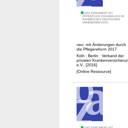
o
n
g
v
P
DAS DOKUMENT IST
ÖFFENTLICH ZUGÄNGLICH IM
d
e
RAHMEN DES DEUTSCHEN
f
URHEBERRECHTS.
e
r
l
r
s
e
P
i
g
r
c
neu: mit Änderungen durch
e
die Pflegereform 2017
i
h
k
Köln ; Berlin : Verband der
v
e
o
privaten Krankenversicheru
a
r
e.V., [2016]
m
t
u
[Online Ressource]
p
e
n
e
n
g
t
K
e
e
r
n
n
a
z
n
d
k
e
e
r
DAS DOKUMENT IST