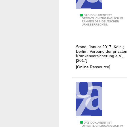
n
h
k
e
e
D
DAS DOKUMENT IST
r
ÖFFENTLICH ZUGÄNGLICH IM
n
RAHMEN DES DEUTSCHEN
i
u
URHEBERRECHTS.
v
e
n
e
p
g
r
r
i
s
Stand: Januar 2017, Köln ;
i
m
Berlin : Verband der private
i
v
S
Krankenversicherung e.V.,
c
[2017]
a
t
h
[Online Ressource]
t
u
e
e
d
r
P
i
u
f
u
n
l
m
g
e
.
g
[
e
.
v
D
DAS DOKUMENT IST
.
ÖFFENTLICH ZUGÄNGLICH IM