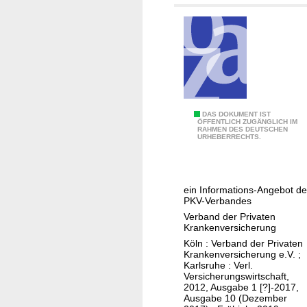
l
a
e
s
n
e
P
DAS DOKUMENT IST
ÖFFENTLICH ZUGÄNGLICH IM
RAHMEN DES DEUTSCHEN
K
URHEBERRECHTS.
V
p
u
ein Informations-Angebot d
b
PKV-Verbandes
l
Verband der Privaten
i
Krankenversicherung
k
Köln : Verband der Privaten
Krankenversicherung e.V. ;
Karlsruhe : Verl.
Versicherungswirtschaft,
2012, Ausgabe 1 [?]-2017,
Ausgabe 10 (Dezember