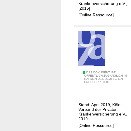
l
Krankenversicherung e.V.,
[2015]
a
[Online Ressource]
n
d
s
r
e
i
s
e
k
B
DAS DOKUMENT IST
ÖFFENTLICH ZUGÄNGLICH IM
r
RAHMEN DES DEUTSCHEN
e
URHEBERRECHTS.
a
i
n
t
k
r
e
Stand: April 2019, Köln :
ä
Verband der Privaten
n
g
Krankenversicherung e.V.,
v
2019
e
e
[Online Ressource]
i