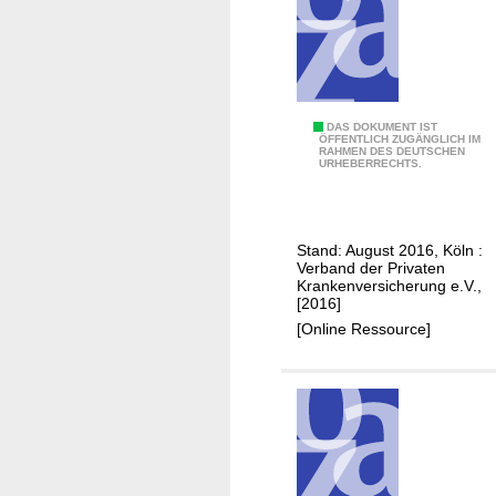
i
e
g
A
e
u
s
l
K
DAS DOKUMENT IST
a
ÖFFENTLICH ZUGÄNGLICH IM
RAHMEN DES DEUTSCHEN
e
n
URHEBERRECHTS.
n
d
n
s
z
r
Stand: August 2016, Köln :
a
e
Verband der Privaten
h
Krankenversicherung e.V.,
i
[2016]
l
s
[Online Ressource]
e
e
n
k
k
r
a
a
t
n
a
k
l
e