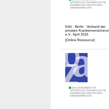
D
n
ÖFFENTLICH ZUGÄNGLICH IM
P
RAHMEN DES DEUTSCHEN
i
v
URHEBERRECHTS.
r
e
e
i
P
r
v
K
s
a
Köln ; Berlin : Verband der
V
i
privaten Krankenversicheru
t
a
c
e.V., April 2016
e
l
h
[Online Ressource]
n
s
e
K
W
r
r
i
u
a
r
n
n
t
g
k
s
e
c
n
h
v
D
DAS DOKUMENT IST
a
ÖFFENTLICH ZUGÄNGLICH IM
e
RAHMEN DES DEUTSCHEN
i
f
URHEBERRECHTS.
r
e
t
s
P
s