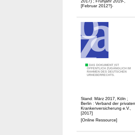
2017) ; Frühjahr 2019-,
[Februar 2012?]-
P
DAS DOKUMENT IST
ÖFFENTLICH ZUGÄNGLICH IM
RAHMEN DES DEUTSCHEN
r
URHEBERRECHTS.
i
v
a
Stand: März 2017, Köln ;
t
Berlin : Verband der private
e
Krankenversicherung e.V.,
[2017]
K
[Online Ressource]
r
a