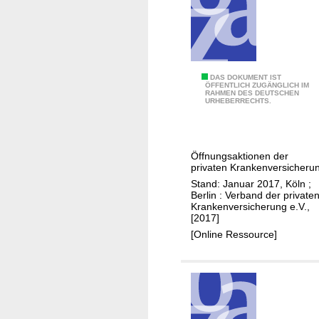
a
l
k
u
l
E
DAS DOKUMENT IST
ÖFFENTLICH ZUGÄNGLICH IM
a
RAHMEN DES DEUTSCHEN
r
URHEBERRECHTS.
t
l
i
e
o
i
n
Öffnungsaktionen der
c
privaten Krankenversicheru
i
h
Stand: Januar 2017, Köln ;
n
t
Berlin : Verband der private
d
Krankenversicherung e.V.,
e
[2017]
e
r
[Online Ressource]
r
t
p
e
r
A
i
u
v
f