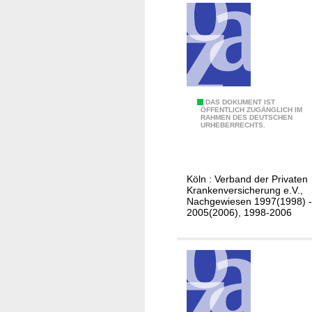
n
k
e
n
-
u
n
D
DAS DOKUMENT IST
ÖFFENTLICH ZUGÄNGLICH IM
d
RAHMEN DES DEUTSCHEN
i
URHEBERRECHTS.
P
e
f
P
l
r
e
Köln : Verband der Privaten
i
Krankenversicherung e.V.,
g
v
Nachgewiesen 1997(1998) -
e
2005(2006), 1998-2006
a
v
t
e
e
r
K
s
r
i
a
c