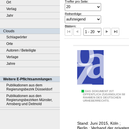
Treffer pro Seite:
Ort
Verlag
Reihenfolge:
Jahr
Blättern:
Clouds
Schlagwörter
Orte
Autoren / Beteiligte
Verlage
Jahre
Weitere E-Pflichtsammlungen
Publikationen aus dem
Regierungsbezirk Düsseldorf
D
DAS DOKUMENT IST
ÖFFENTLICH ZUGÄNGLICH IM
Publikationen aus den
RAHMEN DES DEUTSCHEN
i
Regierungsbezirken Münster,
URHEBERRECHTS.
Arnsberg und Detmold
e
A
u
Stand: Juni 2015, Köln ;
s
Berlin : Verband der private