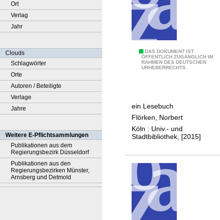
Ort
Verlag
Jahr
D
DAS DOKUMENT IST
Clouds
ÖFFENTLICH ZUGÄNGLICH IM
RAHMEN DES DEUTSCHEN
Schlagwörter
i
URHEBERRECHTS.
Orte
e
Autoren / Beteiligte
B
Verlage
e
ein Lesebuch
Jahre
l
Flörken, Norbert
a
Köln : Univ.- und
g
Weitere E-Pflichtsammlungen
Stadtbibliothek, [2015]
e
Publikationen aus dem
Regierungsbezirk Düsseldorf
r
Publikationen aus den
u
Regierungsbezirken Münster,
n
Arnsberg und Detmold
g
u
n