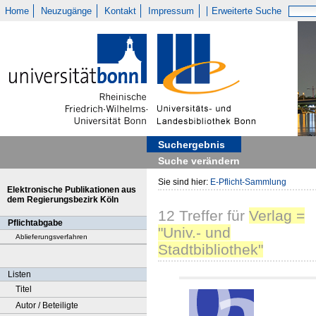
Home
Neuzugänge
Kontakt
Impressum
Erweiterte Suche
Suchergebnis
Suche verändern
Sie sind hier:
E-Pflicht-Sammlung
Elektronische Publikationen aus
dem Regierungsbezirk Köln
12
Treffer
für
Verlag =
Pflichtabgabe
"Univ.- und
Ablieferungsverfahren
Stadtbibliothek"
Listen
Titel
Autor / Beteiligte