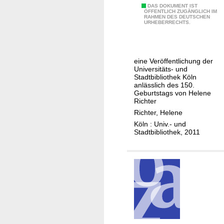
D
DAS DOKUMENT IST
n
ÖFFENTLICH ZUGÄNGLICH IM
RAHMEN DES DEUTSCHEN
i
f
URHEBERRECHTS.
e
o
d
r
r
m
eine Veröffentlichung der
e
a
Universitäts- und
i
Stadtbibliothek Köln
t
anlässlich des 150.
g
i
Geburtstags von Helene
r
o
Richter
o
n
Richter, Helene
ß
s
Köln : Univ.- und
Stadtbibliothek, 2011
e
k
n
o
T
m
r
p
a
e
g
t
ö
e
d
n