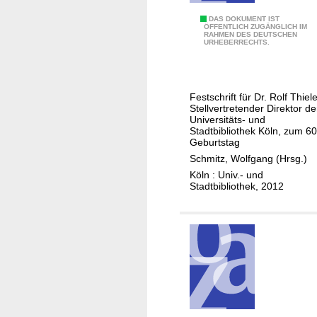
d
Z
E
DAS DOKUMENT IST
ÖFFENTLICH ZUGÄNGLICH IM
e
RAHMEN DES DEUTSCHEN
i
URHEBERRECHTS.
r
n
s
B
t
i
Festschrift für Dr. Rolf Thiele
ö
b
Stellvertretender Direktor de
r
l
Universitäts- und
Stadtbibliothek Köln, zum 60
u
i
Geburtstag
n
o
Schmitz, Wolfgang (Hrsg.)
g
t
Köln : Univ.- und
B
h
Stadtbibliothek, 2012
o
e
n
k
n
a
s
r
1
m
6
i
8
t
9
I