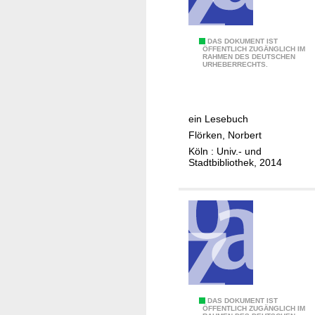
B
ü
c
D
DAS DOKUMENT IST
ÖFFENTLICH ZUGÄNGLICH IM
h
RAHMEN DES DEUTSCHEN
e
URHEBERRECHTS.
e
r
r
T
d
r
ein Lesebuch
e
u
Flörken, Norbert
r
c
Köln : Univ.- und
J
h
Stadtbibliothek, 2014
u
s
d
e
e
s
n
s
(
i
1
s
5
c
0
h
5
e
Z
DAS DOKUMENT IST
ÖFFENTLICH ZUGÄNGLICH IM