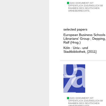
i
z
E
DAS DOKUMENT IST
n
ÖFFENTLICH ZUGÄNGLICH IM
RAHMEN DES DEUTSCHEN
B
URHEBERRECHTS.
n
S
e
L
n
G
d
selected papers
A
e
European Business Schools
n
Librarians' Group
;
Depping,
s
n
Ralf (Hrsg.)
B
u
Köln : Univ.- und
u
Stadtbibliothek, [2011]
a
r
l
g
G
t
e
h
n
e
e
a
r
t
a
e
l
J
DAS DOKUMENT IST
r
ÖFFENTLICH ZUGÄNGLICH IM
C
RAHMEN DES DEUTSCHEN
a
s
URHEBERRECHTS.