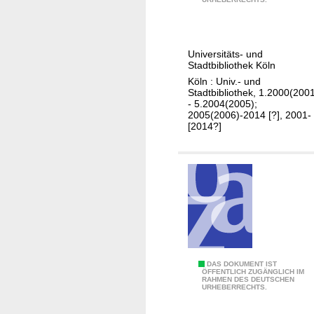
o
h
i
n
r
m
f
e
1
e
Universitäts- und
s
9
Stadtbibliothek Köln
r
b
.
Köln : Univ.- und
e
e
J
Stadtbibliothek, 1.2000(200
n
- 5.2004(2005);
r
a
2005(2006)-2014 [?], 2001-
c
i
h
[2014?]
e
c
r
,
h
h
1
t
u
8
.
n
.
.
d
-
.
e
2
/
r
1
U
t
.
D
DAS DOKUMENT IST
n
ÖFFENTLICH ZUGÄNGLICH IM
0
RAHMEN DES DEUTSCHEN
i
i
URHEBERRECHTS.
5
e
v
.