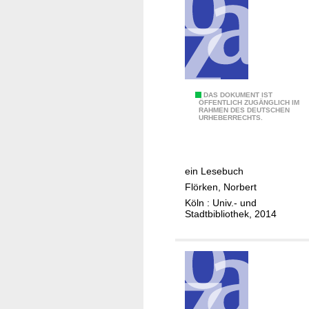
i
i
l
a
s
n
d
;
e
[
m
H
a
u
D
DAS DOKUMENT IST
ÖFFENTLICH ZUGÄNGLICH IM
p
RAHMEN DES DEUTSCHEN
e
URHEBERRECHTS.
t
r
b
S
a
t
ein Lesebuch
n
r
Flörken, Norbert
d
e
Köln : Univ.- und
]
i
Stadtbibliothek, 2014
t
u
m
d
i
e