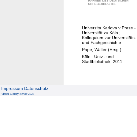
-
K
RAHMEN DES DEUTSCHEN
e
URHEBERRECHTS.
1
r
h
5
i
n
2
e
J
Univerzita Karlova v Praze -
1
g
a
Universität zu Köln ;
)
i
h
Kolloquium zur Universitäts-
und Fachgeschichte
n
r
Pape, Walter (Hrsg.)
B
e
Köln : Univ.- und
o
U
Stadtbibliothek, 2011
n
n
n
i
u
v
n
e
Impressum
Datenschutz
d
r
Visual Library Server 2026
U
s
m
i
g
t
e
ä
b
t
u
s